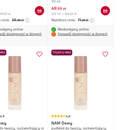
30 ml
49
,
99 zł
09,97 zł
100 ml = 166,63 zł
a cena:
59
Najniższa cena:
71
,99
zł
,99
zł
ostępny online
Niedostępny online
wdź dostępność w drogerii
Sprawdź dostępność w drogerii
 NAS
TYLKO U NAS
4,9
4,8
ewy
NAM
Dewy
do twarzy, rozświetlający nr
podkład do twarzy, rozświetlający,