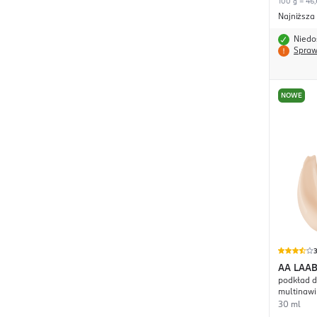
100 g = 46,
Najniższa
Niedo
Spraw
NOWE
3
AA
LAAB
podkład d
multinawil
30 ml