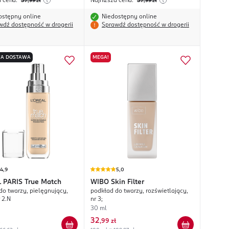
a cena:
37
Najniższa cena:
37
,99
zł
,99
zł
ostępny online
Niedostępny online
wdź dostępność w drogerii
Sprawdź dostępność w drogerii
A DOSTAWA
MEGA!
4,9
5,0
L PARIS
True Match
WIBO
Skin Filter
do twarzy, pielęgnujący,
podkład do twarzy, rozświetlający,
r 2.N
nr 3;
30 ml
32
,
99 zł