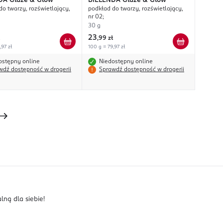
DA
Glaze & Glow
BIELENDA
Glaze & Glow
do twarzy, rozświetlający,
podkład do twarzy, rozświetlający,
nr 02;
30 g
23
,
99 zł
,97 zł
100 g = 79,97 zł
ostępny online
Niedostępny online
wdź dostępność w drogerii
Sprawdź dostępność w drogerii
ną dla siebie!