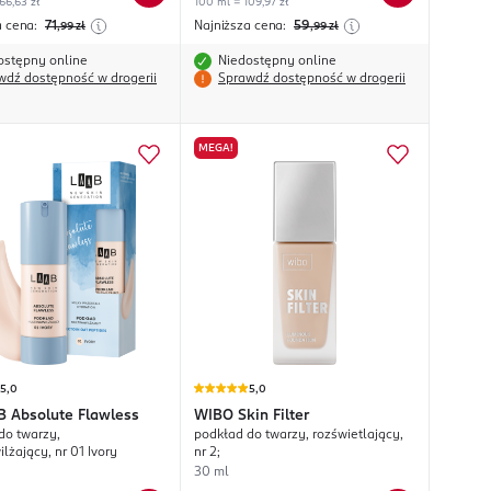
66,63 zł
100 ml = 109,97 zł
a cena:
71
Najniższa cena:
59
,99
zł
,99
zł
ostępny online
Niedostępny online
wdź dostępność w drogerii
Sprawdź dostępność w drogerii
MEGA!
5,0
5,0
B Absolute Flawless
WIBO
Skin Filter
do twarzy,
podkład do twarzy, rozświetlający,
lżający, nr 01 Ivory
nr 2;
30 ml