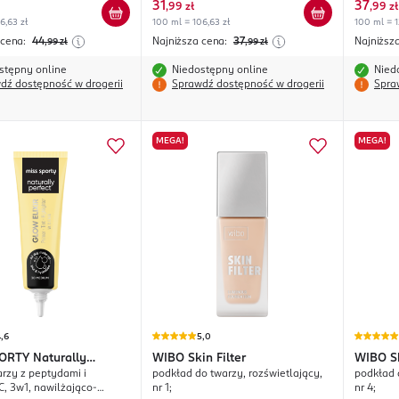
31
37
,
99 zł
,
99 zł
6,63 zł
100 ml = 106,63 zł
100 ml = 1
 cena:
44
Najniższa cena:
37
Najniższ
,99
zł
,99
zł
stępny online
Niedostępny online
Nied
dź dostępność w drogerii
Sprawdź dostępność w drogerii
Spra
MEGA!
MEGA!
,6
5,0
PORTY
Naturally
WIBO
Skin Filter
WIBO
S
arzy z peptydami i
podkład do twarzy, rozświetlający,
podkład 
Glow Elixir
C, 3w1, nawilżająco-
nr 1;
nr 4;