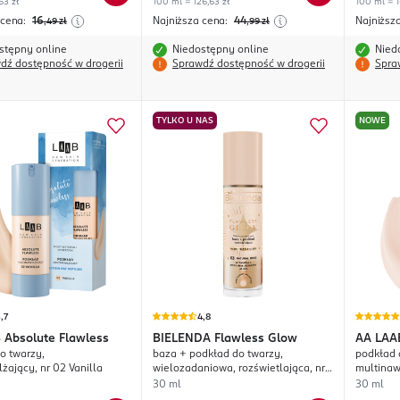
63 zł
100 ml = 126,63 zł
100 ml = 1
 cena:
16
Najniższa cena:
44
Najniższ
,49
zł
,99
zł
stępny online
Niedostępny online
Nied
dź dostępność w drogerii
Sprawdź dostępność w drogerii
Spra
TYLKO U NAS
NOWE
,7
4,8
 Absolute Flawless
BIELENDA
Flawless Glow
AA
LAA
o twarzy,
baza + podkład do twarzy,
podkład 
żający, nr 02 Vanilla
wielozadaniowa, rozświetlająca, nr
multinawi
03 Natural Beige
30 ml
30 ml