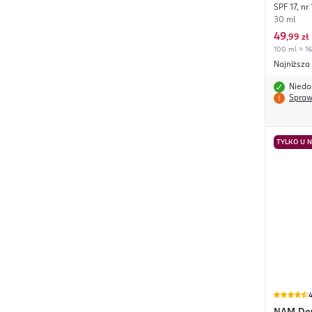
SPF 17, nr 
30 ml
49
,
99 zł
100 ml = 16
Najniższa
Niedo
Spraw
TYLKO U 
4