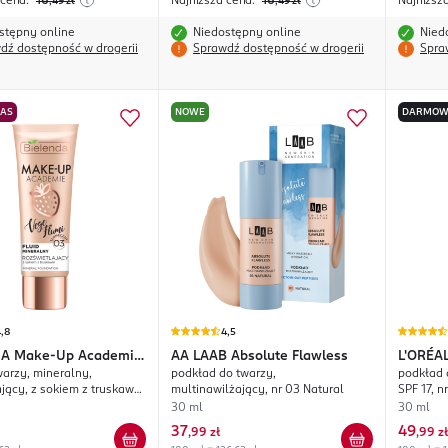
 cena:
16
Najniższa cena:
16
Najniższ
,49
zł
,49
zł
stępny online
Niedostępny online
Nied
dź dostępność w drogerii
Sprawdź dostępność w drogerii
Spra
NAS
NOWE
DARMOW
,8
4,5
DA
Make-Up Academie
AA
LAAB Absolute Flawless
L'ORÉA
warzy, mineralny,
podkład do twarzy,
podkład 
umi
jący, z sokiem z truskawki,
multinawilżający, nr 03 Natural
SPF 17, n
neczny
30 ml
30 ml
37
49
,
99 zł
,
99 zł