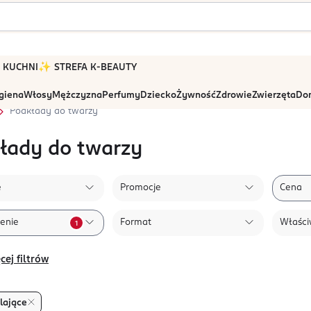
 W KUCHNI
✨ STREFA K-BEAUTY
igiena
Włosy
Mężczyzna
Perfumy
Dziecko
Żywność
Zdrowie
Zwierzęta
Dom
Podkłady do twarzy
łady do twarzy
e
Promocje
Cena
enie
Format
Właści
1
cej filtrów
lające