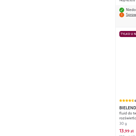
Najniższa
Niedo
Spraw
TYLKO U 
4
BIELEN
fluid do t
Vege Fl
rozświetla
nr 03 Sło
30 g
13
,
99 zł