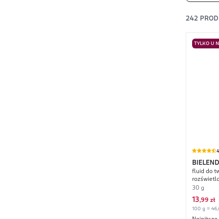
242
PROD
TYLKO U 
4
BIELEN
fluid do t
Vege Fl
rozświetla
nr 02 Nat
30 g
13
,
99 zł
100 g = 46,