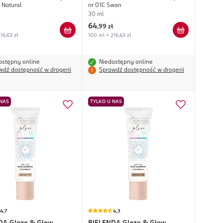
 Natural
nr 01C Swan
30 ml
64
,
99 zł
16,63 zł
100 ml = 216,63 zł
ostępny online
Niedostępny online
wdź dostępność w drogerii
Sprawdź dostępność w drogerii
 NAS
TYLKO U NAS
4,7
4,3