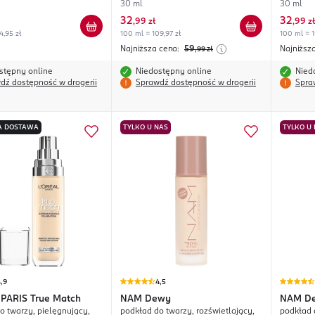
ający, nr 30 Medium
30 ml
30 ml
32
32
,
99 zł
,
99 zł
4,95 zł
100 ml = 109,97 zł
100 ml = 1
Najniższa cena:
59
Najniższ
,99
zł
stępny online
Niedostępny online
Nied
dź dostępność w drogerii
Sprawdź dostępność w drogerii
Spra
 DOSTAWA
TYLKO U NAS
TYLKO U
,9
4,5
 PARIS
True Match
NAM
Dewy
NAM
D
o twarzy, pielęgnujący,
podkład do twarzy, rozświetlający,
podkład 