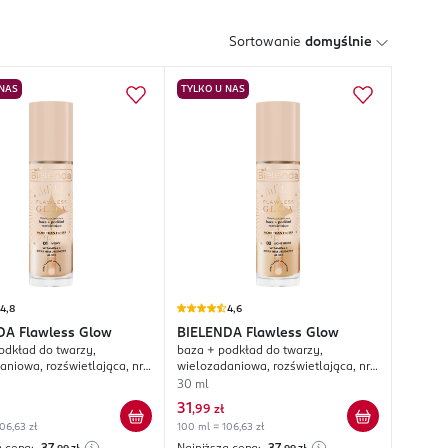
Sortowanie
domyślnie
 NAS
TYLKO U NAS
4,8
4,6
DA
Flawless Glow
BIELENDA
Flawless Glow
odkład do twarzy,
baza + podkład do twarzy,
aniowa, rozświetlająca, nr
wielozadaniowa, rozświetlająca, nr
02 Light Beige
30 ml
31
,
99 zł
06,63 zł
100 ml = 106,63 zł