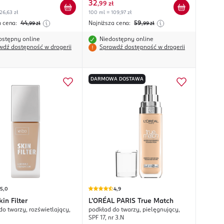
32
,
99 zł
26,63 zł
100 ml = 109,97 zł
a cena:
44
Najniższa cena:
59
,99
zł
,99
zł
ostępny online
Niedostępny online
wdź dostępność w drogerii
Sprawdź dostępność w drogerii
DARMOWA DOSTAWA
5,0
4,9
kin Filter
L'ORÉAL PARIS
True Match
do twarzy, rozświetlający,
podkład do twarzy, pielęgnujący,
SPF 17, nr 3.N