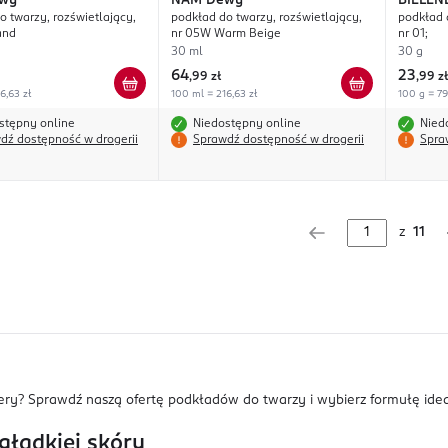
wy
NAM
Dewy
BIELEN
o twarzy, rozświetlający,
podkład do twarzy, rozświetlający,
podkład 
and
nr 05W Warm Beige
nr 01;
30 ml
30 g
64
23
,
99 zł
,
99 zł
6,63 zł
100 ml = 216,63 zł
100 g = 79
stępny online
Niedostępny online
Nied
dź dostępność w drogerii
Sprawdź dostępność w drogerii
Spra
z
11
y? Sprawdź naszą ofertę podkładów do twarzy i wybierz formułę ideal
gładkiej skóry