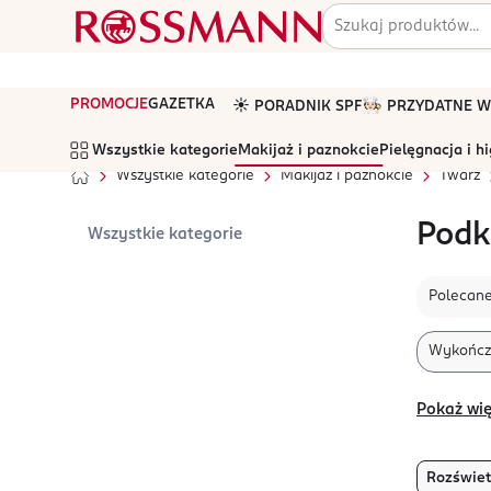
PROMOCJE
GAZETKA
☀️ PORADNIK SPF
🧑🏻‍🍳 PRZYDATNE
Wszystkie kategorie
Makijaż i paznokcie
Pielęgnacja i h
Wszystkie kategorie
Makijaż i paznokcie
Twarz
Podk
Wszystkie kategorie
Polecan
Wykończ
Pokaż wię
Rozświet