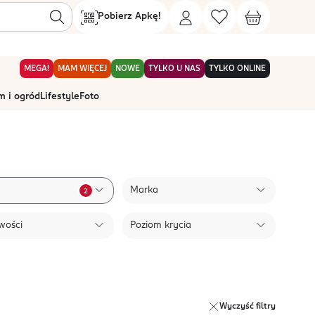
Pobierz Apkę!
MEGA!
MAM WIĘCEJ
NOWE
TYLKO U NAS
TYLKO ONLINE
 i ogród
Lifestyle
Foto
Marka
2
wości
Poziom krycia
Wyczyść filtry