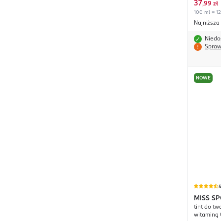
37
,
99 zł
100 ml = 12
Najniższa
Niedo
Spraw
NOWE
4
MISS S
tint do tw
Perfect 
witaminą 