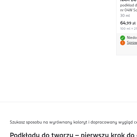
NAM
De
podkład d
nr 04W S
30 ml
64
,
99 zł
100 ml = 21
Niedo
Spraw
Szukasz sposobu na wyrównany koloryt i dopracowany wygląd cer
Podkłady do twarzy – pierwszy krok do 