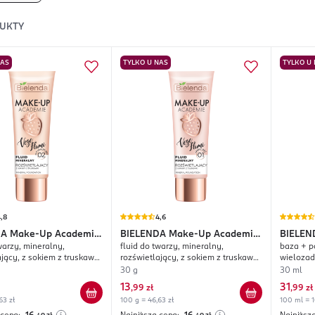
UKTY
NAS
TYLKO U NAS
TYLKO U
,8
4,6
DA
Make-Up Academie
BIELENDA
Make-Up Academie
BIELEN
warzy, mineralny,
fluid do twarzy, mineralny,
baza + p
umi
Vege Flumi
jący, z sokiem z truskawki,
rozświetlający, z sokiem z truskawki,
wielozad
uralny Beż
nr 01 Jasny Beż
01 Ivory
30 g
30 ml
13
31
,
99 zł
,
99 zł
63 zł
100 g = 46,63 zł
100 ml = 1