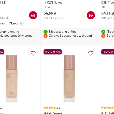
1.5.N
nr 02N Naked
03N True
30 ml
30 ml
64
64
,
99 zł
,
99 zł
6,63 zł
100 ml = 216,63 zł
100 ml = 2
 cena:
71
,99
zł
stępny online
Niedostępny online
Nied
dź dostępność w drogerii
Sprawdź dostępność w drogerii
Spra
NAS
TYLKO U NAS
TYLKO U
,7
4,8