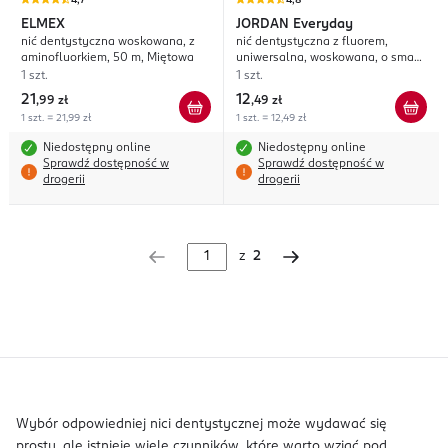
4,7
4,8
ELMEX
JORDAN
Everyday
nić dentystyczna woskowana, z
nić dentystyczna z fluorem,
aminofluorkiem, 50 m, Miętowa
uniwersalna, woskowana, o smaku
Miętowym, dł. 60m
1 szt.
1 szt.
21
12
,
99 zł
,
49 zł
1 szt. = 21,99 zł
1 szt. = 12,49 zł
Niedostępny online
Niedostępny online
Sprawdź dostępność w
Sprawdź dostępność w
drogerii
drogerii
z
2
Wybór odpowiedniej nici dentystycznej może wydawać się
prosty, ale istnieje wiele czynników, które warto wziąć pod