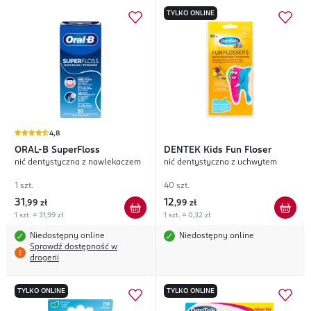
TYLKO ONLINE
4,8
ORAL-B
SuperFloss
DENTEK
Kids Fun Floser
nić dentystyczna z nawlekaczem
nić dentystyczna z uchwytem
1 szt.
40 szt.
31
12
,
99 zł
,
99 zł
1 szt. = 31,99 zł
1 szt. = 0,32 zł
Niedostępny online
Niedostępny online
Sprawdź dostępność w
drogerii
TYLKO ONLINE
TYLKO ONLINE