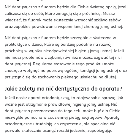
Nić dentystyczna z fluorem będzie dla Ciebie świetną opcją, jeżeli
zaliczasz się do osób, które zmagają się z próchnicą. Musisz
wiedzieć, że fluorek może skutecznie wzmocnić szkliwo zębów
oraz zapobiec powstawaniu wspomnianej choroby jamy ustnej.
Nić dentystyczna z fluorem będzie szczególnie skuteczna w
profilaktyce u dzieci, które są bardziej podatne na rozwój
próchnicy w wyniku nieodpowiedniej higieny jamy ustnej. Jeżeli
nie masz problemów z zębami, również możesz używać tej nici
dentystycznej. Regularne stosowanie tego produktu może
znacząco wpłynąć na poprawę ogólnej kondycji jamy ustnej oraz
przyczynić się do zachowania pięknego uśmiechu na dłużej.
Jakie zalety ma nić dentystyczna do aparatu?
Jeżeli nosisz aparat ortodontyczny, to zdajesz sobie sprawę, jak
ważne jest utrzymanie prawidłowej higieny jamy ustnej. Nić
dentystyczna przeznaczona do tego celu może być dla Ciebie
niezwykle pomocna w codziennej pielęgnacji zębów. Aparaty
ortodontyczne utrudniają ich czyszczenie, ale specjalna nić
pozwala skutecznie usunąć resztki jedzenia, zapobiegając