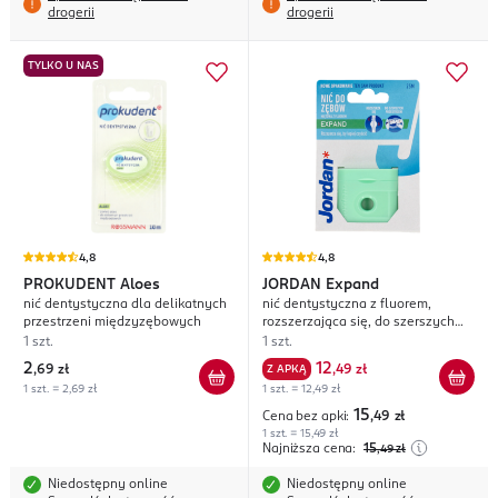
drogerii
drogerii
TYLKO U NAS
4,8
4,8
PROKUDENT
Aloes
JORDAN
Expand
nić dentystyczna dla delikatnych
nić dentystyczna z fluorem,
przestrzeni międzyzębowych
rozszerzająca się, do szerszych
przestrzeni, o smaku Miętowym,
1 szt.
1 szt.
dł. 25m
2
12
,
69 zł
Z APKĄ
,
49 zł
1 szt. = 2,69 zł
1 szt. = 12,49 zł
15
Cena bez apki:
,49
zł
1 szt. = 15,49 zł
Najniższa cena:
15
,49
zł
Niedostępny online
Niedostępny online