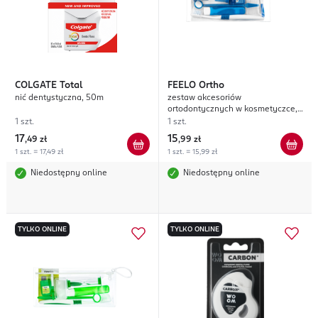
COLGATE
Total
FEELO
Ortho
nić dentystyczna, 50m
zestaw akcesoriów
ortodontycznych w kosmetyczce,
Niebieski
1 szt.
1 szt.
17
15
,
49 zł
,
99 zł
1 szt. = 17,49 zł
1 szt. = 15,99 zł
Niedostępny online
Niedostępny online
TYLKO ONLINE
TYLKO ONLINE