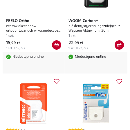
FEELO
Ortho
WOOM
Carbon+
zestaw akcesoriów
nić dentystyczna, pęczniejąca, z
ortodontycznych w kosmetyczce,
Węglem Aktywnym, 30m
Zielony
1 szt.
1 szt.
15
22
,
99 zł
,
99 zł
1 szt. = 15,99 zł
1 szt. = 22,99 zł
Niedostępny online
Niedostępny online