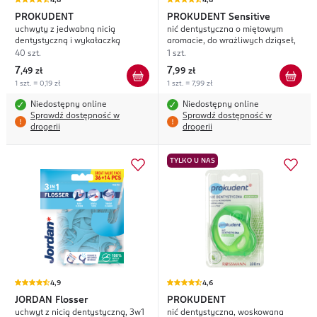
4,8
4,8
PROKUDENT
PROKUDENT
Sensitive
uchwyty z jedwabną nicią
nić dentystyczna o miętowym
dentystyczną i wykałaczką
aromacie, do wrażliwych dziąseł,
40 szt.
1 szt.
7
7
,
49 zł
,
99 zł
1 szt. = 0,19 zł
1 szt. = 7,99 zł
Niedostępny online
Niedostępny online
Sprawdź dostępność w
Sprawdź dostępność w
drogerii
drogerii
TYLKO U NAS
4,9
4,6
JORDAN
Flosser
PROKUDENT
uchwyt z nicią dentystyczną, 3w1
nić dentystyczna, woskowana