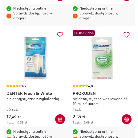
Niedostępny online
Niedostępny online
Sprawdź dostępność w
Sprawdź dostępność w
drogerii
drogerii
TYLKO U NAS
4,7
4,8
DENTEK
Fresh & White
PROKUDENT
nić dentystyczna z wykałaczką
nić dentystyczna woskowana dł.
10 m, z fluorem
36 szt.
1 szt.
12
2
,
49 zł
,
69 zł
1 szt. = 0,35 zł
1 szt. = 2,69 zł
Niedostępny online
Niedostępny online
Sprawdź dostępność w
Sprawdź dostępność w