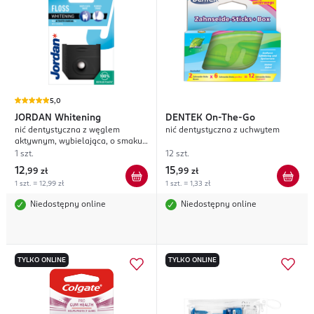
5,0
JORDAN
Whitening
DENTEK
On-The-Go
nić dentystyczna z węglem
nić dentystyczna z uchwytem
aktywnym, wybielająca, o smaku
Miętowym, dł. 25m
1 szt.
12 szt.
12
15
,
99 zł
,
99 zł
1 szt. = 12,99 zł
1 szt. = 1,33 zł
Niedostępny online
Niedostępny online
TYLKO ONLINE
TYLKO ONLINE