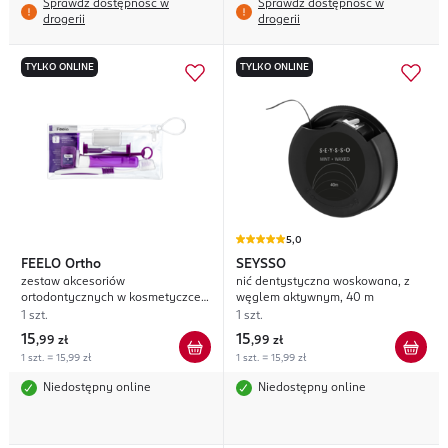
Sprawdź dostępność w
Sprawdź dostępność w
drogerii
drogerii
TYLKO ONLINE
TYLKO ONLINE
5,0
FEELO
Ortho
SEYSSO
zestaw akcesoriów
nić dentystyczna woskowana, z
ortodontycznych w kosmetyczce,
węglem aktywnym, 40 m
Fioletowy
1 szt.
1 szt.
15
15
,
99 zł
,
99 zł
1 szt. = 15,99 zł
1 szt. = 15,99 zł
Niedostępny online
Niedostępny online