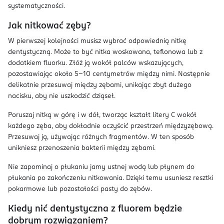
systematyczności.
Jak nitkować zęby?
W pierwszej kolejności musisz wybrać odpowiednią nitkę
dentystyczną. Może to być nitka woskowana, teflonowa lub z
dodatkiem fluorku. Złóż ją wokół palców wskazujących,
pozostawiając około 5-10 centymetrów między nimi. Następnie
delikatnie przesuwaj między zębami, unikając zbyt dużego
nacisku, aby nie uszkodzić dziąseł.
Poruszaj nitką w górę i w dół, tworząc kształt litery C wokół
każdego zęba, aby dokładnie oczyścić przestrzeń międzyzębową.
Przesuwaj ją, używając różnych fragmentów. W ten sposób
unikniesz przenoszenia bakterii między zębami.
Nie zapominaj o płukaniu jamy ustnej wodą lub płynem do
płukania po zakończeniu nitkowania. Dzięki temu usuniesz resztki
pokarmowe lub pozostałości pasty do zębów.
Kiedy nić dentystyczna z fluorem będzie
dobrym rozwiązaniem?