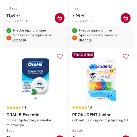
50 szt.
1 szt.
11
7
,
49 zł
,
99 zł
1 szt. = 0,23 zł
1 szt. = 7,99 zł
Niedostępny online
Niedostępny online
Sprawdź dostępność w
Sprawdź dostępność w
drogerii
drogerii
TYLKO U NAS
4,9
4,9
ORAL-B
Essential
PROKUDENT
Junior
nić dentystyczna, o smaku
uchwyty z nicią dentystyczną, 6+
miętowym
1 szt.
32 szt.