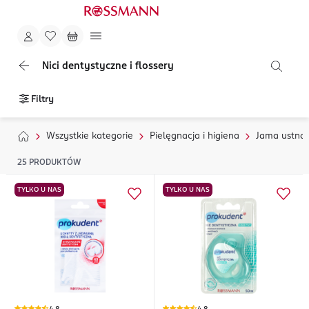
Nici dentystyczne i flossery
Filtry
Wszystkie kategorie
Pielęgnacja i higiena
Jama ustna
25
PRODUKTÓW
TYLKO U NAS
TYLKO U NAS