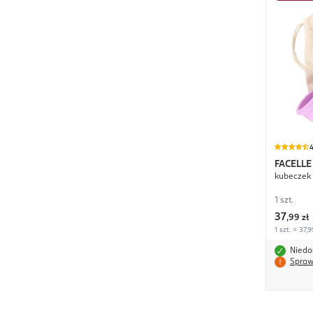
4
FACELLE
kubeczek 
1 szt.
37
,
99 zł
1 szt. = 37,9
Niedo
Spraw