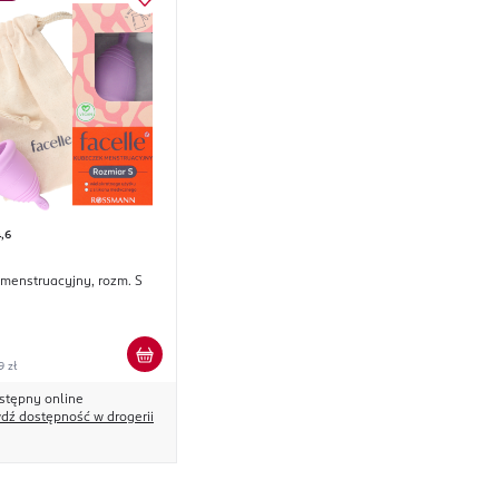
,6
menstruacyjny, rozm. S
9 zł
stępny online
dź dostępność w drogerii