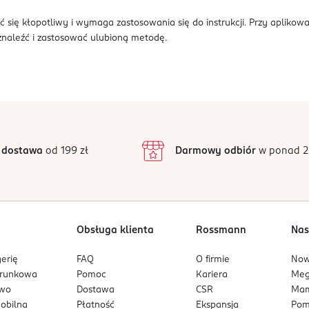
się kłopotliwy i wymaga zastosowania się do instrukcji. Przy aplikow
znaleźć i zastosować ulubioną metodę.
 dostawa
od 199 zł
Darmowy odbiór
w ponad 2
Obsługa klienta
Rossmann
Nas
erię
FAQ
O firmie
No
arunkowa
Pomoc
Kariera
Me
owo
Dostawa
CSR
Mam
mobilna
Płatność
Ekspansja
Pom