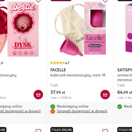
,9
4,7
FACELLE
SATISF
struacyjny
kubeczek menstruacyjny, rozm. M
zestaw 
menstrua
1 szt.
1 szt.
37
64
,
99 zł
,
99 zł
99 zł
1 szt. = 37,99 zł
1 szt. = 64
stępny online
Niedostępny online
Nied
dź dostępność w drogerii
Sprawdź dostępność w drogerii
LINE
TYLKO ONLINE
TYLKO ON