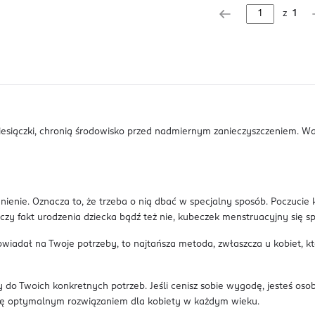
z
1
esiączki, chronią środowisko przed nadmiernym zanieczyszczeniem. War
nienie. Oznacza to, że trzeba o nią dbać w specjalny sposób. Poczucie
 czy fakt urodzenia dziecka bądź też nie, kubeczek menstruacyjny się s
iadał na Twoje potrzeby, to najtańsza metoda, zwłaszcza u kobiet, kt
y do Twoich konkretnych potrzeb. Jeśli cenisz sobie wygodę, jesteś os
się optymalnym rozwiązaniem dla kobiety w każdym wieku.