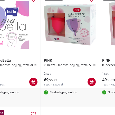
yBella
PINK
PINK
menstruacyjny, rozmiar M
kubeczek menstruacyjny, rozm. S+M
kubeczek
2 szt.
1 szt.
69
49
,
99 zł
,
99 zł
99 zł
1 szt. = 35,00 zł
1 szt. = 49
stępny online
Niedostępny online
Nied
NAS