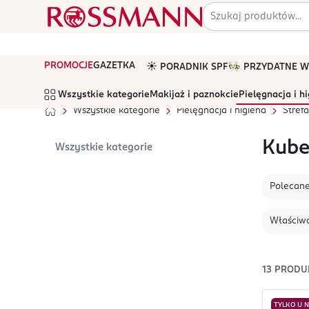
PROMOCJE
GAZETKA
☀️ PORADNIK SPF
🧑🏻‍🍳 PRZYDATNE
Wszystkie kategorie
Makijaż i paznokcie
Pielęgnacja i h
Wszystkie kategorie
Pielęgnacja i higiena
Stref
Kube
Wszystkie kategorie
Polecan
Właściwo
13
PRODU
TYLKO U 