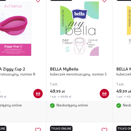
A
Ziggy Cup 2
BELLA
MyBella
BELLA
struacyjny, rozmiar B
kubeczek menstruacyjny, rozmiar S
kubeczek
1 szt.
1 szt.
49
49
ł
,
99 zł
,
99 zł
99 zł
1 szt. = 49,99 zł
1 szt. = 49
stępny online
Niedostępny online
Nied
LINE
TYLKO ONLINE
TYLKO ON