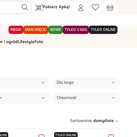
Pobierz Apkę!
MEGA!
MAM WIĘCEJ
NOWE
TYLKO U NAS
TYLKO ONLINE
 i ogród
Lifestyle
Foto
Dla kogo
r
Chłonność
Sortowanie
domyślnie
LINE
TYLKO ONLINE