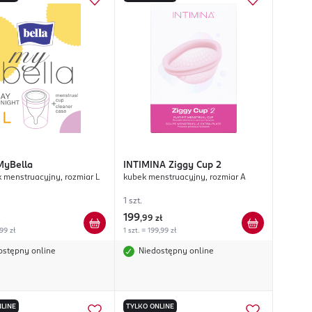
MyBella
INTIMINA
Ziggy Cup 2
 menstruacyjny, rozmiar L
kubek menstruacyjny, rozmiar A
1 szt.
199
,
99 zł
,99 zł
1 szt. = 199,99 zł
ostępny online
Niedostępny online
LINE
TYLKO ONLINE