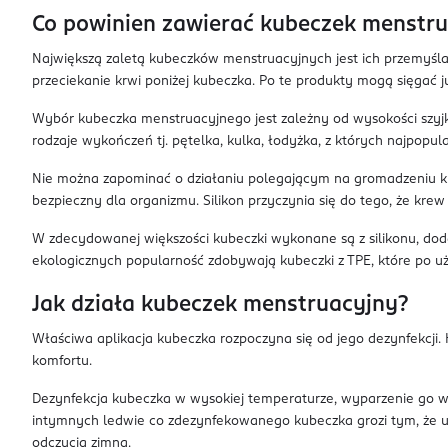
Co powinien zawierać kubeczek menstr
Największą zaletą kubeczków menstruacyjnych jest ich przemyślan
przeciekanie krwi poniżej kubeczka. Po te produkty mogą sięgać j
Wybór kubeczka menstruacyjnego jest zależny od wysokości szyjk
rodzaje wykończeń tj. pętelka, kulka, łodyżka, z których najpopula
Nie można zapominać o działaniu polegającym na gromadzeniu krw
bezpieczny dla organizmu. Silikon przyczynia się do tego, że kre
W zdecydowanej większości kubeczki wykonane są z silikonu, doda
ekologicznych popularność zdobywają kubeczki z TPE, które po uż
Jak działa kubeczek menstruacyjny?
Właściwa aplikacja kubeczka rozpoczyna się od jego dezynfekcji.
komfortu.
Dezynfekcja kubeczka w wysokiej temperaturze, wyparzenie go we
intymnych ledwie co zdezynfekowanego kubeczka grozi tym, że ul
odczucia zimna.