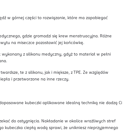
dź w górnej części to rozwiązanie, które ma zapobiegać
edycznego, gdzie gromadzi się krew menstruacyjna. Różne
i chwytu na miseczce pozostawić jej końcówkę.
 wykonany z silikonu medyczny, gdyż to materiał w pełni
ana.
rdsze, te z silikonu, jak i miększe, z TPE. Ze względów
epła i przetworzone na inne rzeczy.
j dopasowane kubeczki aplikowane idealną techniką nie dadzą Ci
kać do ostygnięcia. Nakładanie w okolice wrażliwych stref
go kubeczka ciepłą wodą sprawi, że unikniesz nieprzyjemnego