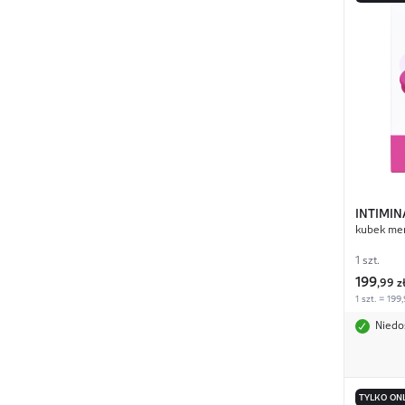
INTIMIN
kubek men
1 szt.
199
,
99 z
1 szt. = 199,
Niedo
TYLKO ON