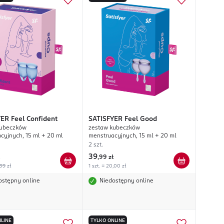
YER
Feel Confident
SATISFYER
Feel Good
kubeczków
zestaw kubeczków
cyjnych, 15 ml + 20 ml
menstruacyjnych, 15 ml + 20 ml
2 szt.
39
,
99 zł
,99 zł
1 szt. = 20,00 zł
ostępny online
Niedostępny online
LINE
TYLKO ONLINE