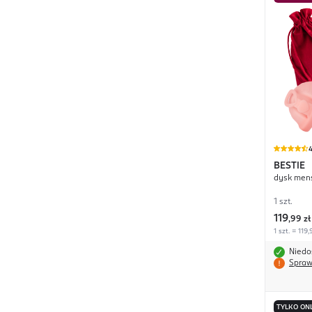
4
BESTIE
dysk men
1 szt.
119
,
99 zł
1 szt. = 119,
Niedo
Spraw
TYLKO ON