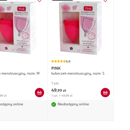
5,0
PINK
 menstruacyjny, rozm. M
kubeczek menstruacyjny, rozm. S
1 szt.
49
,
99 zł
,99 zł
1 szt. = 49,99 zł
ostępny online
Niedostępny online