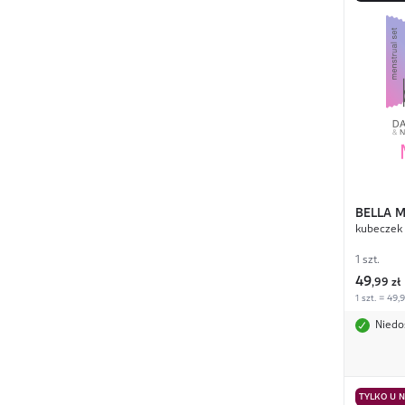
BELLA
M
kubeczek 
1 szt.
49
,
99 zł
1 szt. = 49,
Niedo
TYLKO U 