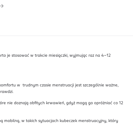
to je stosować w trakcie miesiączki, wyjmując raz na 4-12
 komfortu w trudnym czasie menstruacji jest szczególnie ważne,
prawdzi.
óre nie doznają obfitych krwawień, gdyż mogą go opróżniać co 12
obą mobilną, w takich sytuacjach kubeczek menstruacyjny, który