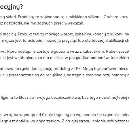
uacyjny?
y skład. Produkty te wykonane są z miękkiego silikonu. Grubsza krawę
uż nastolatki, nie ma żadnych przeciwwskazań.
i macicy. Produkt ten to mówiąc wprost, kubek wykonany z silikonu m
rniejsza jest ta ostatnia, można ją przyciąć lub dla lepszej stabilizacj
i, która następnie zostaje wydalona wraz z kubeczkiem. Kubek został
w nie jest wchłaniana, co ma miejsce w przypadku tamponów, lecz zbier
tkowo na rynku funkcjonują produkty z TPE. Mogą być zarówno nieco twa
yciu przeznaczone są do recyklingu, następnie stopione przy pomocy ci
 Higiena to klucz do Twojego bezpieczeństwa, bez tego nawet najlepie
 wrzątku wymaga od Ciebie tego, by po wykonaniu tej czynności odcze
egniesz dotkliwym poparzeniom. Z drugiej strony, polanie schłodzone