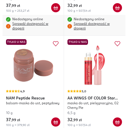
37
32
,
99 zł
,
99 zł
100 g = 253,27 zł
100 g = 507,54 zł
Niedostępny online
Niedostępny online
Sprawdź dostępność w
Sprawdź dostępność w
drogerii
drogerii
TYLKO U NAS
TYLKO U NAS
4,9
5,0
NAM
Peptide Rescue
AA WINGS OF COLOR
Star
balsam-maska do ust, peptydowy
maska do ust, pielęgnacyjna, 02
Secrets
Cherry Pie
10 g
6,5 g
37
32
,
99 zł
,
99 zł
100 g = 379,90 zł
100 g = 507,54 zł