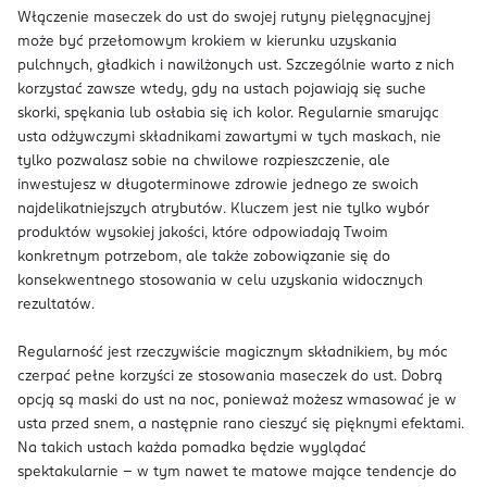
Włączenie maseczek do ust do swojej rutyny pielęgnacyjnej
może być przełomowym krokiem w kierunku uzyskania
pulchnych, gładkich i nawilżonych ust. Szczególnie warto z nich
korzystać zawsze wtedy, gdy na ustach pojawiają się suche
skorki, spękania lub osłabia się ich kolor. Regularnie smarując
usta odżywczymi składnikami zawartymi w tych maskach, nie
tylko pozwalasz sobie na chwilowe rozpieszczenie, ale
inwestujesz w długoterminowe zdrowie jednego ze swoich
najdelikatniejszych atrybutów. Kluczem jest nie tylko wybór
produktów wysokiej jakości, które odpowiadają Twoim
konkretnym potrzebom, ale także zobowiązanie się do
konsekwentnego stosowania w celu uzyskania widocznych
rezultatów.
Regularność jest rzeczywiście magicznym składnikiem, by móc
czerpać pełne korzyści ze stosowania maseczek do ust. Dobrą
opcją są maski do ust na noc, ponieważ możesz wmasować je w
usta przed snem, a następnie rano cieszyć się pięknymi efektami.
Na takich ustach każda pomadka będzie wyglądać
spektakularnie – w tym nawet te matowe mające tendencje do