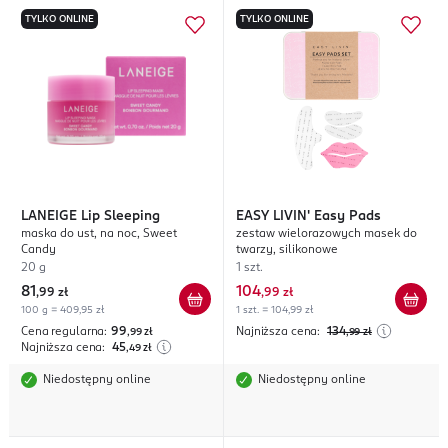
TYLKO ONLINE
TYLKO ONLINE
LANEIGE
Lip Sleeping
EASY LIVIN'
Easy Pads
maska do ust, na noc, Sweet
zestaw wielorazowych masek do
Candy
twarzy, silikonowe
20 g
1 szt.
81
104
,
99 zł
,
99 zł
100 g = 409,95 zł
1 szt. = 104,99 zł
Cena regularna:
99
Najniższa cena:
134
,99
zł
,99
zł
Najniższa cena:
45
,49
zł
Niedostępny online
Niedostępny online