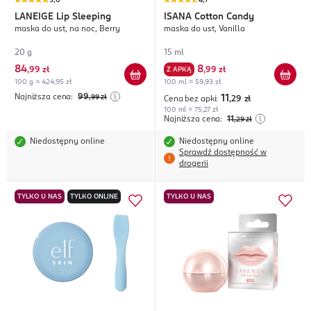
5,0
4,7
LANEIGE
Lip Sleeping
ISANA
Cotton Candy
maska do ust, na noc, Berry
maska do ust, Vanilla
20 g
15 ml
84
8
,
99 zł
Z APKĄ
,
99 zł
100 g = 424,95 zł
100 ml = 59,93 zł
Najniższa cena:
99
,99
zł
11
Cena bez apki:
,29
zł
100 ml = 75,27 zł
Najniższa cena:
11
,29
zł
Niedostępny online
Niedostępny online
Sprawdź dostępność w
drogerii
TYLKO U NAS
TYLKO ONLINE
TYLKO U NAS