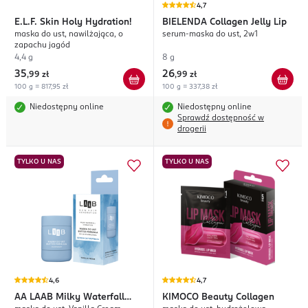
4,7
E.L.F.
Skin Holy Hydration!
BIELENDA
Collagen Jelly Lip
maska do ust, nawilżająca, o
serum-maska do ust, 2w1
zapachu jagód
4,4 g
8 g
35
26
,
99 zł
,
99 zł
100 g = 817,95 zł
100 g = 337,38 zł
Niedostępny online
Niedostępny online
Sprawdź dostępność w
drogerii
TYLKO U NAS
TYLKO U NAS
4,6
4,7
AA
LAAB Milky Waterfall
KIMOCO
Beauty Collagen