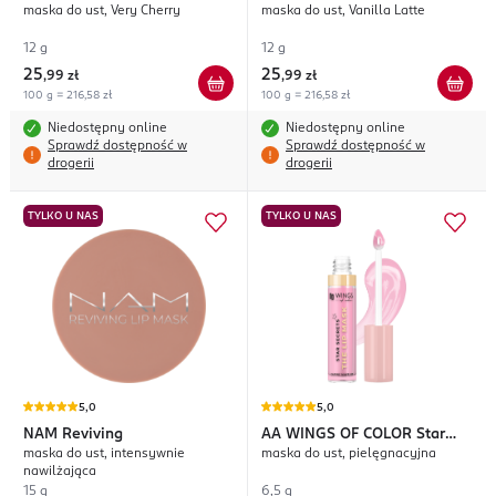
maska do ust, Very Cherry
maska do ust, Vanilla Latte
12 g
12 g
25
25
,
99 zł
,
99 zł
100 g = 216,58 zł
100 g = 216,58 zł
Niedostępny online
Niedostępny online
Sprawdź dostępność w
Sprawdź dostępność w
drogerii
drogerii
TYLKO U NAS
TYLKO U NAS
5,0
5,0
NAM
Reviving
AA WINGS OF COLOR
Star
maska do ust, intensywnie
maska do ust, pielęgnacyjna
Secrets
nawilżająca
15 g
6,5 g