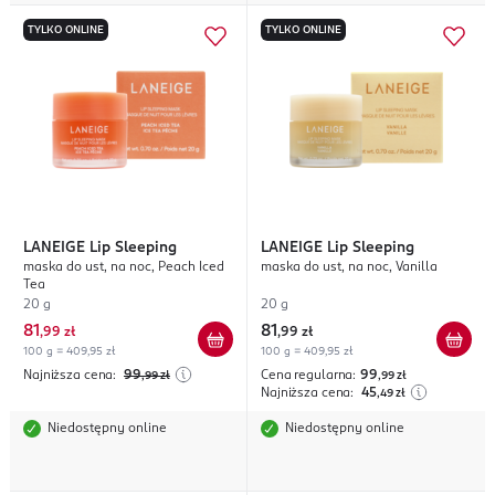
TYLKO ONLINE
TYLKO ONLINE
LANEIGE
Lip Sleeping
LANEIGE
Lip Sleeping
maska do ust, na noc, Peach Iced
maska do ust, na noc, Vanilla
Tea
20 g
20 g
81
81
,
99 zł
,
99 zł
100 g = 409,95 zł
100 g = 409,95 zł
Najniższa cena:
99
Cena regularna:
99
,99
zł
,99
zł
Najniższa cena:
45
,49
zł
Niedostępny online
Niedostępny online