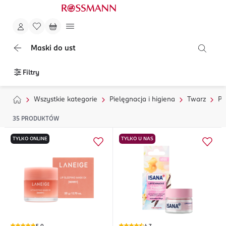
Maski do ust
Filtry
Wszystkie kategorie
Pielęgnacja i higiena
Twarz
Pi
35
PRODUKTÓW
TYLKO ONLINE
TYLKO U NAS