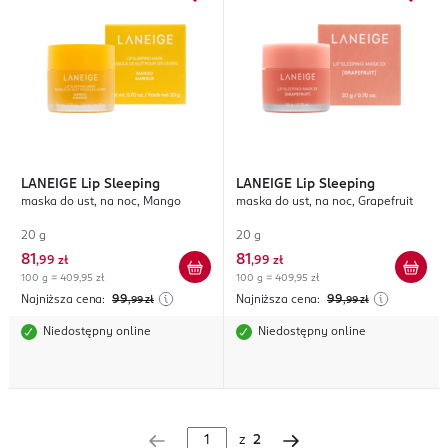
LANEIGE
Lip Sleeping
LANEIGE
Lip Sleeping
maska do ust, na noc, Mango
maska do ust, na noc, Grapefruit
20 g
20 g
81
81
,
99 zł
,
99 zł
100 g = 409,95 zł
100 g = 409,95 zł
Najniższa cena:
99
Najniższa cena:
99
,99
zł
,99
zł
Niedostępny online
Niedostępny online
z
2