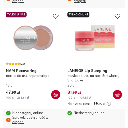
drogerii
drogerii
TYLKO U NAS
TYLKO ONLINE
5,0
NAM
Recovering
LANEIGE
Lip Sleeping
maska do ust, regenerująca
maska do ust, na noc, Strawberry
Shortcake
18 g
20 g
47
81
,
99 zł
,
99 zł
100 g = 266,61 zł
100 g = 409,95 zł
Najniższa cena:
99
,99
zł
Niedostępny online
Niedostępny online
Sprawdź dostępność w
drogerii