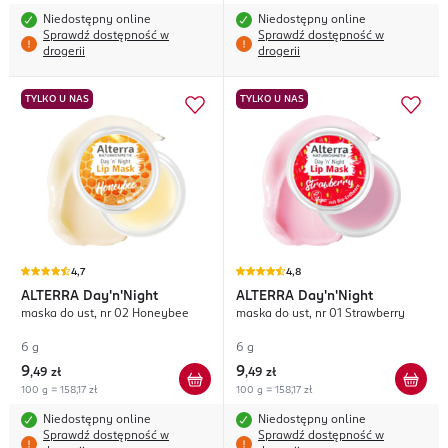
Niedostępny online
Niedostępny online
Sprawdź dostępność w
Sprawdź dostępność w
drogerii
drogerii
TYLKO U NAS
TYLKO U NAS
4,7
4,8
ALTERRA
Day'n'Night
ALTERRA
Day'n'Night
maska do ust, nr 02 Honeybee
maska do ust, nr 01 Strawberry
6 g
6 g
9
9
,
49 zł
,
49 zł
100 g = 158,17 zł
100 g = 158,17 zł
Niedostępny online
Niedostępny online
Sprawdź dostępność w
Sprawdź dostępność w