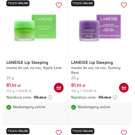
TYLKO ONLINE
TYLKO ONLINE
LANEIGE
Lip Sleeping
LANEIGE
Lip Sleeping
maska do ust, na noc, Apple Lime
maska do ust, na noc, Gummy
Bear
20 g
20 g
81
81
,
99 zł
,
99 zł
100 g = 409,95 zł
100 g = 409,95 zł
Najniższa cena:
99
Najniższa cena:
99
,99
zł
,99
zł
Niedostępny online
Niedostępny online
TYLKO ONLINE
TYLKO ONLINE