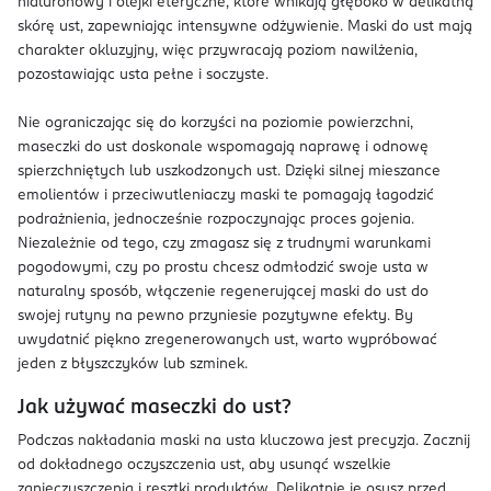
hialuronowy i olejki eteryczne, które wnikają głęboko w delikatną
skórę ust, zapewniając intensywne odżywienie. Maski do ust mają
charakter okluzyjny, więc przywracają poziom nawilżenia,
pozostawiając usta pełne i soczyste.
Nie ograniczając się do korzyści na poziomie powierzchni,
maseczki do ust doskonale wspomagają naprawę i odnowę
spierzchniętych lub uszkodzonych ust. Dzięki silnej mieszance
emolientów i przeciwutleniaczy maski te pomagają łagodzić
podrażnienia, jednocześnie rozpoczynając proces gojenia.
Niezależnie od tego, czy zmagasz się z trudnymi warunkami
pogodowymi, czy po prostu chcesz odmłodzić swoje usta w
naturalny sposób, włączenie regenerującej maski do ust do
swojej rutyny na pewno przyniesie pozytywne efekty. By
uwydatnić piękno zregenerowanych ust, warto wypróbować
jeden z błyszczyków lub szminek.
Jak używać maseczki do ust?
Podczas nakładania maski na usta kluczowa jest precyzja. Zacznij
od dokładnego oczyszczenia ust, aby usunąć wszelkie
zanieczyszczenia i resztki produktów. Delikatnie je osusz przed