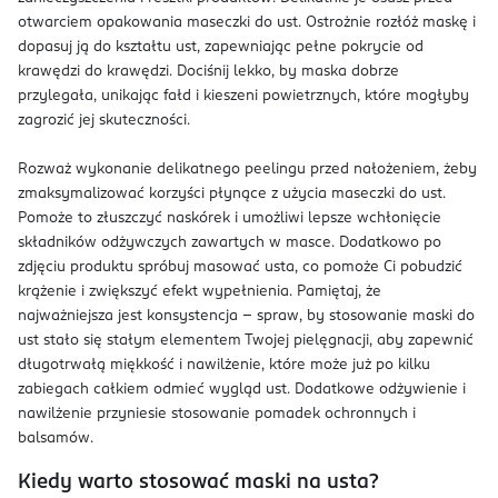
otwarciem opakowania maseczki do ust. Ostrożnie rozłóż maskę i
dopasuj ją do kształtu ust, zapewniając pełne pokrycie od
krawędzi do krawędzi. Dociśnij lekko, by maska dobrze
przylegała, unikając fałd i kieszeni powietrznych, które mogłyby
zagrozić jej skuteczności.
Rozważ wykonanie delikatnego peelingu przed nałożeniem, żeby
zmaksymalizować korzyści płynące z użycia maseczki do ust.
Pomoże to złuszczyć naskórek i umożliwi lepsze wchłonięcie
składników odżywczych zawartych w masce. Dodatkowo po
zdjęciu produktu spróbuj masować usta, co pomoże Ci pobudzić
krążenie i zwiększyć efekt wypełnienia. Pamiętaj, że
najważniejsza jest konsystencja – spraw, by stosowanie maski do
ust stało się stałym elementem Twojej pielęgnacji, aby zapewnić
długotrwałą miękkość i nawilżenie, które może już po kilku
zabiegach całkiem odmieć wygląd ust. Dodatkowe odżywienie i
nawilżenie przyniesie stosowanie pomadek ochronnych i
balsamów.
Kiedy warto stosować maski na usta?