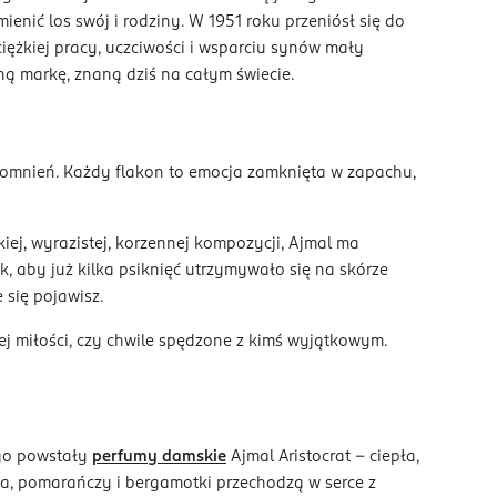
nić los swój i rodziny. W 1951 roku przeniósł się do
 ciężkiej pracy, uczciwości i wsparciu synów mały
lną markę, znaną dziś na całym świecie.
pomnień. Każdy flakon to emocja zamknięta w zapachu,
iej, wyrazistej, korzennej kompozycji, Ajmal ma
, aby już kilka psiknięć utrzymywało się na skórze
 się pojawisz.
j miłości, czy chwile spędzone z kimś wyjątkowym.
ego powstały
perfumy damskie
Ajmal Aristocrat – ciepła,
ka, pomarańczy i bergamotki przechodzą w serce z