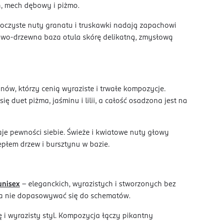
n, mech dębowy i piżmo.
 Soczyste nuty granatu i truskawki nadają zapachowi
rowo-drzewna baza otula skórę delikatną, zmysłową
anów, którzy cenią wyraziste i trwałe kompozycje.
ę duet piżma, jaśminu i lilii, a całość osadzona jest na
e pewności siebie. Świeże i kwiatowe nuty głowy
płem drzew i bursztynu w bazie.
unisex
– eleganckich, wyrazistych i stworzonych bez
r, a nie dopasowywać się do schematów.
 i wyrazisty styl. Kompozycja łączy pikantny