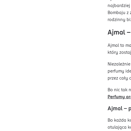
najbardziej
Bombaju z z
rodzinny bi
Ajmal –
Ajmal to m
który zosta
Niezależnie
perfumy ide
przez cały 
Bo nic tak 
Perfumy ar
Ajmal – 
Bo każda k
otulająca k