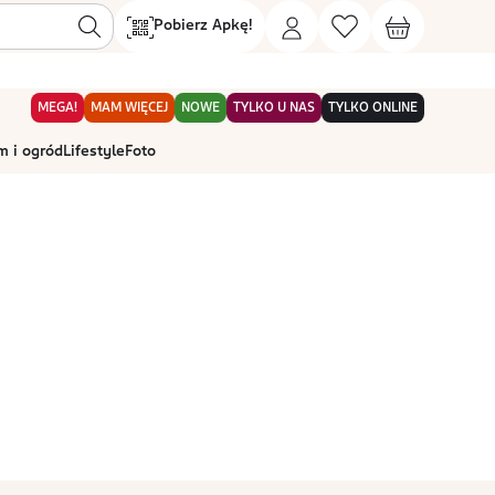
Pobierz Apkę!
MEGA!
MAM WIĘCEJ
NOWE
TYLKO U NAS
TYLKO ONLINE
 i ogród
Lifestyle
Foto