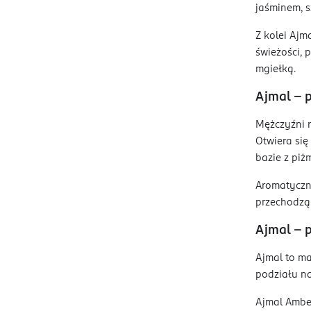
jaśminem, s
Z kolei Ajm
świeżości, 
mgiełką.
Ajmal – 
Mężczyźni r
Otwiera się
bazie z piż
Aromatyczn
przechodzą 
Ajmal – 
Ajmal to ma
podziału na
Ajmal Amber