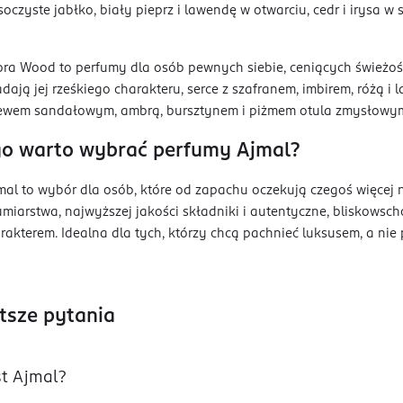
oczyste jabłko, biały pieprz i lawendę w otwarciu, cedr i irysa w 
ra Wood to perfumy dla osób pewnych siebie, ceniących świeżość
dają jej rześkiego charakteru, serce z szafranem, imbirem, różą i 
ewem sandałowym, ambrą, bursztynem i piżmem otula zmysłowym,
go warto wybrać perfumy Ajmal?
al to wybór dla osób, które od zapachu oczekują czegoś więcej n
umiarstwa, najwyższej jakości składniki i autentyczne, bliskowsch
arakterem. Idealna dla tych, którzy chcą pachnieć luksusem, a nie 
tsze pytania
st Ajmal?