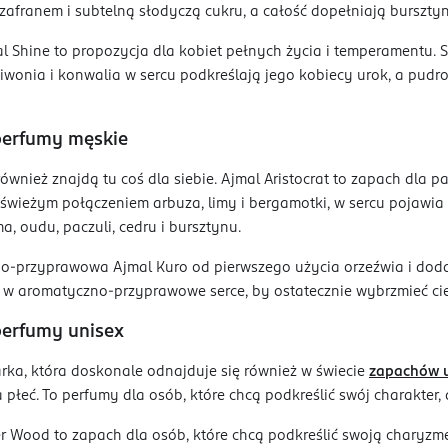
zafranem i subtelną słodyczą cukru, a całość dopełniają burszty
al Shine to propozycja dla kobiet pełnych życia i temperamentu.
piwonia i konwalia w sercu podkreślają jego kobiecy urok, a pud
perfumy męskie
ównież znajdą tu coś dla siebie. Ajmal Aristocrat to zapach dla p
 świeżym połączeniem arbuza, limy i bergamotki, w sercu pojawia si
ma, oudu, paczuli, cedru i bursztynu.
o-przyprawowa Ajmal Kuro od pierwszego użycia orzeźwia i dodaj
w aromatyczno-przyprawowe serce, by ostatecznie wybrzmieć cie
perfumy unisex
rka, która doskonale odnajduje się również w świecie
zapachów 
 płeć. To perfumy dla osób, które chcą podkreślić swój charakte
 Wood to zapach dla osób, które chcą podkreślić swoją charyzmę