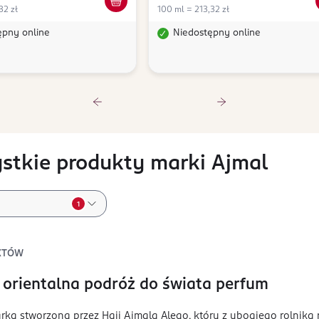
32 zł
100 ml = 213,32 zł
ępny online
Niedostępny online
stkie produkty marki Ajmal
1
KTÓW
 orientalna podróż do świata perfum
rka stworzona przez Haji Ajmala Alego, który z ubogiego rolnika 