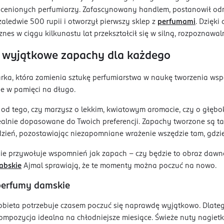
 cenionych perfumiarzy. Zafascynowany handlem, postanowił odmie
aledwie 500 rupii i otworzył pierwszy sklep z
perfumami
. Dzięki
znes w ciągu kilkunastu lat przekształcił się w silną, rozpoznawa
 wyjątkowe zapachy dla każdego
arka, która zamienia sztukę perfumiarstwa w naukę tworzenia ws
je w pamięci na długo.
 od tego, czy marzysz o lekkim, kwiatowym aromacie, czy o głębok
alnie dopasowane do Twoich preferencji. Zapachy tworzone są tak
dzień, pozostawiając niezapomniane wrażenie wszędzie tam, gdzie
nie przywołuje wspomnień jak zapach – czy będzie to obraz dawne
abskie
Ajmal sprawiają, że te momenty można poczuć na nowo.
perfumy damskie
obieta potrzebuje czasem poczuć się naprawdę wyjątkowo. Dlat
ompozycja idealna na chłodniejsze miesiące. Świeże nuty nagiet