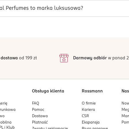
al Perfumes to marka luksusowa?
 dostawa
od 199 zł
Darmowy odbiór
w ponad 2
Obsługa klienta
Rossmann
Nas
erię
FAQ
O firmie
No
arunkowa
Pomoc
Kariera
Me
owo
Dostawa
CSR
Mam
mobilna
Płatność
Ekspansja
Pom
L i Klub
Zwroty i reklamacje
Biuro prasowe