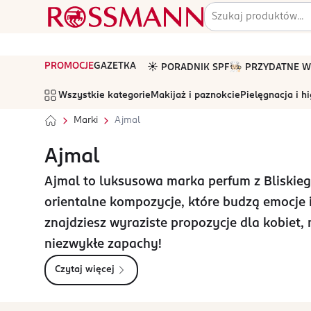
PROMOCJE
GAZETKA
☀️ PORADNIK SPF
🧑🏻‍🍳 PRZYDATNE
Wszystkie kategorie
Makijaż i paznokcie
Pielęgnacja i h
Marki
Ajmal
Ajmal
Ajmal to luksusowa marka perfum z Bliskie
orientalne kompozycje, które budzą emocje i
znajdziesz wyraziste propozycje dla kobiet,
niezwykłe zapachy!
Czytaj więcej