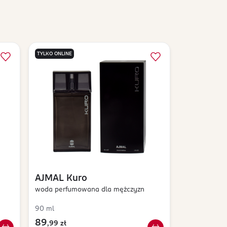
TYLKO ONLINE
AJMAL
Kuro
woda perfumowana dla mężczyzn
90 ml
89
,
99 zł