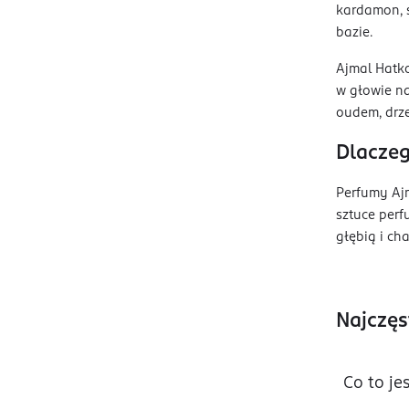
kardamon, s
bazie.
Ajmal Hatko
w głowie na
oudem, drz
Dlacze
Perfumy Ajm
sztuce perf
głębią i ch
Najczęs
Co to je