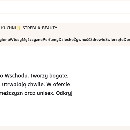
 W KUCHNI
✨ STREFA K-BEAUTY
igiena
Włosy
Mężczyzna
Perfumy
Dziecko
Żywność
Zdrowie
Zwierzęta
Dom
go Wschodu. Tworzy bogate,
 utrwalają chwile. W ofercie
 mężczyzn oraz unisex. Odkryj