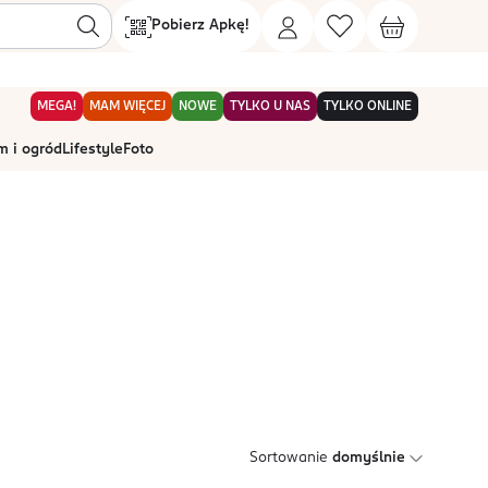
Pobierz Apkę!
MEGA!
MAM WIĘCEJ
NOWE
TYLKO U NAS
TYLKO ONLINE
 i ogród
Lifestyle
Foto
Sortowanie
domyślnie