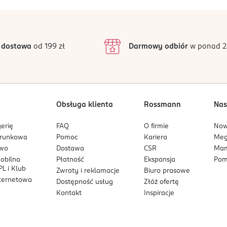
 dostawa
od 199 zł
Darmowy odbiór
w ponad 2
Obsługa klienta
Rossmann
Nas
erię
FAQ
O firmie
No
arunkowa
Pomoc
Kariera
Me
owo
Dostawa
CSR
Mam
mobilna
Płatność
Ekspansja
Pom
L i Klub
Zwroty i reklamacje
Biuro prasowe
nternetowa
Dostępność usług
Złóż ofertę
Kontakt
Inspiracje