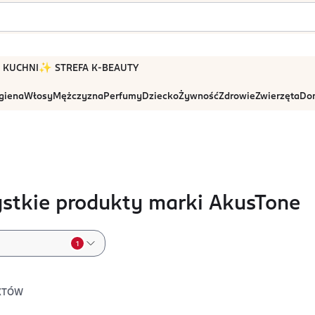
 W KUCHNI
✨ STREFA K-BEAUTY
igiena
Włosy
Mężczyzna
Perfumy
Dziecko
Żywność
Zdrowie
Zwierzęta
Dom
stkie produkty marki AkusTone
1
KTÓW