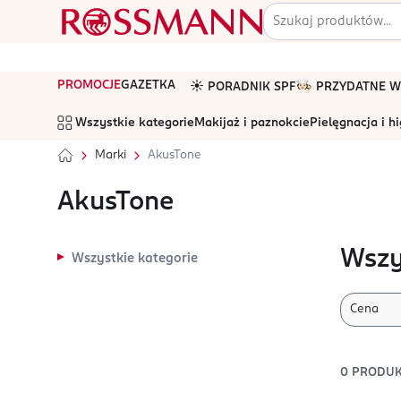
PROMOCJE
GAZETKA
☀️ PORADNIK SPF
🧑🏻‍🍳 PRZYDATNE
Wszystkie kategorie
Makijaż i paznokcie
Pielęgnacja i h
Marki
AkusTone
AkusTone
Wszy
Wszystkie kategorie
Cena
0
PRODU