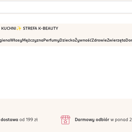
 W KUCHNI
✨ STREFA K-BEAUTY
igiena
Włosy
Mężczyzna
Perfumy
Dziecko
Żywność
Zdrowie
Zwierzęta
Dom
 dostawa
od 199 zł
Darmowy odbiór
w ponad 2