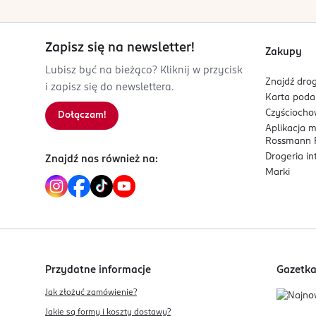
Zapisz się na newsletter!
Zakupy
Lubisz być na bieżąco? Kliknij w przycisk
Znajdź drog
i zapisz się do newslettera.
Karta pod
Czyścioch
Dołączam!
Aplikacja 
Rossmann P
Drogeria i
Znajdź nas również na:
Marki
Przydatne informacje
Gazetk
Jak złożyć zamówienie?
Jakie są formy i koszty dostawy?