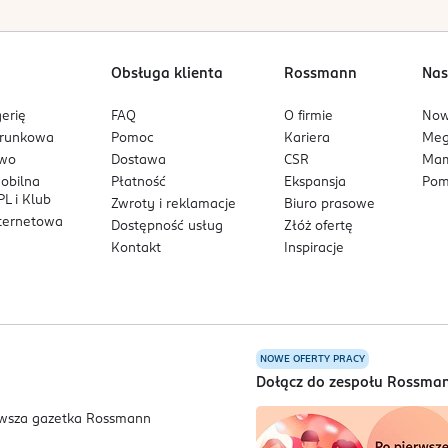
Obsługa klienta
Rossmann
Nas
erię
FAQ
O firmie
No
arunkowa
Pomoc
Kariera
Me
owo
Dostawa
CSR
Mam
mobilna
Płatność
Ekspansja
Pom
L i Klub
Zwroty i reklamacje
Biuro prasowe
nternetowa
Dostępność usług
Złóż ofertę
Kontakt
Inspiracje
NOWE OFERTY PRACY
a
Dołącz do zespołu Rossma