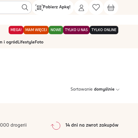
Pobierz Apkę!
MEGA!
MAM WIĘCEJ
NOWE
TYLKO U NAS
TYLKO ONLINE
 i ogród
Lifestyle
Foto
Sortowanie
domyślnie
000 drogerii
14 dni na zwrot zakupów