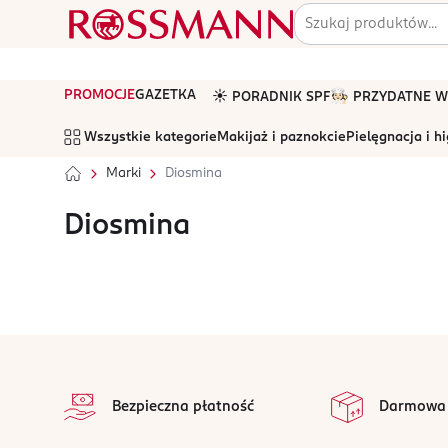
PROMOCJE
GAZETKA
☀️ PORADNIK SPF
🧑🏻‍🍳 PRZYDATNE
Wszystkie kategorie
Makijaż i paznokcie
Pielęgnacja i h
Marki
Diosmina
Diosmina
stopka
Bezpieczna płatność
Darmowa