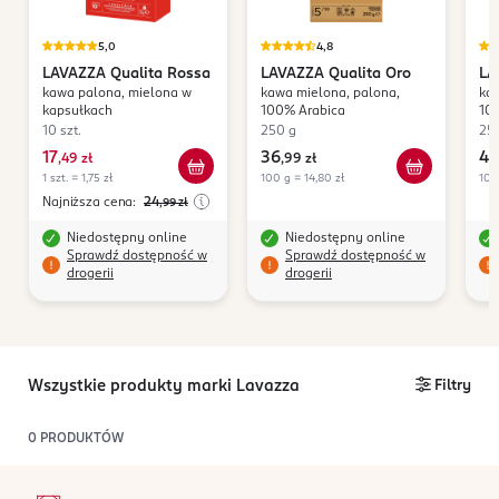
5,0
4,8
LAVAZZA
Qualita Rossa
LAVAZZA
Qualita Oro
LA
kawa palona, mielona w
kawa mielona, palona,
kaw
kapsułkach
100% Arabica
10
10 szt.
250 g
25
17
36
43
,
49 zł
,
99 zł
1 szt. = 1,75 zł
100 g = 14,80 zł
100
Najniższa cena:
24
,99
zł
Niedostępny online
Niedostępny online
Sprawdź dostępność w
Sprawdź dostępność w
drogerii
drogerii
Wszystkie produkty marki Lavazza
Filtry
0
PRODUKTÓW
stopka