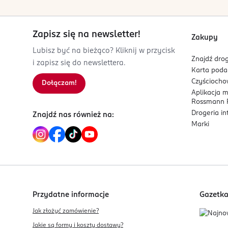
Zapisz się na newsletter!
Zakupy
Lubisz być na bieżąco? Kliknij w przycisk
Znajdź drog
i zapisz się do newslettera.
Karta pod
Czyścioch
Dołączam!
Aplikacja 
Rossmann P
Drogeria i
Znajdź nas również na:
Marki
Przydatne informacje
Gazetk
Jak złożyć zamówienie?
Jakie są formy i koszty dostawy?