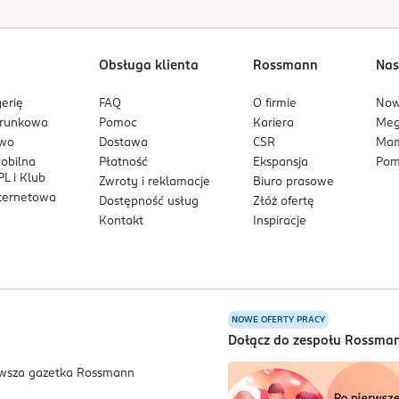
Obsługa klienta
Rossmann
Nas
erię
FAQ
O firmie
No
arunkowa
Pomoc
Kariera
Me
owo
Dostawa
CSR
Mam
mobilna
Płatność
Ekspansja
Pom
L i Klub
Zwroty i reklamacje
Biuro prasowe
nternetowa
Dostępność usług
Złóż ofertę
Kontakt
Inspiracje
NOWE OFERTY PRACY
a
Dołącz do zespołu Rossma