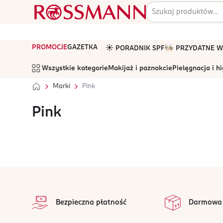
PROMOCJE
GAZETKA
☀️ PORADNIK SPF
🧑🏻‍🍳 PRZYDATNE
Wszystkie kategorie
Makijaż i paznokcie
Pielęgnacja i h
Marki
Pink
Pink
stopka
Bezpieczna płatność
Darmowa