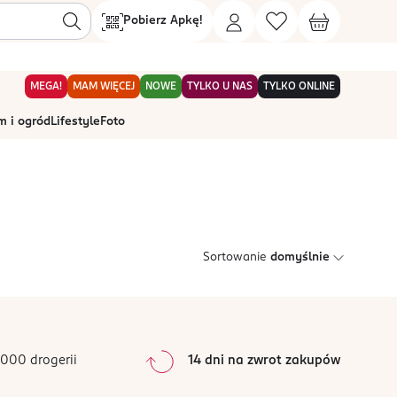
Pobierz Apkę!
MEGA!
MAM WIĘCEJ
NOWE
TYLKO U NAS
TYLKO ONLINE
 i ogród
Lifestyle
Foto
Sortowanie
domyślnie
000 drogerii
14 dni na zwrot zakupów