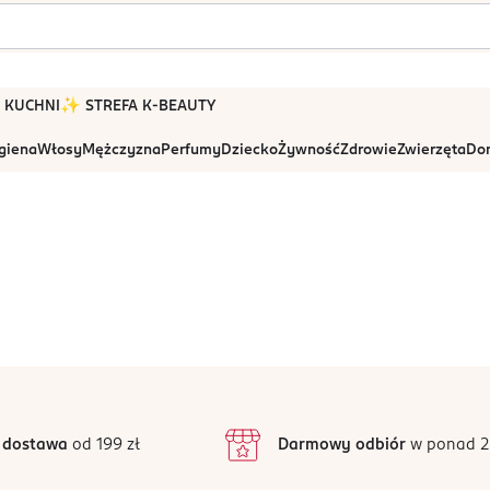
 W KUCHNI
✨ STREFA K-BEAUTY
igiena
Włosy
Mężczyzna
Perfumy
Dziecko
Żywność
Zdrowie
Zwierzęta
Dom
 dostawa
od 199 zł
Darmowy odbiór
w ponad 2