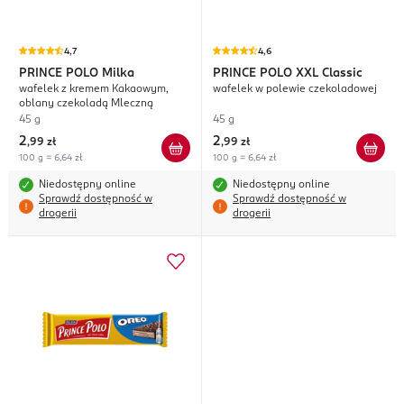
4,7
4,6
PRINCE POLO
Milka
PRINCE POLO
XXL Classic
wafelek z kremem Kakaowym,
wafelek w polewie czekoladowej
oblany czekoladą Mleczną
45 g
45 g
2
2
,
99 zł
,
99 zł
100 g = 6,64 zł
100 g = 6,64 zł
Niedostępny online
Niedostępny online
Sprawdź dostępność w
Sprawdź dostępność w
drogerii
drogerii