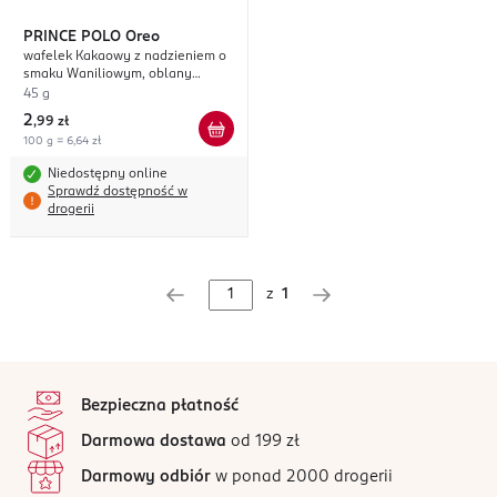
PRINCE POLO
Oreo
wafelek Kakaowy z nadzieniem o
smaku Waniliowym, oblany
czekoladą
45 g
2
,
99 zł
100 g = 6,64 zł
Niedostępny online
Sprawdź dostępność w
drogerii
z
1
stopka
Bezpieczna płatność
Darmowa dostawa
od 199 zł
Darmowy odbiór
w ponad 2000 drogerii