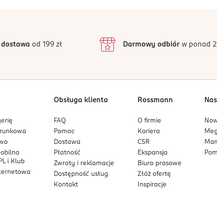
 dostawa
od 199 zł
Darmowy odbiór
w ponad 2
Obsługa klienta
Rossmann
Nas
erię
FAQ
O firmie
No
arunkowa
Pomoc
Kariera
Me
owo
Dostawa
CSR
Mam
mobilna
Płatność
Ekspansja
Pom
L i Klub
Zwroty i reklamacje
Biuro prasowe
nternetowa
Dostępność usług
Złóż ofertę
Kontakt
Inspiracje