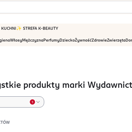
 W KUCHNI
✨ STREFA K-BEAUTY
igiena
Włosy
Mężczyzna
Perfumy
Dziecko
Żywność
Zdrowie
Zwierzęta
Dom
stkie produkty marki Wydawnic
1
KTÓW