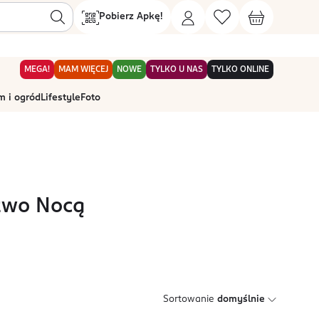
Pobierz Apkę!
MEGA!
MAM WIĘCEJ
NOWE
TYLKO U NAS
TYLKO ONLINE
 i ogród
Lifestyle
Foto
two Nocą
Sortowanie
domyślnie