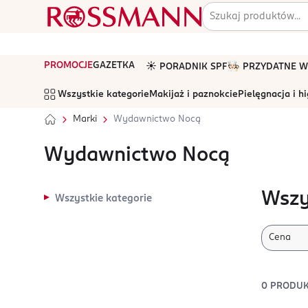
PROMOCJE
GAZETKA
☀️ PORADNIK SPF
🧑🏻‍🍳 PRZYDATNE
Wszystkie kategorie
Makijaż i paznokcie
Pielęgnacja i h
Marki
Wydawnictwo Nocą
Wydawnictwo Nocą
Wszy
Wszystkie kategorie
Cena
0
PRODU