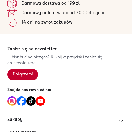
Zaznaczone linie pomagają precyzyjnie określić
Darmowa dostawa
od 199 zł
5 907549 231023
Wszystkie opinie są zweryfikowane zakupem.
długość stylizacji, co ułatwia pracę zarówno
Darmowy odbiór
w ponad 2000 drogerii
profesjonalistom, jak i osobom początkującym.
Jak działają opinie?
14 dni na zwrot zakupów
5
0
%
W zestawie znajduje się 36 sztuk owalnych form w
4
0
%
różnych rozmiarach - dla idealnego dopasowania do
3
0
%
każdej płytki.
2
0
%
Zapisz się na newsletter!
1
0
%
Lubisz być na bieżąco? Kliknij w przycisk i zapisz się
do newslettera.
Dołączam!
Sortowanie wg
data: od najnowszej
Znajdź nas również na:
Zakupy