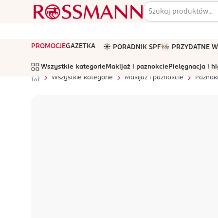
PROMOCJE
GAZETKA
☀️ PORADNIK SPF
🧑🏻‍🍳 PRZYDATNE
Wszystkie kategorie
Makijaż i paznokcie
Pielęgnacja i h
Wszystkie kategorie
Makijaż i paznokcie
Paznok