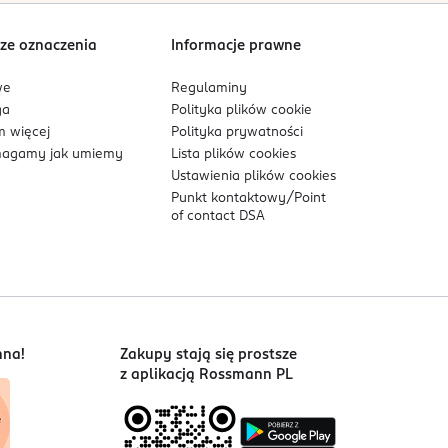
Sortowanie wg
data: od najnowszej
ze oznaczenia
Informacje prawne
we
Regulaminy
ga
Polityka plików
cookie
 więcej
Polityka prywatności
agamy jak umiemy
Lista plików
cookies
Ustawienia plików
cookies
Punkt kontaktowy/
Point
of contact DSA
nna!
Zakupy stają się prostsze
z aplikacją Rossmann PL