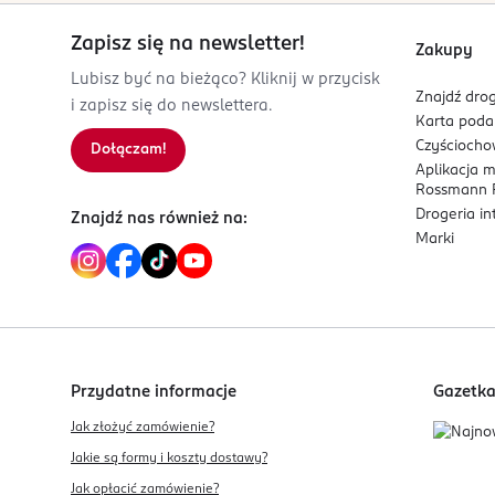
m.krawczyk@misteromilano.pl
507987013
Zapisz się na newsletter!
Zakupy
PL-Polska
Lubisz być na bieżąco? Kliknij w przycisk
Znajdź drog
i zapisz się do newslettera.
Kod EAN
Karta pod
5 907549 230491
Czyścioch
Dołączam!
Aplikacja 
Rossmann P
Drogeria i
Znajdź nas również na:
Marki
Przydatne informacje
Gazetk
Jak złożyć zamówienie?
Jakie są formy i koszty dostawy?
Jak opłacić zamówienie?