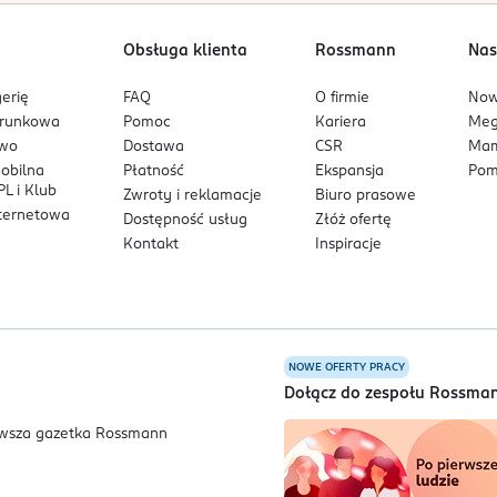
Obsługa klienta
Rossmann
Nas
erię
FAQ
O firmie
No
arunkowa
Pomoc
Kariera
Me
owo
Dostawa
CSR
Mam
mobilna
Płatność
Ekspansja
Pom
L i Klub
Zwroty i reklamacje
Biuro prasowe
nternetowa
Dostępność usług
Złóż ofertę
Kontakt
Inspiracje
NOWE OFERTY PRACY
a
Dołącz do zespołu Rossma