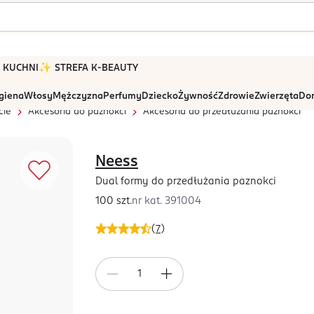
 W KUCHNI
✨ STREFA K-BEAUTY
igiena
Włosy
Mężczyzna
Perfumy
Dziecko
Żywność
Zdrowie
Zwierzęta
Dom
cie
Akcesoria do paznokci
Akcesoria do przedłużania paznokci
Neess
Dual formy do przedłużania paznokci
100 szt.
nr kat.
391004
(
7
)