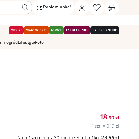
Pobierz Apkę!
MEGA!
MAM WIĘCEJ
NOWE
TYLKO U NAS
TYLKO ONLINE
 i ogród
Lifestyle
Foto
18
,99
zł
1 szt. = 0,19 zł
23
Najniższa cena z 30 dni
przed obniżką:
,99
zł