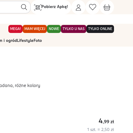
Pobierz Apkę!
MEGA!
MAM WIĘCEJ
NOWE
TYLKO U NAS
TYLKO ONLINE
 i ogród
Lifestyle
Foto
ładana, różne kolory
4
,99
zł
1 szt. = 2,50 zł