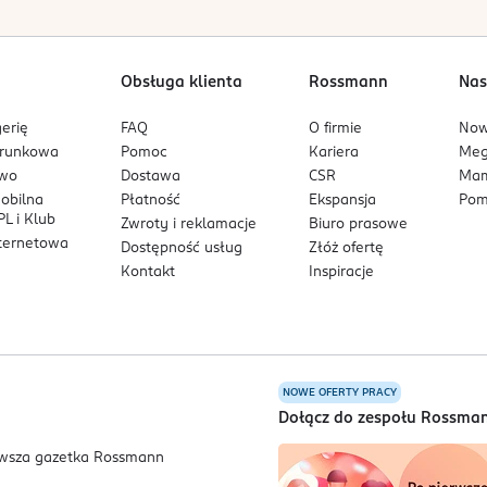
Obsługa klienta
Rossmann
Nas
erię
FAQ
O firmie
No
arunkowa
Pomoc
Kariera
Me
owo
Dostawa
CSR
Mam
mobilna
Płatność
Ekspansja
Pom
L i Klub
Zwroty i reklamacje
Biuro prasowe
nternetowa
Dostępność usług
Złóż ofertę
Kontakt
Inspiracje
NOWE OFERTY PRACY
a
Dołącz do zespołu Rossma