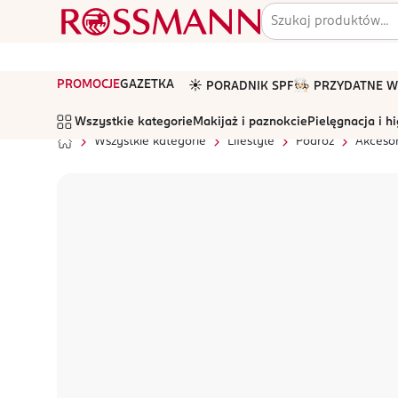
PROMOCJE
GAZETKA
☀️ PORADNIK SPF
🧑🏻‍🍳 PRZYDATNE
Wszystkie kategorie
Makijaż i paznokcie
Pielęgnacja i h
Wszystkie kategorie
Lifestyle
Podróż
Akceso