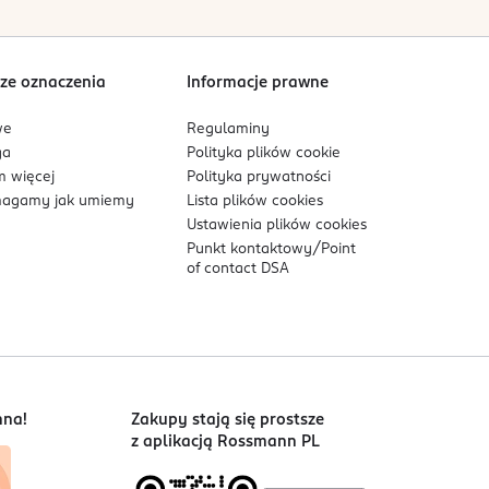
Sortowanie wg
data: od najnowszej
ze oznaczenia
Informacje prawne
we
Regulaminy
ga
Polityka plików
cookie
 więcej
Polityka prywatności
agamy jak umiemy
Lista plików
cookies
Ustawienia plików
cookies
Punkt kontaktowy/
Point
of contact DSA
nna!
Zakupy stają się prostsze
z aplikacją Rossmann PL