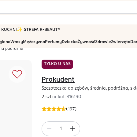
 W KUCHNI
✨ STREFA K-BEAUTY
igiena
Włosy
Mężczyzna
Perfumy
Dziecko
Żywność
Zdrowie
Zwierzęta
Dom
ria podróżne
TYLKO U NAS
Prokudent
Szczoteczka do zębów, średnia, podróżna, sk
2 szt.
nr kat.
316190
(
197
)