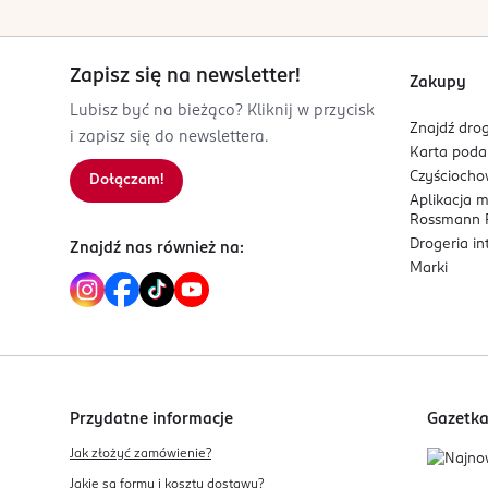
Kod EAN
4 047196 066973
Zapisz się na newsletter!
Zakupy
Lubisz być na bieżąco? Kliknij w przycisk
Znajdź drog
i zapisz się do newslettera.
Karta pod
Czyścioch
Dołączam!
Aplikacja 
Rossmann P
Drogeria i
Znajdź nas również na:
Marki
Przydatne informacje
Gazetk
Jak złożyć zamówienie?
Jakie są formy i koszty dostawy?