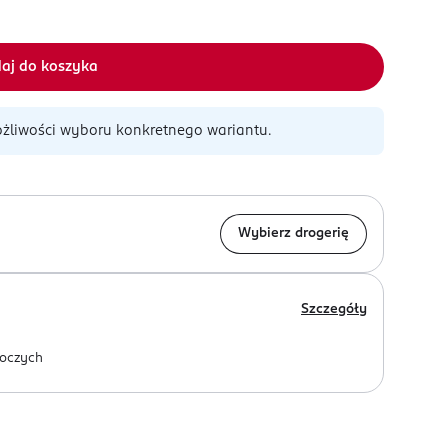
aj do koszyka
żliwości wyboru konkretnego wariantu.
Wybierz drogerię
Szczegóły
oczych