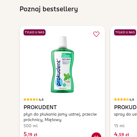
Poznaj bestsellery
TYLKO U NAS
TYLKO U NAS
4,8
4,8
PROKUDENT
PROKUD
płyn do płukania jamy ustnej, przeciw
spray do us
próchnicy, Miętowy
500 ml
15 ml
5
4
,
19 zł
,
59 zł