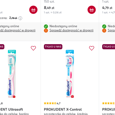
150 szt.
1 szt.
8
4
,
49 zł
,
79 zł
 zł
1 szt. = 0,06 zł
1 szt. = 4,7
 cena:
7
,79
zł
stępny online
Niedostępny online
Nied
dź dostępność w drogerii
Sprawdź dostępność w drogerii
Spra
NAS
TYLKO U NAS
TYLKO U
,8
4,7
DENT
Ultrasoft
PROKUDENT
X-Control
PROKU
ka do zębów, bardzo
szczoteczka do zębów, średnia,
szczotec