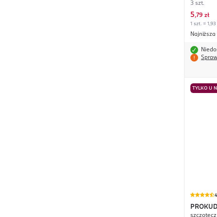
3 szt.
5
,
79 zł
1 szt. = 1,93
Najniższa
Niedo
Spraw
TYLKO U 
4
PROKU
szczotecz