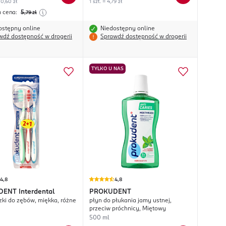
0,60 zł
1 szt. = 4,79 zł
a cena:
5
,79
zł
ostępny online
Niedostępny online
wdź dostępność w drogerii
Sprawdź dostępność w drogerii
TYLKO U NAS
4,8
4,8
DENT
Interdental
PROKUDENT
zki do zębów, miękka, różne
płyn do płukania jamy ustnej,
przeciw próchnicy, Miętowy
500 ml