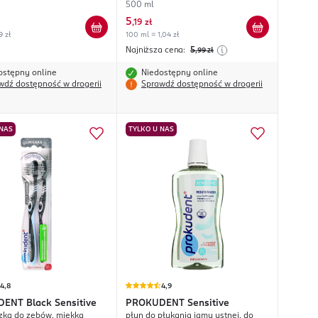
500 ml
5
,
19 zł
9 zł
100 ml = 1,04 zł
Najniższa cena:
5
,99
zł
ostępny online
Niedostępny online
wdź dostępność w drogerii
Sprawdź dostępność w drogerii
 NAS
TYLKO U NAS
4,8
4,9
DENT
Black Sensitive
PROKUDENT
Sensitive
zka do zębów, miękka
płyn do płukania jamy ustnej, do