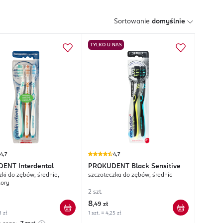
Sortowanie
domyślnie
TYLKO U NAS
4,7
4,7
DENT
Interdental
PROKUDENT
Black Sensitive
zki do zębów, średnie,
szczoteczka do zębów, średnia
lory
2 szt.
8
,
49 zł
3 zł
1 szt. = 4,25 zł