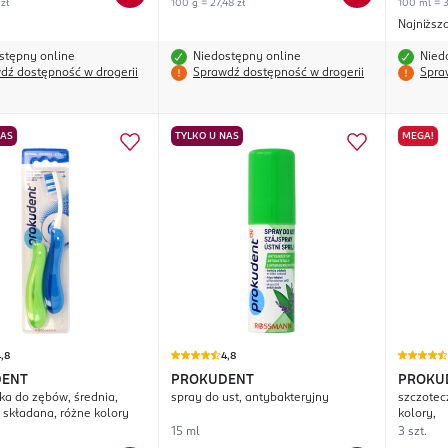
 zł
100 g = 27,48 zł
100 ml = 3
Najniższ
stępny online
Niedostępny online
Nied
dź dostępność w drogerii
Sprawdź dostępność w drogerii
Spra
NAS
TYLKO U NAS
MEGA!
,8
4,8
DENT
PROKUDENT
PROKU
ka do zębów, średnia,
spray do ust, antybakteryjny
szczotec
 składana, różne kolory
kolory,
15 ml
3 szt.