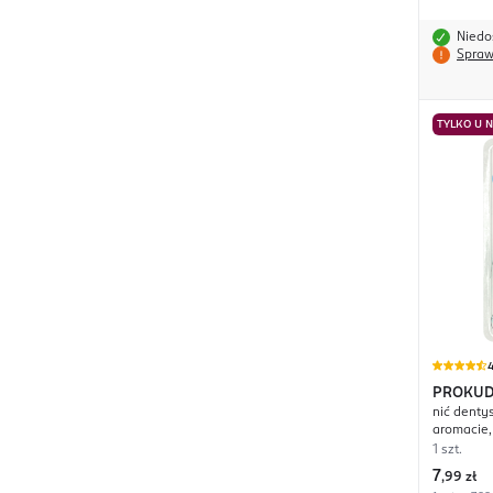
Niedo
Spraw
TYLKO U 
4
PROKU
nić denty
aromacie,
1 szt.
7
,
99 zł