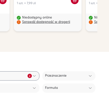
1 szt. = 7,99 zł
1 szt. = 4,25 zł
Niedostępny online
Niedostę
Sprawdź dostępność w drogerii
Sprawdź 
Przeznaczenie
2
Formuła