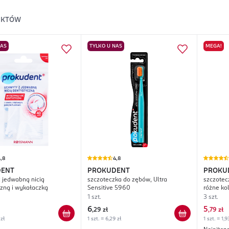
UKTÓW
NAS
TYLKO U NAS
MEGA!
,8
4,8
DENT
PROKUDENT
PROKU
 jedwabną nicią
szczoteczka do zębów, Ultra
szczotec
zną i wykałaczką
Sensitive 5960
różne ko
1 szt.
3 szt.
6
5
,
29 zł
,
79 zł
 zł
1 szt. = 6,29 zł
1 szt. = 1,9