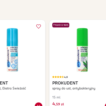
TYLKO U NAS
4,8
ENT
PROKUDENT
t, Ekstra Świeżość
spray do ust, antybakteryjny
15 ml
4
,
59 zł