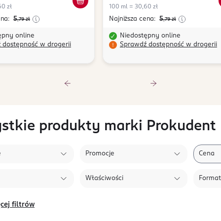
60 zł
100 ml = 30,60 zł
ena:
5
Najniższa cena:
5
,79
zł
,79
zł
ępny online
Niedostępny online
 dostępność w drogerii
Sprawdź dostępność w drogerii
stkie produkty marki Prokudent
e
Promocje
Cena
Właściwości
Format
cej filtrów