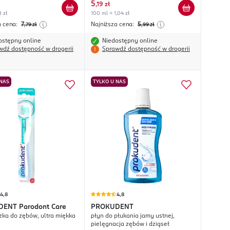
5
,
19 zł
3 zł
100 ml = 1,04 zł
a cena:
7
Najniższa cena:
5
,79
zł
,99
zł
ostępny online
Niedostępny online
wdź dostępność w drogerii
Sprawdź dostępność w drogerii
 NAS
TYLKO U NAS
4,8
4,8
DENT
Parodont Care
PROKUDENT
zka do zębów, ultra miękka
płyn do płukania jamy ustnej,
pielęgnacja zębów i dziąseł