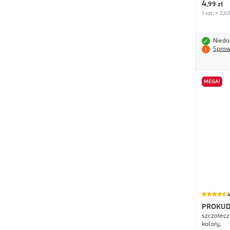
4
,
99 zł
1 szt. = 2,50
Niedo
Spraw
MEGA!
4
PROKU
szczotecz
kolory,