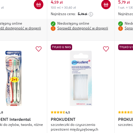
4
5
,
59 zł
,
79 zł
 zł
100 ml = 30,60 zł
1 szt. = 1,9
Najniższa cena:
5
Najniższ
,79
zł
stępny online
Niedostępny online
Nied
dź dostępność w drogerii
Sprawdź dostępność w drogerii
Spra
TYLKO U NAS
TYLKO U
,8
4,5
DENT
Interdental
PROKUDENT
PROKU
ki do zębów, twarda, różne
szczoteczki do czyszczenia
szczotec
przestrzeni międzyzębowych