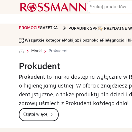
PROMOCJE
GAZETKA
☀️ PORADNIK SPF
🧑🏻‍🍳 PRZYDATNE
Wszystkie kategorie
Makijaż i paznokcie
Pielęgnacja i h
Marki
Prokudent
Prokudent
Prokudent
to marka dostępna wyłącznie w 
o higienę jamy ustnej. W ofercie znajdziesz pa
dentystyczne, a także produkty dla dzieci i d
zdrowy uśmiech z Prokudent każdego dnia!
Czytaj więcej