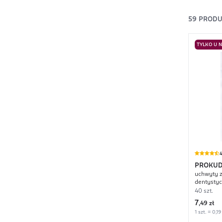
59
PROD
TYLKO U 
4
PROKU
uchwyty z
dentystyc
40 szt.
7
,
49 zł
1 szt. = 0,19