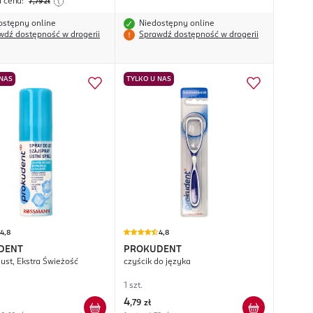
a cena:
7
,79
zł
ostępny online
Niedostępny online
wdź dostępność w drogerii
Sprawdź dostępność w drogerii
 NAS
TYLKO U NAS
4,8
4,8
DENT
PROKUDENT
 ust, Ekstra Świeżość
czyścik do języka
1 szt.
4
,
79 zł