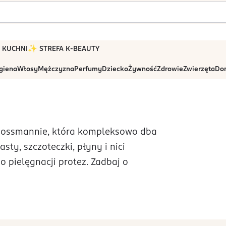
 W KUCHNI
✨ STREFA K-BEAUTY
igiena
Włosy
Mężczyzna
Perfumy
Dziecko
Żywność
Zdrowie
Zwierzęta
Dom
Rossmannie, która kompleksowo dba
sty, szczoteczki, płyny i nici
o pielęgnacji protez. Zadbaj o