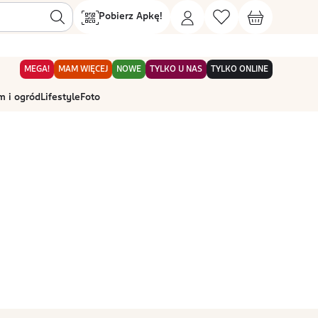
Pobierz Apkę!
MEGA!
MAM WIĘCEJ
NOWE
TYLKO U NAS
TYLKO ONLINE
 i ogród
Lifestyle
Foto