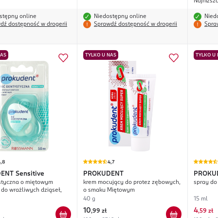
Najniższ
stępny online
Niedostępny online
Nied
dź dostępność w drogerii
Sprawdź dostępność w drogerii
Spra
NAS
TYLKO U NAS
TYLKO U
,8
4,7
DENT
Sensitive
PROKUDENT
PROKU
styczna o miętowym
krem mocujący do protez zębowych,
spray do
 do wrażliwych dziąseł,
o smaku Miętowym
40 g
15 ml
10
4
,
99 zł
,
59 zł