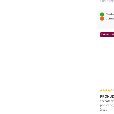
1 szt. = 7,99
Niedo
Spraw
TYLKO U 
4
PROKU
szczotecz
podróżna,
2 szt.