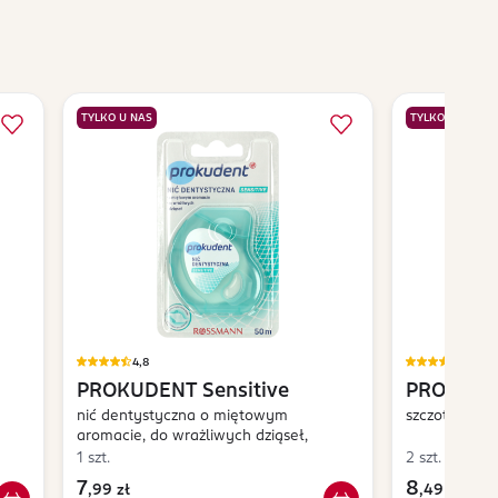
TYLKO U NAS
TYLKO U NAS
4,8
4,8
PROKUDENT
Sensitive
PROKUD
nić dentystyczna o miętowym
szczoteczka 
aromacie, do wrażliwych dziąseł,
1 szt.
2 szt.
7
8
,
99 zł
,
49 zł