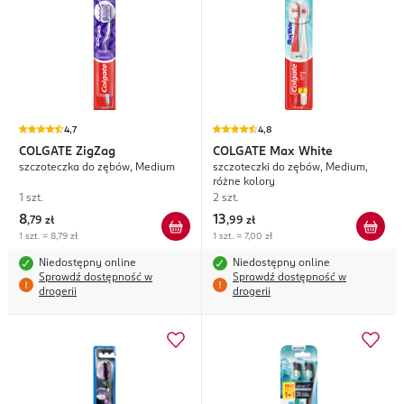
4,7
4,8
COLGATE
ZigZag
COLGATE
Max White
szczoteczka do zębów, Medium
szczoteczki do zębów, Medium,
różne kolory
1 szt.
2 szt.
8
13
,
79 zł
,
99 zł
1 szt. = 8,79 zł
1 szt. = 7,00 zł
Niedostępny online
Niedostępny online
Sprawdź dostępność w
Sprawdź dostępność w
drogerii
drogerii