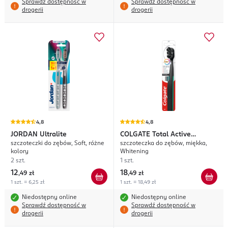
Sprawdź dostępność w
Sprawdź dostępność w
drogerii
drogerii
4,8
4,8
JORDAN
Ultralite
COLGATE
Total Active
szczoteczki do zębów, Soft, różne
szczoteczka do zębów, miękka,
Prevention
kolory
Whitening
2 szt.
1 szt.
12
18
,
49 zł
,
49 zł
1 szt. = 6,25 zł
1 szt. = 18,49 zł
Niedostępny online
Niedostępny online
Sprawdź dostępność w
Sprawdź dostępność w
drogerii
drogerii