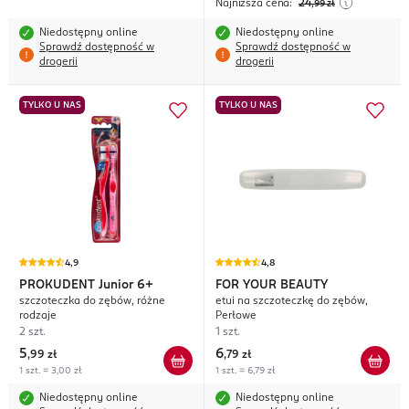
Najniższa cena:
24
,99
zł
Niedostępny online
Niedostępny online
Sprawdź dostępność w
Sprawdź dostępność w
drogerii
drogerii
TYLKO U NAS
TYLKO U NAS
4,9
4,8
PROKUDENT
Junior 6+
FOR YOUR BEAUTY
szczoteczka do zębów, różne
etui na szczoteczkę do zębów,
rodzaje
Perłowe
2 szt.
1 szt.
5
6
,
99 zł
,
79 zł
1 szt. = 3,00 zł
1 szt. = 6,79 zł
Niedostępny online
Niedostępny online