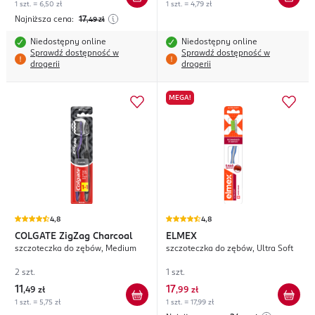
1 szt. = 6,50 zł
1 szt. = 4,79 zł
Najniższa cena:
17
,49
zł
Niedostępny online
Niedostępny online
Sprawdź dostępność w
Sprawdź dostępność w
drogerii
drogerii
MEGA!
4,8
4,8
COLGATE
ZigZag Charcoal
ELMEX
szczoteczka do zębów, Medium
szczoteczka do zębów, Ultra Soft
2 szt.
1 szt.
11
17
,
49 zł
,
99 zł
1 szt. = 5,75 zł
1 szt. = 17,99 zł