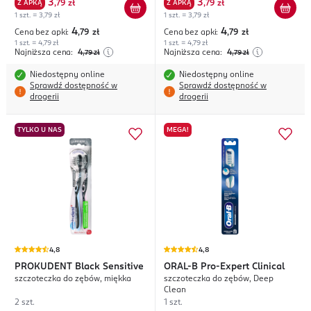
3
3
Z APKĄ
,
79 zł
Z APKĄ
,
79 zł
1 szt. = 3,79 zł
1 szt. = 3,79 zł
4
4
Cena bez apki:
,79
zł
Cena bez apki:
,79
zł
1 szt. = 4,79 zł
1 szt. = 4,79 zł
Najniższa cena:
4
Najniższa cena:
4
,79
zł
,79
zł
Niedostępny online
Niedostępny online
Sprawdź dostępność w
Sprawdź dostępność w
drogerii
drogerii
TYLKO U NAS
MEGA!
4,8
4,8
PROKUDENT
Black Sensitive
ORAL-B
Pro-Expert Clinical
szczoteczka do zębów, miękka
szczoteczka do zębów, Deep
Clean
2 szt.
1 szt.