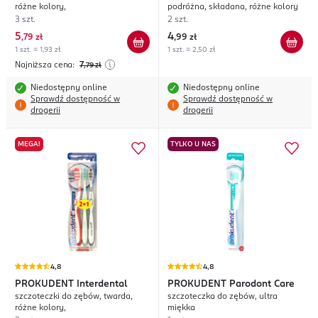
różne kolory,
podróżna, składana, różne kolory
3 szt.
2 szt.
5
4
,
79 zł
,
99 zł
1 szt. = 1,93 zł
1 szt. = 2,50 zł
Najniższa cena:
7
,79
zł
Niedostępny online
Niedostępny online
Sprawdź dostępność w
Sprawdź dostępność w
drogerii
drogerii
MEGA!
TYLKO U NAS
4,8
4,8
PROKUDENT
Interdental
PROKUDENT
Parodont Care
szczoteczki do zębów, twarda,
szczoteczka do zębów, ultra
różne kolory,
miękka