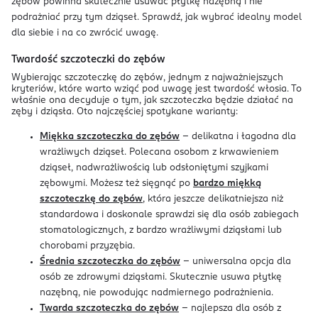
zębów powinna skutecznie usuwać płytkę nazębną i nie
podrażniać przy tym dziąseł. Sprawdź, jak wybrać idealny model
dla siebie i na co zwrócić uwagę.
Twardość szczoteczki do zębów
Wybierając szczoteczkę do zębów, jednym z najważniejszych
kryteriów, które warto wziąć pod uwagę jest twardość włosia. To
właśnie ona decyduje o tym, jak szczoteczka będzie działać na
zęby i dziąsła. Oto najczęściej spotykane warianty:
Miękka szczoteczka do zębów
– delikatna i łagodna dla
wrażliwych dziąseł. Polecana osobom z krwawieniem
dziąseł, nadwrażliwością lub odsłoniętymi szyjkami
zębowymi. Możesz też sięgnąć po
bardzo miękką
szczoteczkę do zębów
, która jeszcze delikatniejsza niż
standardowa i doskonale sprawdzi się dla osób zabiegach
stomatologicznych, z bardzo wrażliwymi dziąsłami lub
chorobami przyzębia.
Średnia szczoteczka do zębów
– uniwersalna opcja dla
osób ze zdrowymi dziąsłami. Skutecznie usuwa płytkę
nazębną, nie powodując nadmiernego podrażnienia.
Twarda szczoteczka do zębów
– najlepsza dla osób z