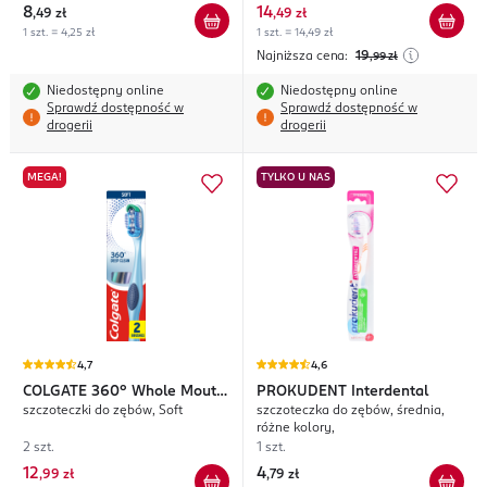
8
14
,
49 zł
,
49 zł
1 szt. = 4,25 zł
1 szt. = 14,49 zł
Najniższa cena:
19
,99
zł
Niedostępny online
Niedostępny online
Sprawdź dostępność w
Sprawdź dostępność w
drogerii
drogerii
MEGA!
TYLKO U NAS
4,7
4,6
COLGATE
360° Whole Mouth
PROKUDENT
Interdental
szczoteczki do zębów, Soft
szczoteczka do zębów, średnia,
Clean
różne kolory,
2 szt.
1 szt.
12
4
,
99 zł
,
79 zł