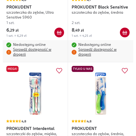
4,8
4,7
PROKUDENT
PROKUDENT
Black Sensitive
szczoteczka do zębów, Ultra
szczoteczka do zębów, średnia
Sensitive 5960
1 szt.
2 szt.
6
8
,
29 zł
,
49 zł
1 szt. = 6,29 zł
1 szt. = 4,25 zł
Niedostępny online
Niedostępny online
Sprawdź dostępność w
Sprawdź dostępność w
drogerii
drogerii
MEGA!
TYLKO U NAS
4,8
4,8
PROKUDENT
Interdental
PROKUDENT
szczoteczki do zębów, miękka,
szczoteczka do zębów, średnia,