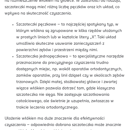
na rozmieszczenie włókien na główce. W zależności od rodzaju,
szczoteczki mogą mieć różną liczbę pęczków oraz ich układ, co
wpływa na skuteczność czyszczenia.
Szczoteczki pęczkowe – to najczęściej spotykany typ, w
którym włókna są zgrupowane w kilka rzędów ułożonych
w prostych liniach lub w kształcie litery „X”. Taki układ
umożliwia skuteczne usuwanie zanieczyszczeń z
powierzchni zębów i przestrzeni między nimi.
Szczoteczka jednopęczkowa – to specjalistyczne narzędzie
przeznaczone do precyzyjnego czyszczenia trudno
dostępnych miejsc, np. wokół aparatów ortodontycznych,
zamków aparatów, przy linii dziąseł czy w okolicach zębów
trzonowych. Dzięki małej, stożkowatej główce i zwartej
wiązce włókien pozwala dotrzeć tam, gdzie klasyczna
szczoteczka nie sięga. Nie zastępuje szczotkowania
całościowego, ale świetnie je uzupełnia, zwłaszcza w
trakcie leczenia ortodontycznego.
Ułożenie włókien ma duże znaczenie dla efektywności
czyszczenia – odpowiednio dobrana szczoteczka może znacznie