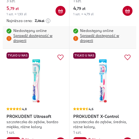
3 szt.
1 szt.
5
4
,
79 zł
,
79 zł
1 szt. = 1,93 zł
1 szt. = 4,79 zł
Najniższa cena:
7
,79
zł
Niedostępny online
Niedostępny online
Sprawdź dostępność w
Sprawdź dostępność w
drogerii
drogerii
TYLKO U NAS
TYLKO U NAS
4,8
4,6
PROKUDENT
Ultrasoft
PROKUDENT
X-Control
szczoteczka do zębów, bardzo
szczoteczka do zębów, średnia,
miękka, różne kolory
różne kolory,
1 szt.
1 szt.