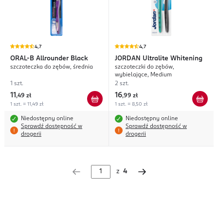
4,7
4,7
ORAL-B
Allrounder Black
JORDAN
Ultralite Whitening
szczoteczka do zębów, średnia
szczoteczki do zębów,
wybielające, Medium
1 szt.
2 szt.
11
16
,
49 zł
,
99 zł
1 szt. = 11,49 zł
1 szt. = 8,50 zł
Niedostępny online
Niedostępny online
Sprawdź dostępność w
Sprawdź dostępność w
drogerii
drogerii
z
4