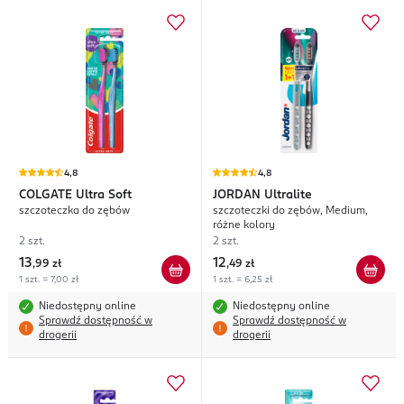
4,8
4,8
COLGATE
Ultra Soft
JORDAN
Ultralite
szczoteczka do zębów
szczoteczki do zębów, Medium,
różne kolory
2 szt.
2 szt.
13
12
,
99 zł
,
49 zł
1 szt. = 7,00 zł
1 szt. = 6,25 zł
Niedostępny online
Niedostępny online
Sprawdź dostępność w
Sprawdź dostępność w
drogerii
drogerii