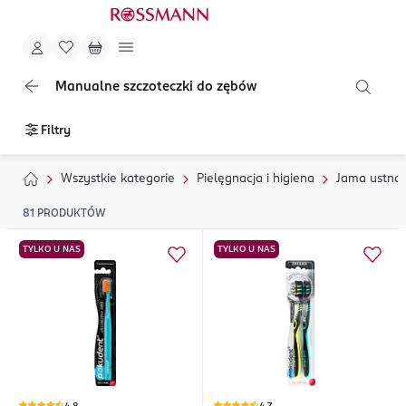
Manualne szczoteczki do zębów
Filtry
Wszystkie kategorie
Pielęgnacja i higiena
Jama ustna
81
PRODUKTÓW
TYLKO U NAS
TYLKO U NAS