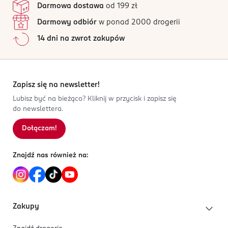
zębów.
Darmowa dostawa
od 199 zł
Pb. 423 Skoyen 423
Wszystkie opinie są zweryfikowane zakupem.
0213
Darmowy odbiór
w ponad 2000 drogerii
Atrakcyjny, wytrzymały i minimalistyczny, design
Jak działają opinie?
Oslo
inspirowany sprzętem sportowym.
14 dni na zwrot zakupów
info@orkla.no
5
0
%
Jordan Ultralite SOFT to nowa miękka szczoteczka do
4722062788
4
0
%
zębów, charakteryzująca się nowoczesnym designem,
NO-Norwegia
3
0
%
skierowana do szerokiej grupy konsumentów. Posiada
2
0
%
Zapisz się na newsletter!
Kod EAN
włosie o różnej długości oraz kącie nachylenia dla
1
0
%
Lubisz być na bieżąco? Kliknij w przycisk i zapisz się
7 046110 054482
skutecznego oraz precyzyjnego czyszczenia zębów.
do newslettera.
Dołączam!
Sortowanie wg
data: od najnowszej
Znajdź nas również na:
Zakupy