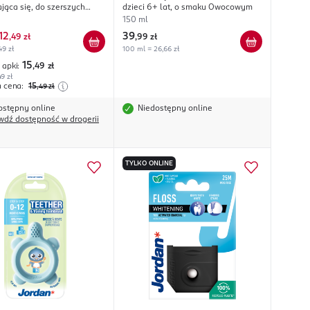
ająca się, do szerszych
dzieci 6+ lat, o smaku Owocowym
eni, o smaku Miętowym, dł.
150 ml
12
39
,
49 zł
,
99 zł
49 zł
100 ml = 26,66 zł
15
 apki:
,49
zł
49 zł
a cena:
15
,49
zł
ostępny online
Niedostępny online
wdź dostępność w drogerii
TYLKO ONLINE