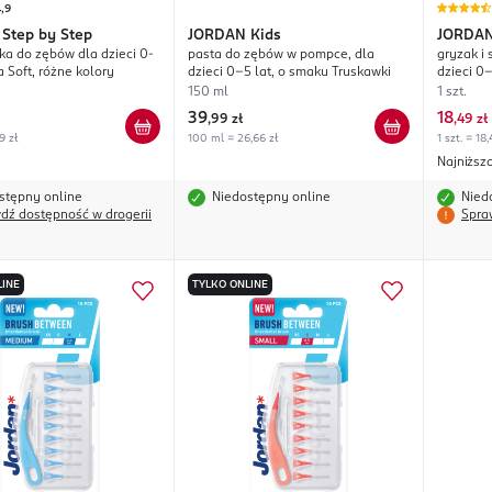
,9
Step by Step
JORDAN
Kids
JORDA
ka do zębów dla dzieci 0-
pasta do zębów w pompce, dla
gryzak i
ra Soft, różne kolory
dzieci 0-5 lat, o smaku Truskawki
dzieci 0
150 ml
1 szt.
39
18
,
99 zł
,
49 zł
9 zł
100 ml = 26,66 zł
1 szt. = 18,
Najniższ
stępny online
Niedostępny online
Nied
dź dostępność w drogerii
Spra
LINE
TYLKO ONLINE