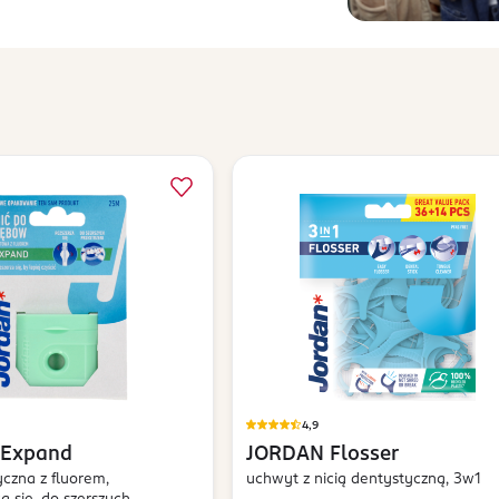
4,9
Expand
JORDAN
Flosser
yczna z fluorem,
uchwyt z nicią dentystyczną, 3w1