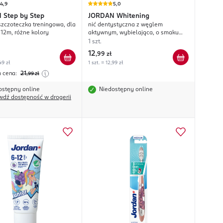
4,9
5,0
N
Step by Step
JORDAN
Whitening
 szczoteczka treningowa, dla
nić dentystyczna z węglem
-12m, różne kolory
aktywnym, wybielająca, o smaku
Miętowym, dł. 25m
1 szt.
12
,
99 zł
49 zł
1 szt. = 12,99 zł
a cena:
21
,99
zł
ostępny online
Niedostępny online
wdź dostępność w drogerii