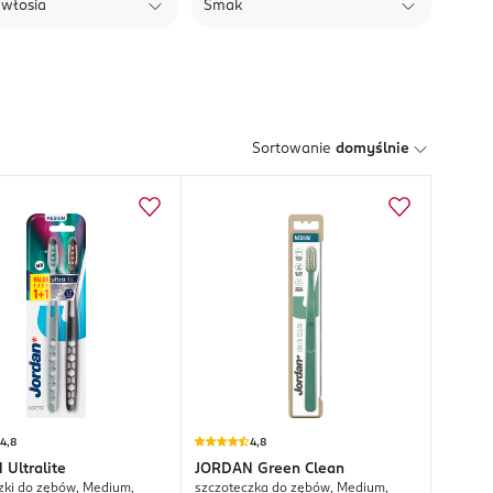
 włosia
Smak
Sortowanie
domyślnie
4,8
4,8
N
Ultralite
JORDAN
Green Clean
zki do zębów, Medium,
szczoteczka do zębów, Medium,