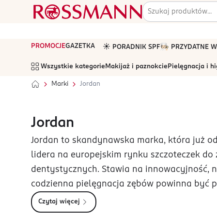
PROMOCJE
GAZETKA
☀️ PORADNIK SPF
🧑🏻‍🍳 PRZYDATNE
Wszystkie kategorie
Makijaż i paznokcie
Pielęgnacja i h
Marki
Jordan
Jordan
Jordan to skandynawska marka, która już od
lidera na europejskim rynku szczoteczek do 
dentystycznych. Stawia na innowacyjność, n
codzienna pielęgnacja zębów powinna być p
Czytaj więcej