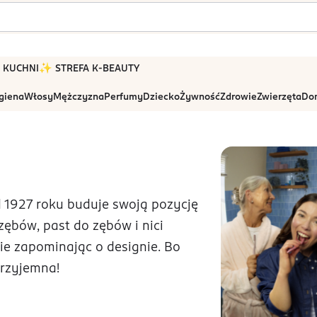
 W KUCHNI
✨ STREFA K-BEAUTY
igiena
Włosy
Mężczyzna
Perfumy
Dziecko
Żywność
Zdrowie
Zwierzęta
Dom
 1927 roku buduje swoją pozycję
zębów, past do zębów i nici
ie zapominając o designie. Bo
rzyjemna!