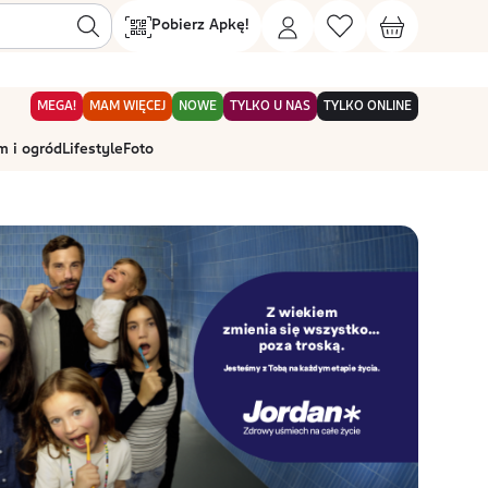
Pobierz Apkę!
MEGA!
MAM WIĘCEJ
NOWE
TYLKO U NAS
TYLKO ONLINE
 i ogród
Lifestyle
Foto