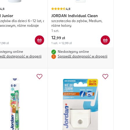
4,8
4,8
N
Junior
JORDAN
Individual Clean
zębów dla dzieci 6-12 lat, o
szczoteczka do zębów, Medium,
wocowym, różne rodzaje
różne kolory
1 szt.
12
,
99 zł
1,98 zł
1 szt. = 12,99 zł
ostępny online
Niedostępny online
wdź dostępność w drogerii
Sprawdź dostępność w drogerii