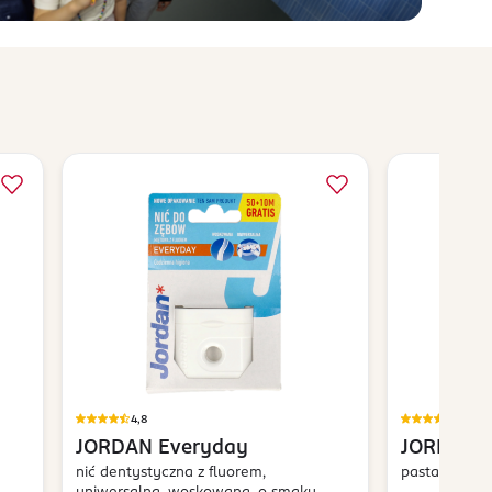
4,8
4,9
JORDAN
Everyday
JORDAN
nić dentystyczna z fluorem,
pasta do zęb