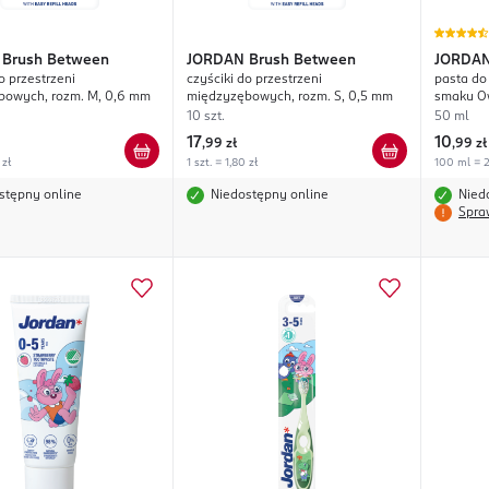
Brush Between
JORDAN
Brush Between
JORDA
o przestrzeni
czyściki do przestrzeni
pasta do 
bowych, rozm. M, 0,6 mm
międzyzębowych, rozm. S, 0,5 mm
smaku O
10 szt.
50 ml
17
10
,
99 zł
,
99 zł
 zł
1 szt. = 1,80 zł
100 ml = 2
stępny online
Niedostępny online
Nied
Spra