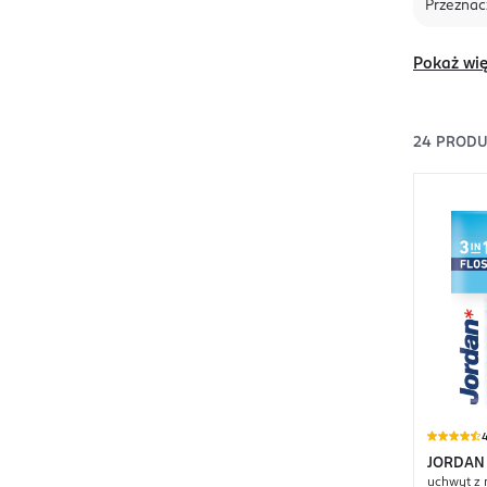
Przeznac
Pokaż wię
24
PRODU
4
JORDAN
uchwyt z 