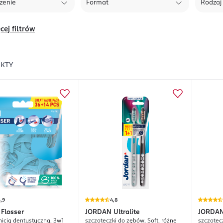
zenie
Format
Rodzaj
cej filtrów
KTY
,9
4,8
Flosser
JORDAN
Ultralite
JORDA
nicią dentystyczną, 3w1
szczoteczki do zębów, Soft, różne
szczotec