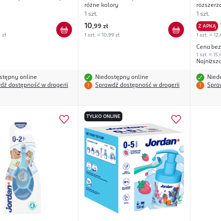
różne kolory
rozszerz
przestrz
1 szt.
1 szt.
25m
10
,
99 zł
Z APKĄ
 zł
1 szt. = 10,99 zł
1 szt. = 12,
Cena bez
1 szt. = 15,
Najniższ
stępny online
Niedostępny online
Nied
dź dostępność w drogerii
Sprawdź dostępność w drogerii
Spra
TYLKO ONLINE