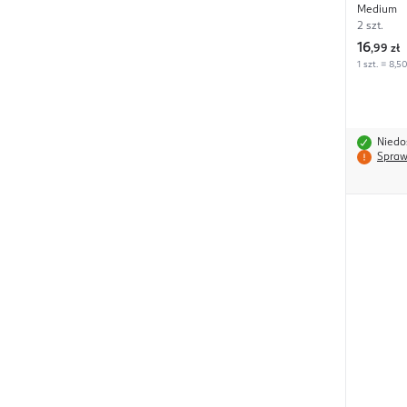
Medium
2 szt.
16
,
99 zł
1 szt. = 8,50
Niedo
Spraw