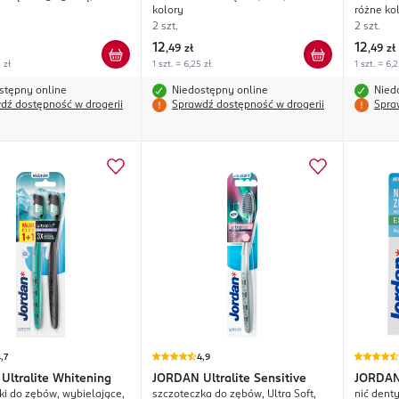
kolory
różne ko
2 szt.
2 szt.
12
12
,
49 zł
,
49 zł
 zł
1 szt. = 6,25 zł
1 szt. = 6,2
stępny online
Niedostępny online
Nied
dź dostępność w drogerii
Sprawdź dostępność w drogerii
Spra
,7
4,9
Ultralite Whitening
JORDAN
Ultralite Sensitive
JORDA
ki do zębów, wybielające,
szczoteczka do zębów, Ultra Soft,
nić dent