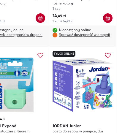
lory
różne kolory
1 szt.
14
,
49 zł
5 zł
1 szt. = 14,49 zł
ostępny online
Niedostępny online
wdź dostępność w drogerii
Sprawdź dostępność w drogerii
TYLKO ONLINE
4,8
N
Expand
JORDAN
Junior
ystyczna z fluorem,
pasta do zębów w pompce, dla