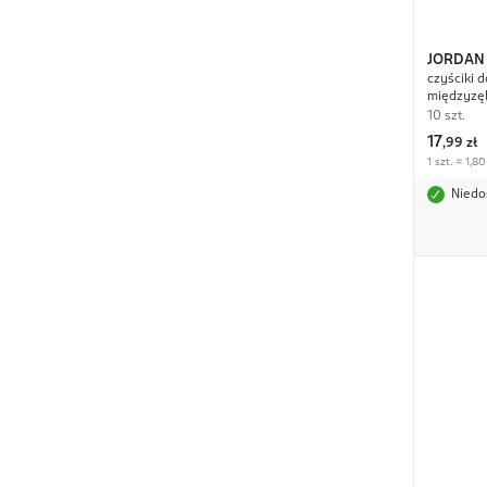
JORDAN
czyściki d
międzyzę
10 szt.
17
,
99 zł
1 szt. = 1,80
Niedo