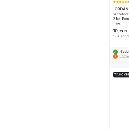
4
JORDAN
szczotecz
2 lat, Ext
1 szt.
10
,
99 zł
1 szt. = 10,9
Niedo
Spraw
TYLKO ON