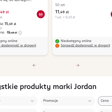
a się, do szerszych
, o smaku Miętowym, dł. 25m
50 szt.
11
,
49 zł
,
49 zł
zł
1 szt. = 0,23 zł
15
ki:
,49
zł
zł
ena:
15
,49
zł
ępny online
Niedostępny online
 dostępność w drogerii
Sprawdź dostępność w drogerii
stkie produkty marki Jordan
e
Promocje
Cena