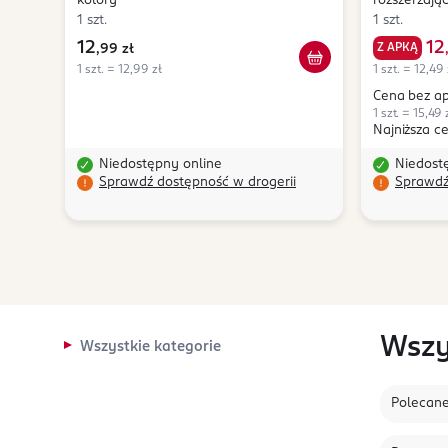
kolory
rozszerzając
przestrzeni
1 szt.
1 szt.
12
12
Z APKĄ
,
99 zł
1 szt. = 12,99 zł
1 szt. = 12,49 
Cena bez ap
1 szt. = 15,49 
Najniższa c
Niedostępny online
Niedost
Sprawdź dostępność w drogerii
Sprawdź
Wszy
Wszystkie kategorie
Polecan