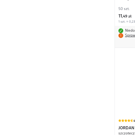
50 szt.
11
,
49 zł
1 szt. = 0,23
Niedo
Spraw
4
JORDAN
szczotecz