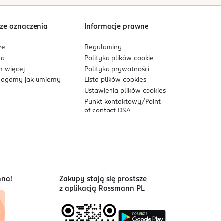
Sortowanie wg
data: od najnowszej
ze oznaczenia
Informacje prawne
we
Regulaminy
ga
Polityka plików
cookie
 więcej
Polityka prywatności
agamy jak umiemy
Lista plików
cookies
Ustawienia plików
cookies
Punkt kontaktowy/
Point
of contact DSA
nna!
Zakupy stają się prostsze
z aplikacją Rossmann PL