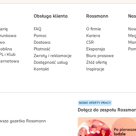
Obsługa klienta
Rossmann
Nas
erię
FAQ
O firmie
No
arunkowa
Pomoc
Kariera
Me
owo
Dostawa
CSR
Mam
mobilna
Płatność
Ekspansja
Pom
L i Klub
Zwroty i reklamacje
Biuro prasowe
nternetowa
Dostępność usług
Złóż ofertę
Kontakt
Inspiracje
NOWE OFERTY PRACY
a
Dołącz do zespołu Rossma