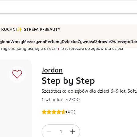
 W KUCHNI
✨ STREFA K-BEAUTY
igiena
Włosy
Mężczyzna
Perfumy
Dziecko
Żywność
Zdrowie
Zwierzęta
Dom
Higiena jamy ustnej u dzieci
Szczoteczki do zębów dla dzieci
Jordan
Step by Step
Szczoteczka do zębów dla dzieci 6-9 lat, Soft
1 szt.
nr kat.
42300
(
40
)