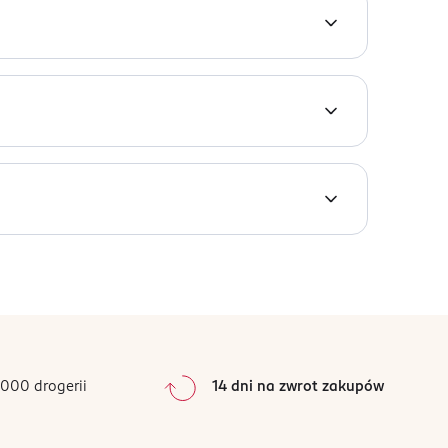
z konkretnego wariantu lub chcesz sprawdzić
0
%
0
%
0
%
0
%
000 drogerii
14 dni na zwrot zakupów
0
%