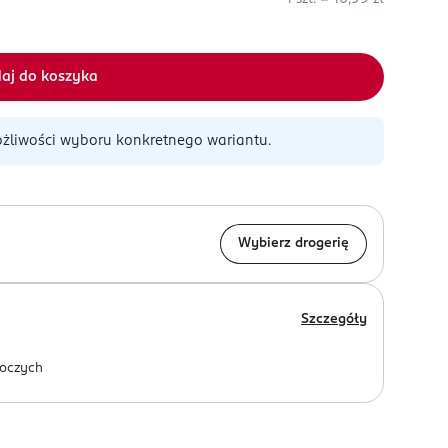
aj do koszyka
żliwości wyboru konkretnego wariantu.
Wybierz drogerię
Szczegóły
oczych