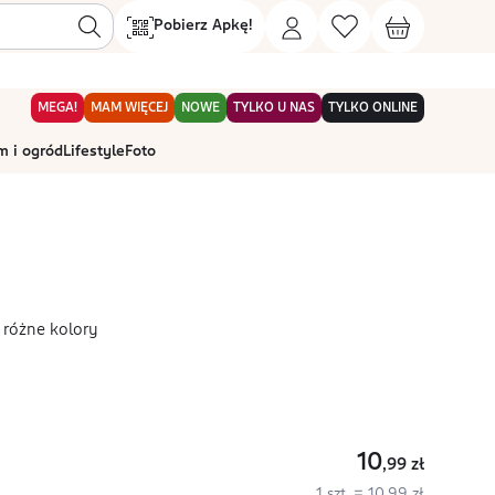
Pobierz Apkę!
MEGA!
MAM WIĘCEJ
NOWE
TYLKO U NAS
TYLKO ONLINE
 i ogród
Lifestyle
Foto
, różne kolory
10
,99
zł
1 szt. = 10,99 zł