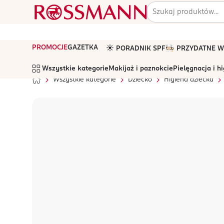
PROMOCJE
GAZETKA
☀️ PORADNIK SPF
🧑🏻‍🍳 PRZYDATNE
Wszystkie kategorie
Makijaż i paznokcie
Pielęgnacja i h
Wszystkie kategorie
Dziecko
Higiena dziecka