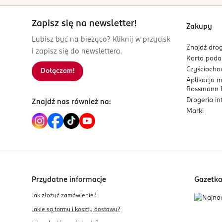
Zapisz się na newsletter!
Zakupy
Lubisz być na bieżąco? Kliknij w przycisk
Znajdź drog
i zapisz się do newslettera.
Karta pod
Czyścioch
Dołączam!
Aplikacja 
Rossmann P
Drogeria i
Znajdź nas również na:
Marki
Przydatne informacje
Gazetk
Jak złożyć zamówienie?
Jakie są formy i koszty dostawy?