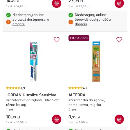
14
23
,
49 zł
,
99 zł
1 szt. = 14,49 zł
1 szt. = 23,99 zł
Niedostępny online
Niedostępny online
Sprawdź dostępność w
Sprawdź dostępność w
drogerii
drogerii
TYLKO U NAS
4,9
4,7
JORDAN
Ultralite Sensitive
ALTERRA
szczoteczka do zębów, Ultra Soft,
szczoteczka do zębów,
różne kolory
bambusowa, miękka
1 szt.
2 szt.
10
9
,
99 zł
,
99 zł
1 szt. = 10,99 zł
1 szt. = 5,00 zł