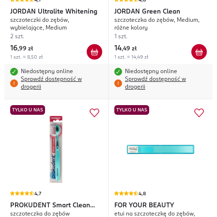
4,7
4,8
JORDAN
Ultralite Whitening
JORDAN
Green Clean
szczoteczki do zębów,
szczoteczka do zębów, Medium,
wybielające, Medium
różne kolory
2 szt.
1 szt.
16
14
,
99 zł
,
49 zł
1 szt. = 8,50 zł
1 szt. = 14,49 zł
Niedostępny online
Niedostępny online
Sprawdź dostępność w
Sprawdź dostępność w
drogerii
drogerii
TYLKO U NAS
TYLKO U NAS
4,7
4,8
PROKUDENT
Smart Clean
FOR YOUR BEAUTY
szczoteczka do zębów
etui na szczoteczkę do zębów,
Sensitive