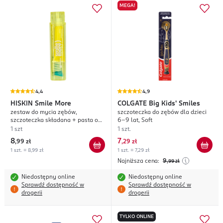
MEGA!
4,4
4,9
HISKIN
Smile More
COLGATE
Big Kids' Smiles
zestaw do mycia zębów,
szczoteczka do zębów dla dzieci
szczoteczka składana + pasta o
6-9 lat, Soft
smaku mango
1 szt
1 szt.
8
7
,
99 zł
,
29 zł
1 szt. = 8,99 zł
1 szt. = 7,29 zł
Najniższa cena:
9
,99
zł
Niedostępny online
Niedostępny online
Sprawdź dostępność w
Sprawdź dostępność w
drogerii
drogerii
TYLKO ONLINE