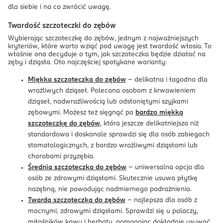
dla siebie i na co zwrócić uwagę.
Twardość szczoteczki do zębów
Wybierając szczoteczkę do zębów, jednym z najważniejszych
kryteriów, które warto wziąć pod uwagę jest twardość włosia. To
właśnie ona decyduje o tym, jak szczoteczka będzie działać na
zęby i dziąsła. Oto najczęściej spotykane warianty:
Miękka szczoteczka do zębów
– delikatna i łagodna dla
wrażliwych dziąseł. Polecana osobom z krwawieniem
dziąseł, nadwrażliwością lub odsłoniętymi szyjkami
zębowymi. Możesz też sięgnąć po
bardzo miękką
szczoteczkę do zębów
, która jeszcze delikatniejsza niż
standardowa i doskonale sprawdzi się dla osób zabiegach
stomatologicznych, z bardzo wrażliwymi dziąsłami lub
chorobami przyzębia.
Średnia szczoteczka do zębów
– uniwersalna opcja dla
osób ze zdrowymi dziąsłami. Skutecznie usuwa płytkę
nazębną, nie powodując nadmiernego podrażnienia.
Twarda szczoteczka do zębów
– najlepsza dla osób z
mocnymi, zdrowymi dziąsłami. Sprawdzi się u palaczy,
miłośników kawy i herbaty, pomagając dokładnie usuwać