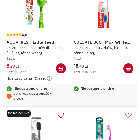
4,8
AQUAFRESH
Little Teeth
COLGATE
360° Max White
szczoteczka do zębów dla dzieci,
szczoteczka do zębów, Medium,
One
3-5 lat, różne wzory
różne kolory
1 szt.
1 szt.
8
18
,
29 zł
,
49 zł
1 szt. = 8,29 zł
1 szt. = 18,49 zł
Najniższa cena:
9
,99
zł
Niedostępny online
Niedostępny online
Sprawdź dostępność w
drogerii
TYLKO ONLINE