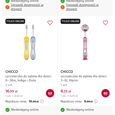
Niedostępny online
Niedostępny online
Sprawdź dostępność w
Sprawdź dostępność w
drogerii
drogerii
TYLKO ONLINE
TYLKO ONLINE
CHICCO
CHICCO
szczoteczka do zębów dla dzieci
szczoteczka do zębów dla dzieci
6-36m, Indigo i Złota
3-6l, Hipcio
2 szt.
1 szt.
16
8
,
99 zł
,
29 zł
1 szt. = 8,50 zł
1 szt. = 8,29 zł
Najniższa cena:
19
Najniższa cena:
9
,99
zł
,99
zł
Niedostępny online
Niedostępny online