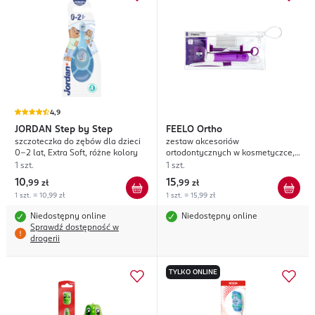
4,9
JORDAN
Step by Step
FEELO
Ortho
szczoteczka do zębów dla dzieci
zestaw akcesoriów
0-2 lat, Extra Soft, różne kolory
ortodontycznych w kosmetyczce,
Fioletowy
1 szt.
1 szt.
10
15
,
99 zł
,
99 zł
1 szt. = 10,99 zł
1 szt. = 15,99 zł
Niedostępny online
Niedostępny online
Sprawdź dostępność w
drogerii
TYLKO ONLINE