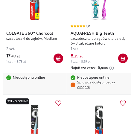
5,0
COLGATE
360° Charcoal
AQUAFRESH
Big Teeth
szczoteczki do zębów, Medium
szczoteczka do zębów dla dzieci,
6-8 lat, różne kolory
2 szt.
1 szt.
17
8
,
49 zł
,
29 zł
1 szt. = 8,75 zł
1 szt. = 8,29 zł
Najniższa cena:
9
,99
zł
Niedostępny online
Niedostępny online
Sprawdź dostępność w
drogerii
TYLKO ONLINE