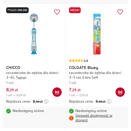
TYLKO ONLINE
MEGA!
4,8
CHICCO
COLGATE
Bluey
szczoteczka do zębów dla dzieci
szczoteczka do zębów dla dzieci
3-6l, Tygrys
3-5 lat, Extra Soft
1 szt.
1 szt.
8
7
,
29 zł
,
29 zł
1 szt. = 8,29 zł
1 szt. = 7,29 zł
Najniższa cena:
9
Najniższa cena:
9
,99
zł
,99
zł
Niedostępny online
Niedostępny online
Sprawdź dostępność w
drogerii