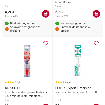
kolor Morski
1 szt.
1 szt.
4
6
,
79 zł
,
79 zł
1 szt. = 4,79 zł
1 szt. = 6,79 zł
Niedostępny online
Niedostępny online
Sprawdź dostępność w
Sprawdź dostępność w
drogerii
drogerii
4,9
4,8
DR SCOTT
ELMEX
Expert Precision
szczoteczka do zębów dla dzieci,
szczoteczka do zębów Ultra Soft
3+, z minutnikiem, migająca,
kryształkowa, Soft, różne wzory
1 szt
1 szt.