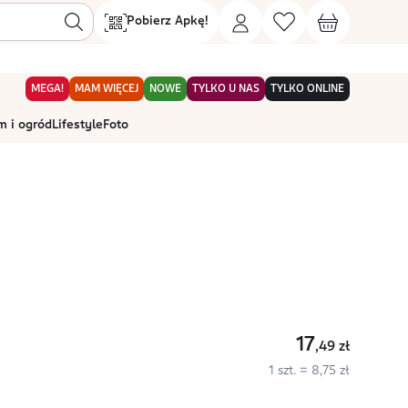
Pobierz Apkę!
MEGA!
MAM WIĘCEJ
NOWE
TYLKO U NAS
TYLKO ONLINE
 i ogród
Lifestyle
Foto
17
,49
zł
1 szt. = 8,75 zł