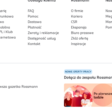
Obsługa klienta
Rossmann
Nas
erię
FAQ
O firmie
No
arunkowa
Pomoc
Kariera
Me
owo
Dostawa
CSR
Mam
mobilna
Płatność
Ekspansja
Pom
L i Klub
Zwroty i reklamacje
Biuro prasowe
nternetowa
Dostępność usług
Złóż ofertę
Kontakt
Inspiracje
NOWE OFERTY PRACY
a
Dołącz do zespołu Rossma