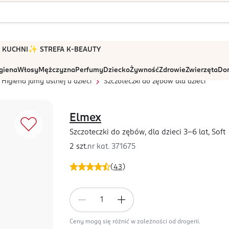
 W KUCHNI
✨ STREFA K-BEAUTY
igiena
Włosy
Mężczyzna
Perfumy
Dziecko
Żywność
Zdrowie
Zwierzęta
Dom
Higiena jamy ustnej u dzieci
Szczoteczki do zębów dla dzieci
Elmex
Szczoteczki do zębów, dla dzieci 3-6 lat, Soft
2 szt.
nr kat.
371675
(
43
)
Ceny mogą się różnić w zależności od drogerii.