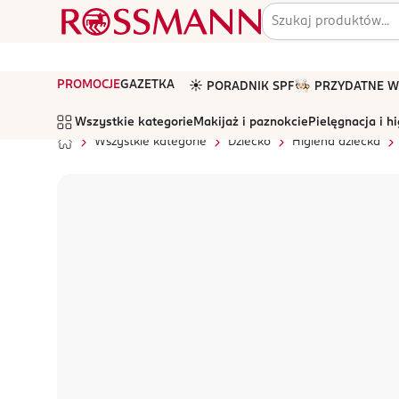
PROMOCJE
GAZETKA
☀️ PORADNIK SPF
🧑🏻‍🍳 PRZYDATNE
Wszystkie kategorie
Makijaż i paznokcie
Pielęgnacja i h
Wszystkie kategorie
Dziecko
Higiena dziecka