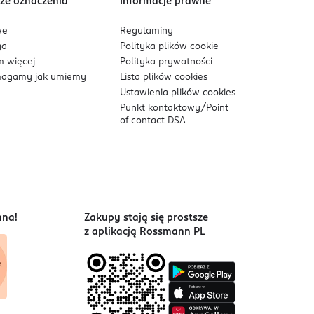
ze oznaczenia
Informacje prawne
we
Regulaminy
ga
Polityka plików
cookie
 więcej
Polityka prywatności
agamy jak umiemy
Lista plików
cookies
Ustawienia plików
cookies
Punkt kontaktowy/
Point
of contact DSA
nna!
Zakupy stają się prostsze
z aplikacją Rossmann PL