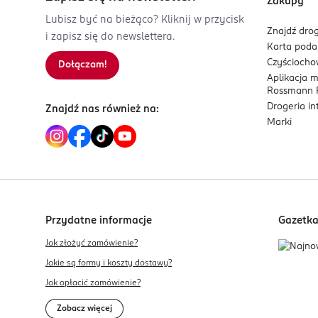
Zakupy
Kod EAN
Lubisz być na bieżąco? Kliknij w przycisk
Znajdź drog
8 718951 432802
i zapisz się do newslettera.
Karta pod
Czyścioch
Dołączam!
Aplikacja 
Rossmann P
Drogeria i
Znajdź nas również na:
Marki
Przydatne informacje
Gazetk
Jak złożyć zamówienie?
Jakie są formy i koszty dostawy?
Jak opłacić zamówienie?
Zobacz więcej