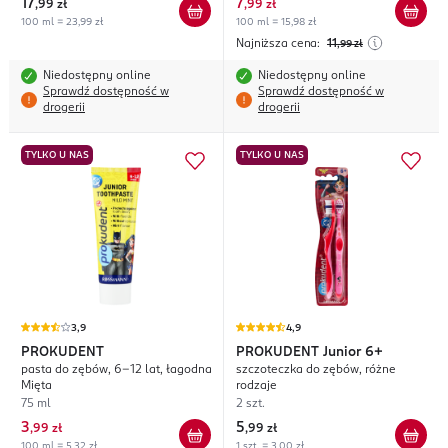
17
7
,
99 zł
,
99 zł
100 ml = 23,99 zł
100 ml = 15,98 zł
Najniższa cena:
11
,99
zł
Niedostępny online
Niedostępny online
Sprawdź dostępność w
Sprawdź dostępność w
drogerii
drogerii
TYLKO U NAS
TYLKO U NAS
3,9
4,9
PROKUDENT
PROKUDENT
Junior 6+
pasta do zębów, 6-12 lat, łagodna
szczoteczka do zębów, różne
Mięta
rodzaje
75 ml
2 szt.
3
5
,
99 zł
,
99 zł
100 ml = 5,32 zł
1 szt. = 3,00 zł