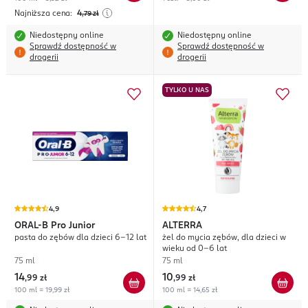
Najniższa cena:
4
,79
zł
Niedostępny online
Niedostępny online
Sprawdź dostępność w
Sprawdź dostępność w
drogerii
drogerii
TYLKO U NAS
4,9
4,7
ORAL-B
Pro Junior
ALTERRA
pasta do zębów dla dzieci 6-12 lat
żel do mycia zębów, dla dzieci w
wieku od 0-6 lat
75 ml
75 ml
14
10
,
99 zł
,
99 zł
100 ml = 19,99 zł
100 ml = 14,65 zł