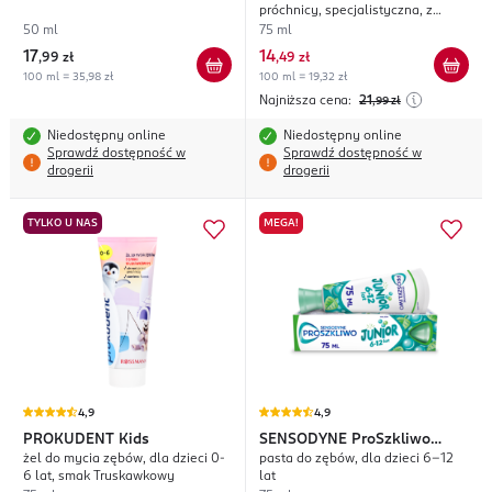
próchnicy, specjalistyczna, z
neutralizatorem kwasów
50 ml
75 ml
cukrowych
17
14
,
99 zł
,
49 zł
100 ml = 35,98 zł
100 ml = 19,32 zł
Najniższa cena:
21
,99
zł
Niedostępny online
Niedostępny online
Sprawdź dostępność w
Sprawdź dostępność w
drogerii
drogerii
TYLKO U NAS
MEGA!
4,9
4,9
PROKUDENT
Kids
SENSODYNE
ProSzkliwo
żel do mycia zębów, dla dzieci 0-
pasta do zębów, dla dzieci 6-12
Junior
6 lat, smak Truskawkowy
lat