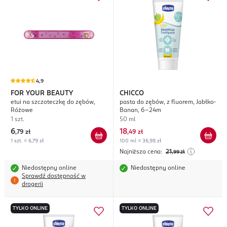
4,9
FOR YOUR BEAUTY
CHICCO
etui na szczoteczkę do zębów,
pasta do zębów, z fluorem, Jabłko-
Różowe
Banan, 6-24m
1 szt.
50 ml
6
18
,
79 zł
,
49 zł
1 szt. = 6,79 zł
100 ml = 36,98 zł
Najniższa cena:
21
,99
zł
Niedostępny online
Niedostępny online
Sprawdź dostępność w
drogerii
TYLKO ONLINE
TYLKO ONLINE