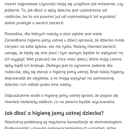
nawet najprostsze czynności stają się uciążliwe jak mówienie, czy
jedzenie. To, jak dbać o zęby dziecka jest uzależnione od
rodziców, bo to oni powinni już od najmłodszych lat wyrabiać
dobre praktyki u swoich pociech.
Powodów, dla których należy o stan zębów jest wiele.
Zaniedbana higiena jamy ustnej u dzieci sprawia, że dziecko może
cierpieć na bóle zębów, ale nie tylko. Należy również zwrócić
uwagę, że będą się one psuć i tym samym będzie to wpływać na
ich wygląd. Nikt przecież nie chce mieć dzieci, które mają czarne
zęby bądź ich brakuje. Dlatego jest to ogromne zadanie dla
rodziców, aby się starali o higienę jamy ustnej. Brak takiej higieny
doprowadzi do ubytków, a te mogą wpłynąć na samoocenę
dziecka i ich odbiór przez inne osoby.
Odpuszczenie walki o higienę jamy ustnej sprawi, że pojawi się
również nieświeży oddech, co na pewno będzie wyczuwalne.
Jak dbać o higienę jamy ustnej dziecka?
Absolutną podstawą są regularne konsultacje ze stomatologiem.
Profesjonaliści używają najnowocześniejszych urządzeń, które