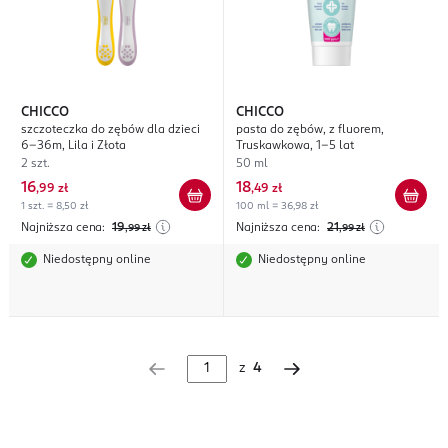
CHICCO
CHICCO
szczoteczka do zębów dla dzieci
pasta do zębów, z fluorem,
6-36m, Lila i Złota
Truskawkowa, 1-5 lat
2 szt.
50 ml
16
18
,
99 zł
,
49 zł
1 szt. = 8,50 zł
100 ml = 36,98 zł
Najniższa cena:
19
Najniższa cena:
21
,99
zł
,99
zł
Niedostępny online
Niedostępny online
z
4