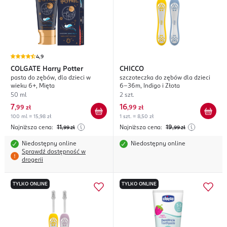
4,9
COLGATE
Harry Potter
CHICCO
pasta do zębów, dla dzieci w
szczoteczka do zębów dla dzieci
wieku 6+, Mięta
6-36m, Indigo i Złota
50 ml
2 szt.
7
16
,
99 zł
,
99 zł
100 ml = 15,98 zł
1 szt. = 8,50 zł
Najniższa cena:
11
Najniższa cena:
19
,99
zł
,99
zł
Niedostępny online
Niedostępny online
Sprawdź dostępność w
drogerii
TYLKO ONLINE
TYLKO ONLINE