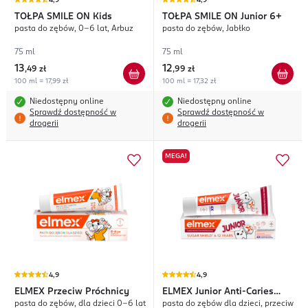
4,9
4,9
TOŁPA SMILE ON
Kids
TOŁPA SMILE ON
Junior 6+
pasta do zębów, 0-6 lat, Arbuz
pasta do zębów, Jabłko
75 ml
75 ml
13
12
,
49 zł
,
99 zł
100 ml = 17,99 zł
100 ml = 17,32 zł
Niedostępny online
Niedostępny online
Sprawdź dostępność w
Sprawdź dostępność w
drogerii
drogerii
MEGA!
4,9
4,9
ELMEX
Przeciw Próchnicy
ELMEX
Junior Anti-Caries
pasta do zębów, dla dzieci 0-6 lat
pasta do zębów dla dzieci, przeciw
Professional