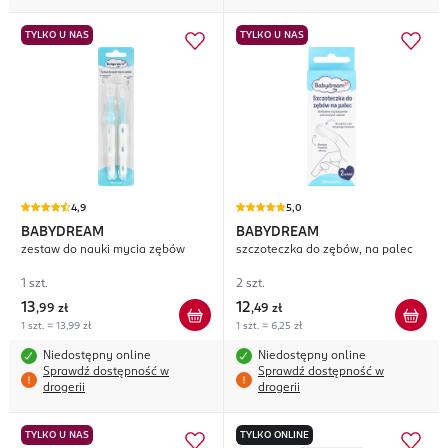
TYLKO U NAS
TYLKO U NAS
4,9
5,0
BABYDREAM
BABYDREAM
zestaw do nauki mycia zębów
szczoteczka do zębów, na palec
1 szt.
2 szt.
13
12
,
99 zł
,
49 zł
1 szt. = 13,99 zł
1 szt. = 6,25 zł
Niedostępny online
Niedostępny online
Sprawdź dostępność w
Sprawdź dostępność w
drogerii
drogerii
TYLKO U NAS
TYLKO ONLINE