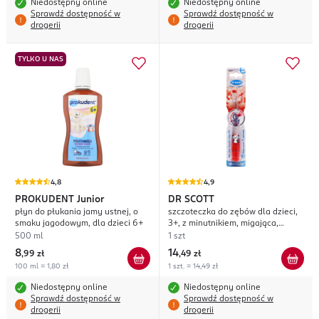
Niedostępny online
Niedostępny online
Sprawdź dostępność w
Sprawdź dostępność w
drogerii
drogerii
TYLKO U NAS
4,8
4,9
PROKUDENT
Junior
DR SCOTT
płyn do płukania jamy ustnej, o
szczoteczka do zębów dla dzieci,
smaku jagodowym, dla dzieci 6+
3+, z minutnikiem, migająca,
kryształkowa, Soft, różne wzory
500 ml
1 szt
8
14
,
99 zł
,
49 zł
100 ml = 1,80 zł
1 szt. = 14,49 zł
Niedostępny online
Niedostępny online
Sprawdź dostępność w
Sprawdź dostępność w
drogerii
drogerii