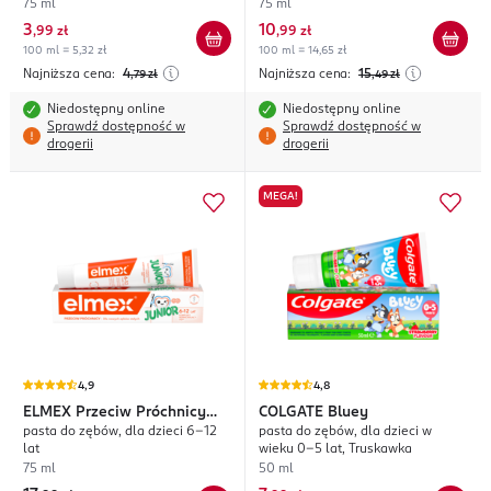
75 ml
75 ml
3
10
,
99 zł
,
99 zł
100 ml = 5,32 zł
100 ml = 14,65 zł
Najniższa cena:
4
Najniższa cena:
15
,79
zł
,49
zł
Niedostępny online
Niedostępny online
Sprawdź dostępność w
Sprawdź dostępność w
drogerii
drogerii
MEGA!
4,9
4,8
ELMEX
Przeciw Próchnicy
COLGATE
Bluey
pasta do zębów, dla dzieci 6-12
pasta do zębów, dla dzieci w
Junior
lat
wieku 0-5 lat, Truskawka
75 ml
50 ml