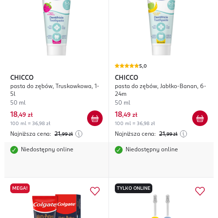
5,0
CHICCO
CHICCO
pasta do zębów, Truskawkowa, 1-
pasta do zębów, Jabłko-Banan, 6-
5l
24m
50 ml
50 ml
18
18
,
49 zł
,
49 zł
100 ml = 36,98 zł
100 ml = 36,98 zł
Najniższa cena:
21
Najniższa cena:
21
,99
zł
,99
zł
Niedostępny online
Niedostępny online
MEGA!
TYLKO ONLINE