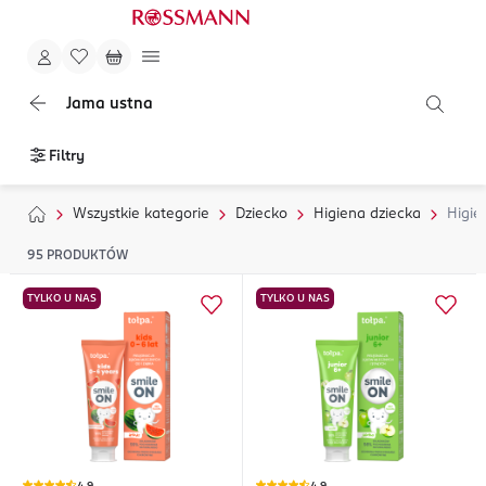
Jama ustna
Filtry
Wszystkie kategorie
Dziecko
Higiena dziecka
Higie
95
PRODUKTÓW
TYLKO U NAS
TYLKO U NAS