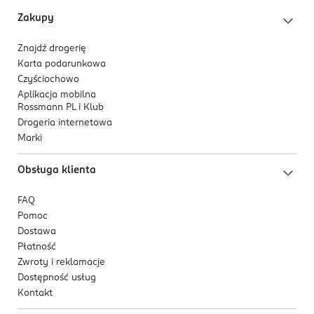
Żółte włókna pomagają w nałożeniu
Zakupy
odpowiedniej ilości pasty.
Ergonomiczny uchwyt odpowiedni dla małej
Znajdź drogerię
dłoni dziecka.
Karta podarunkowa
Przyssawka do higienicznego, pionowego
Czyściochowo
przechowywania.
Aplikacja mobilna
Pasta z dodatkiem fluoru.
Rossmann PL i Klub
Drogeria internetowa
Dla kogo jest ten produkt?
Marki
Dla dzieci w wieku 0–3 lat wymagających delikatnego
Obsługa klienta
oczyszczania pierwszych zębów mlecznych.
FAQ
Pomoc
Dostawa
Płatność
Zwroty i reklamacje
Dostępność usług
Kontakt