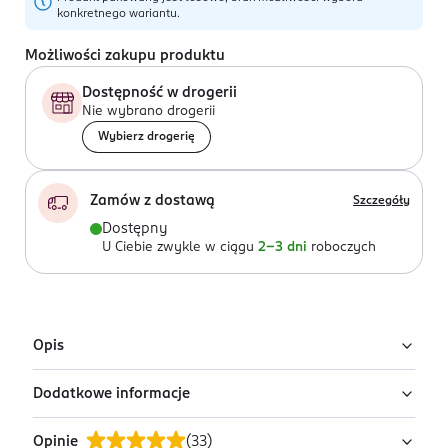
konkretnego wariantu.
Możliwości zakupu produktu
Dostępność w drogerii
Nie wybrano drogerii
Wybierz drogerię
Zamów z dostawą
Szczegóły
Dostępny
U Ciebie zwykle w ciągu
2-3 dni
roboczych
Opis
Dodatkowe informacje
Uwaga: wysyłamy losowy wariant!
Produkt występuje w różnych wariantach i pakowany
Opinie
(
33
)
PRZYGOTOWANIE I STOSOWANIE