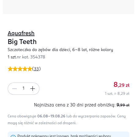
Aquafresh
Big Teeth
Szczoteczka do zębów dla dzieci, 6-8 lat, różne kolory
1 szt.
nr kat.
354378
(
33
)
8
,29
zł
1 szt. = 8,29 zł
Najniższa cena z 30 dni
przed obniżką:
9
,99
zł
Cena obowiązuje
06.08-19.08.26
lub do wyczerpania zapasów.
Ceny
mogą się różnić w zależności od drogerii.
Produkt pakowany jest losowo, brak możliwości wyboru