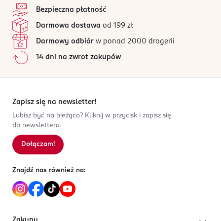
4,8
/5
nie dotyczy
Bezpieczna płatność
181 opinii
na podstawie
PRODUCENT/PODMIOT ODPOWIEDZIALNY
Darmowa dostawa
od 199 zł
Wszystkie opinie są zweryfikowane zakupem.
Dirk Rossmann GmbH
Darmowy odbiór
w ponad 2000 drogerii
Isernhägener Straße 16
Jak działają opinie?
14 dni na zwrot zakupów
30938
5
0
%
Burgwedel
4
0
%
product@rossmann.info
3
0
%
48426139700
2
0
%
Zapisz się na newsletter!
DE-Niemcy
1
0
%
Lubisz być na bieżąco? Kliknij w przycisk i zapisz się
do newslettera.
Kod EAN
4 047196 049709
Dołączam!
Sortowanie wg
data: od najnowszej
Znajdź nas również na:
Zakupy