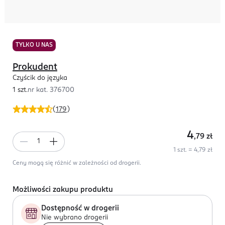
TYLKO U NAS
Prokudent
Czyścik do języka
1 szt.
nr kat.
376700
(
179
)
4
,79
zł
1 szt. = 4,79 zł
Ceny mogą się różnić w zależności od drogerii.
Możliwości zakupu produktu
Dostępność w drogerii
Nie wybrano drogerii