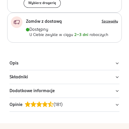
Wybierz drogerię
Zamów z dostawą
Szczegóły
Dostępny
U Ciebie zwykle w ciągu
2-3 dni
roboczych
Opis
Składniki
Czyścik do języka Prokudent.
Dodatkowe informacje
brak danych
Opinie
(
181
)
PRZYGOTOWANIE I STOSOWANIE
brak danych
OSTRZEŻENIA DOTYCZĄCE BEZPIECZEŃSTWA
stopka