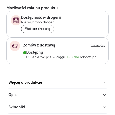
Możliwości zakupu produktu
Dostępność w drogerii
Nie wybrano drogerii
Wybierz drogerię
Zamów z dostawą
Szczegóły
Dostępny
U Ciebie zwykle w ciągu
2-3 dni
roboczych
Więcej o produkcie
Opis
Składniki
Antyperspirant w żelu Lady dla kobiet Speed Stick Pro
5 zapewnia nawet do 48 godzin ochrony przed potem i