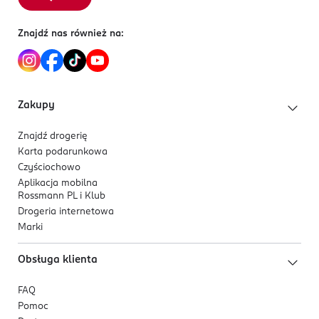
Kod EAN
Znajdź nas również na:
8 714789 966403
Zakupy
Znajdź drogerię
Karta podarunkowa
Czyściochowo
Aplikacja mobilna
Rossmann PL i Klub
Drogeria internetowa
Marki
Obsługa klienta
FAQ
Pomoc