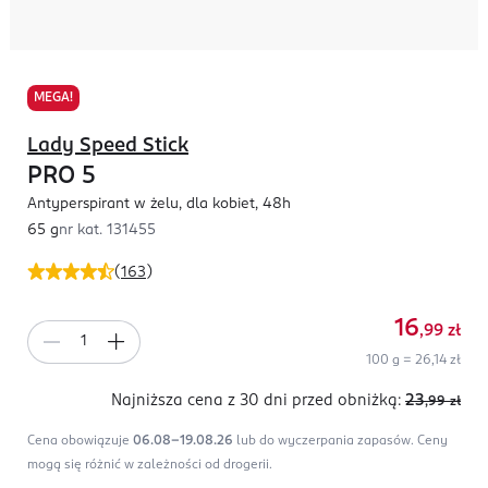
MEGA!
Lady Speed Stick
PRO 5
Antyperspirant w żelu, dla kobiet, 48h
65 g
nr kat.
131455
(
163
)
16
,99
zł
100 g = 26,14 zł
Najniższa cena z 30 dni
przed obniżką:
23
,99
zł
Cena obowiązuje
06.08-19.08.26
lub do wyczerpania zapasów.
Ceny
mogą się różnić w zależności od drogerii.