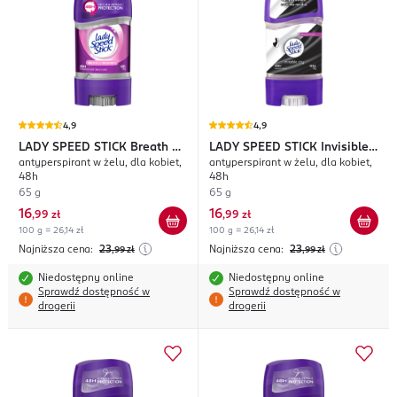
4,9
4,9
LADY SPEED STICK
Breath of
LADY SPEED STICK
Invisible
antyperspirant w żelu, dla kobiet,
antyperspirant w żelu, dla kobiet,
Freshness
Dry
48h
48h
65 g
65 g
16
16
,
99 zł
,
99 zł
100 g = 26,14 zł
100 g = 26,14 zł
Najniższa cena:
23
Najniższa cena:
23
,99
zł
,99
zł
Niedostępny online
Niedostępny online
Sprawdź dostępność w
Sprawdź dostępność w
drogerii
drogerii