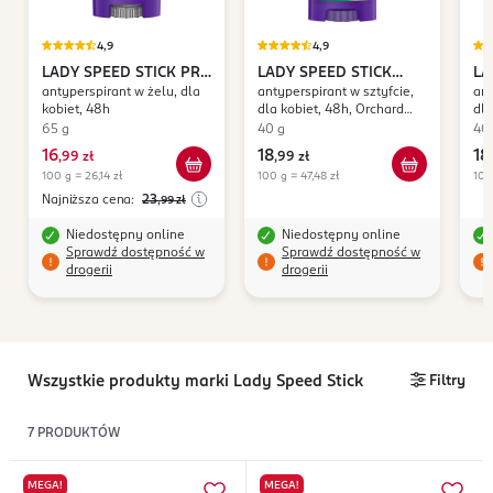
4,9
4,9
LADY SPEED STICK
PRO
LADY SPEED STICK
LA
antyperspirant w żelu, dla
antyperspirant w sztyfcie,
ant
5
Fresh & Essence
Fr
kobiet, 48h
dla kobiet, 48h, Orchard
dla
Blossom
65 g
40 g
40
16
18
18
,
99 zł
,
99 zł
,
100 g = 26,14 zł
100 g = 47,48 zł
100
Najniższa cena:
23
,99
zł
Niedostępny online
Niedostępny online
Sprawdź dostępność w
Sprawdź dostępność w
drogerii
drogerii
Wszystkie produkty marki Lady Speed Stick
Filtry
7
PRODUKTÓW
MEGA!
MEGA!