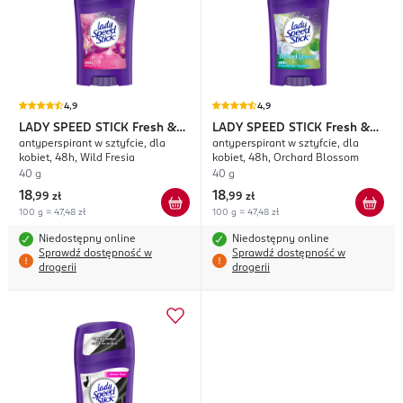
4,9
4,9
LADY SPEED STICK
Fresh &
LADY SPEED STICK
Fresh &
antyperspirant w sztyfcie, dla
antyperspirant w sztyfcie, dla
Essence
Essence
kobiet, 48h, Wild Fresia
kobiet, 48h, Orchard Blossom
40 g
40 g
18
18
,
99 zł
,
99 zł
100 g = 47,48 zł
100 g = 47,48 zł
Niedostępny online
Niedostępny online
Sprawdź dostępność w
Sprawdź dostępność w
drogerii
drogerii