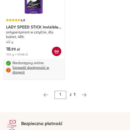
4,8
LADY SPEED STICK
Invisible
antyperspirant w sztyfcie, dla
Dry
kobiet, 48h
40 g
18
,
99 zł
100 g = 47,48 zł
Niedostępny online
Sprawdź dostępność w
drogerii
z
1
stopka
Bezpieczna płatność