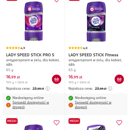
4,9
4,8
LADY SPEED STICK
PRO 5
LADY SPEED STICK
Fitness
antyperspirant w żelu, dla kobiet,
antyperspirant w żelu, dla kobiet,
48h
48h
65 g
65 g
16
16
,
99 zł
,
99 zł
100 g = 26,14 zł
100 g = 26,14 zł
Najniższa cena:
23
Najniższa cena:
23
,99
zł
,99
zł
Niedostępny online
Niedostępny online
Sprawdź dostępność w
Sprawdź dostępność w
drogerii
drogerii
MEGA!
MEGA!