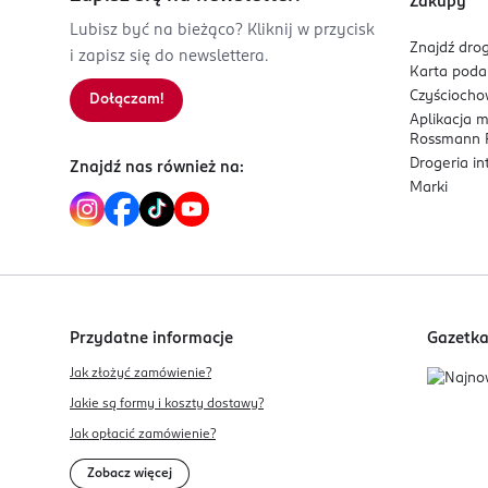
Zakupy
Isernhägener Straße 16
Lubisz być na bieżąco? Kliknij w przycisk
30938
Znajdź drog
i zapisz się do newslettera.
Burgwedel
Karta pod
product@rossmann.info
Czyścioch
Dołączam!
Aplikacja 
48426139700
Rossmann P
DE-Niemcy
Drogeria i
Znajdź nas również na:
Marki
Kod EAN
4 068134 105165
Przydatne informacje
Gazetk
Jak złożyć zamówienie?
Jakie są formy i koszty dostawy?
Jak opłacić zamówienie?
Zobacz więcej