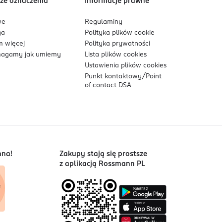
ze oznaczenia
Informacje prawne
we
Regulaminy
ga
Polityka plików
cookie
 więcej
Polityka prywatności
agamy jak umiemy
Lista plików
cookies
Ustawienia plików
cookies
Punkt kontaktowy/
Point
of contact DSA
nna!
Zakupy stają się prostsze
z aplikacją Rossmann PL