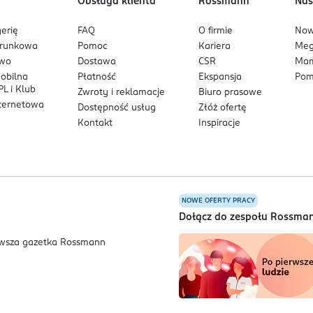
Obsługa klienta
Rossmann
Nas
erię
FAQ
O firmie
No
arunkowa
Pomoc
Kariera
Me
owo
Dostawa
CSR
Mam
mobilna
Płatność
Ekspansja
Pom
L i Klub
Zwroty i reklamacje
Biuro prasowe
nternetowa
Dostępność usług
Złóż ofertę
Kontakt
Inspiracje
NOWE OFERTY PRACY
a
Dołącz do zespołu Rossma