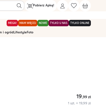
Pobierz Apkę!
MEGA!
MAM WIĘCEJ
NOWE
TYLKO U NAS
TYLKO ONLINE
 i ogród
Lifestyle
Foto
19
,99
zł
1 szt. = 19,99 zł