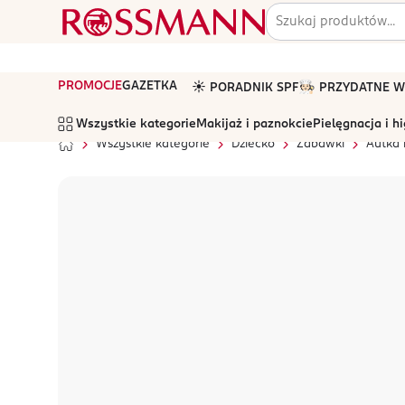
PROMOCJE
GAZETKA
☀️ PORADNIK SPF
🧑🏻‍🍳 PRZYDATNE
Wszystkie kategorie
Makijaż i paznokcie
Pielęgnacja i h
Wszystkie kategorie
Dziecko
Zabawki
Autka 