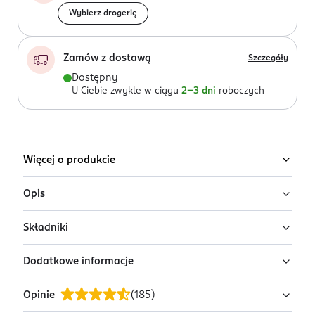
Wybierz drogerię
Zamów z dostawą
Szczegóły
Dostępny
U Ciebie zwykle w ciągu
2-3 dni
roboczych
Więcej o produkcie
Opis
Składniki
Odmień swoją skórę dzięki Balsamowi do ciała NIVEA®
Cocoa Butter. Zdrowo wyglądająca skóra przy każdym
Dodatkowe informacje
użyciu. Głęboko odżywia i zapewnia 48 godzin
Ingredients: : AQUA, GLYCERIN, C15-19 ALKANE,
nawilżenia. Produkt zatrzymuje wilgoć w skórze,
CETEARYL ALCOHOL, PARAFFINUM LIQUIDUM,
Opinie
(
185
)
zapobiegając jej utracie i zapewniając długotrwałe
ISOPROPYL PALMITATE, GLYCERYL STEARATE SE,
PRZYGOTOWANIE I STOSOWANIE