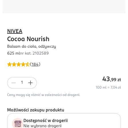
NIVEA
Cocoa Nourish
Balsam do ciała, odżywczy
625 ml
nr kat.
2102589
(
184
)
43
,99
zł
100 ml = 7,04 zł
Ceny mogą się różnić w zależności od drogerii.
Możliwości zakupu produktu
Dostępność w drogerii
Nie wybrano drogerii