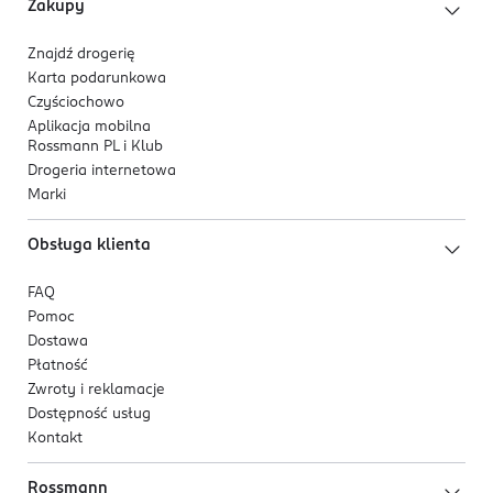
Zakupy
negatywnym wpływem czynników zewnętrznych
• zapewnia odpowiednie nawilżenie skóry
Znajdź drogerię
Karta podarunkowa
• łagodzi zaczerwienienia i podrażnienia
Czyściochowo
Aplikacja mobilna
Oryginalny olej do brody, zarostu i twarzy zawiera
Rossmann PL i Klub
składniki w 98% pochodzenia naturalnego.
Drogeria internetowa
Marki
Aby zapewnić sobie kompleksową pielęgnację stosuj
Olejek razem z dedykowanym Balsamem do stylizacji i
Obsługa klienta
Szamponem ziołowym Strong.
FAQ
Pomoc
Dostawa
Płatność
Zwroty i reklamacje
Dostępność usług
Kontakt
Rossmann