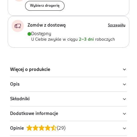
Wybierz drogerię
Zamów z dostawą
Szczegóły
Dostępny
U Ciebie zwykle w ciągu
2-3 dni
roboczych
Więcej o produkcie
Opis
Składniki
Długa broda wymaga codziennej, ochronnej
pielęgnacji, która łagodzi swędzenie i odżywia skórę.
Dodatkowe informacje
ISOPROPYL PALMITATE, CAPRYLIC/CAPRIC
Swędzi Cię skóra pod brodą? Wypróbuj olejek do brody
TRIGLYCERIDE, POLYBUTENE, ALCOHOL DENAT., PARFUM,
i skóry Barber Club od L’Oréal Men Expert.
Opinie
(
29
)
CAPRYLYL GLYCOL, PENTAERYTHRITYL TETRA-DI-T-
PRZYGOTOWANIE I STOSOWANIE