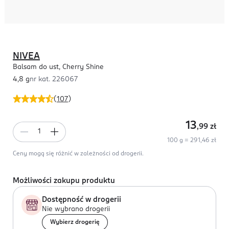
NIVEA
Balsam do ust, Cherry Shine
4,8 g
nr kat.
226067
(
107
)
13
,99
zł
100 g = 291,46 zł
Ceny mogą się różnić w zależności od drogerii.
Możliwości zakupu produktu
Dostępność w drogerii
Nie wybrano drogerii
Wybierz drogerię