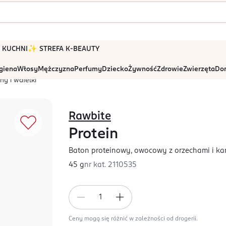
 W KUCHNI
✨ STREFA K-BEAUTY
igiena
Włosy
Mężczyzna
Perfumy
Dziecko
Żywność
Zdrowie
Zwierzęta
Dom
ny i wafelki
Rawbite
Protein
Baton proteinowy, owocowy z orzechami i k
45 g
nr kat.
2110535
Ceny mogą się różnić w zależności od drogerii.