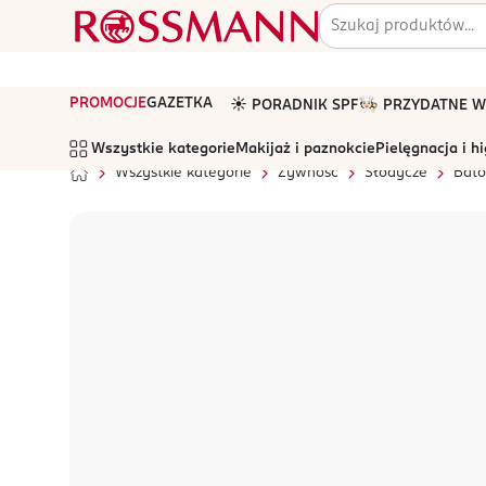
PROMOCJE
GAZETKA
☀️ PORADNIK SPF
🧑🏻‍🍳 PRZYDATNE
Wszystkie kategorie
Makijaż i paznokcie
Pielęgnacja i h
Wszystkie kategorie
Żywność
Słodycze
Bato