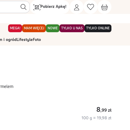
Pobierz Apkę!
MEGA!
MAM WIĘCEJ
NOWE
TYLKO U NAS
TYLKO ONLINE
 i ogród
Lifestyle
Foto
armelem
8
,99
zł
100 g = 19,98 zł