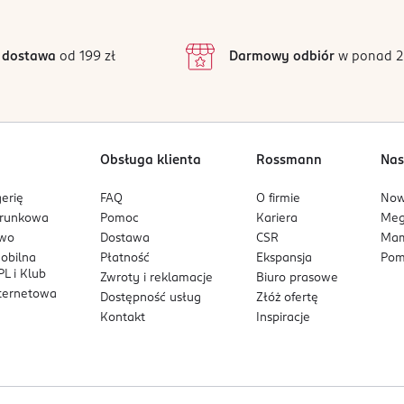
 dostawa
od 199 zł
Darmowy odbiór
w ponad 2
Obsługa klienta
Rossmann
Nas
erię
FAQ
O firmie
No
arunkowa
Pomoc
Kariera
Me
owo
Dostawa
CSR
Mam
mobilna
Płatność
Ekspansja
Pom
L i Klub
Zwroty i reklamacje
Biuro prasowe
nternetowa
Dostępność usług
Złóż ofertę
Kontakt
Inspiracje