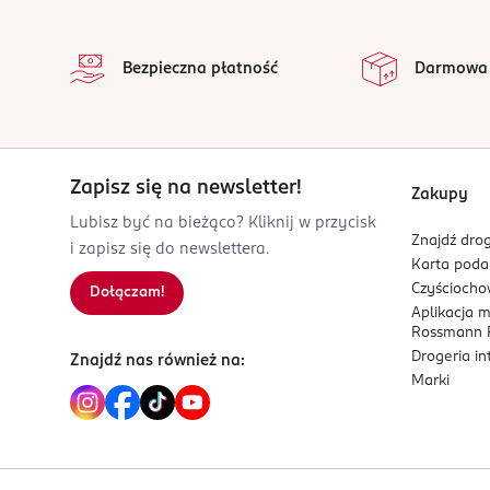
stopka
Sól
0,77 g
ul. Biały Kamień 2/U6
02-593 Warszawa
Bezpieczna płatność
Darmowa
Kod EAN
5 712840 020142
Zapisz się na newsletter!
Zakupy
Lubisz być na bieżąco? Kliknij w przycisk
Znajdź drog
i zapisz się do newslettera.
Karta pod
Czyścioch
Dołączam!
Aplikacja 
Rossmann P
Drogeria i
Znajdź nas również na:
Marki