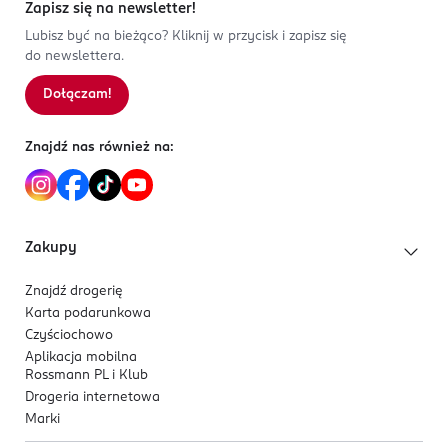
2
0
%
Zapisz się na newsletter!
Świeży i pełen blasku wygląd cery
Paryż
1
0
%
Technologia Serum-To-Grip
Lubisz być na bieżąco? Kliknij w przycisk i zapisz się
serwis.konsumencki@loreal.com
do newslettera.
Wegańska formuła
226760100
FR-Francja
Dołączam!
Sortowanie wg
data: od najnowszej
*Na podstawie testu konsumenckiego wśród 116 osób.
Kod EAN
Znajdź nas również na:
3 600531 700379
Zakupy
Znajdź drogerię
Karta podarunkowa
Czyściochowo
Aplikacja mobilna
Rossmann PL i Klub
Drogeria internetowa
Marki