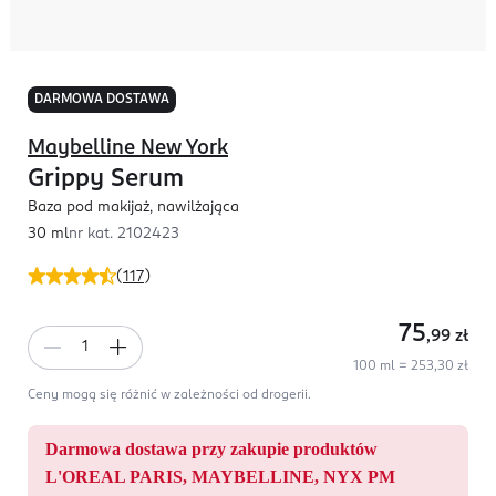
DARMOWA DOSTAWA
Maybelline New York
Grippy Serum
Baza pod makijaż, nawilżająca
30 ml
nr kat.
2102423
(
117
)
75
,99
zł
100 ml = 253,30 zł
Ceny mogą się różnić w zależności od drogerii.
Darmowa dostawa przy zakupie produktów
L'OREAL PARIS, MAYBELLINE, NYX PM