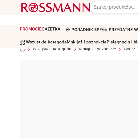
PROMOCJE
GAZETKA
☀️ PORADNIK SPF
🧑🏻‍🍳 PRZYDATNE
Wszystkie kategorie
Makijaż i paznokcie
Pielęgnacja i h
Wszystkie kategorie
Makijaż i paznokcie
Twarz