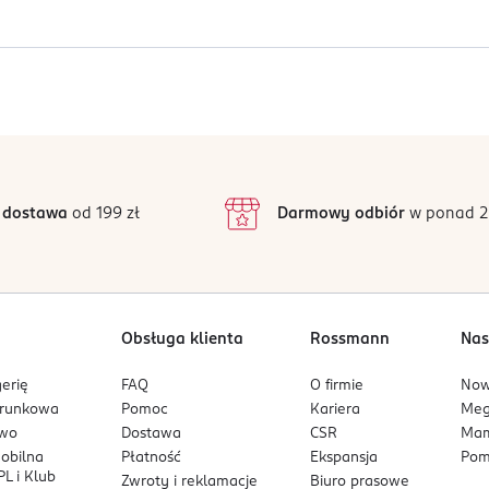
i. Zamknij oczy przed rozpylaniem.
Jak działają opinie?
5
4,6
/5
4
3
32 opinii
podstawie
inie są zweryfikowane zakupem.
2
 dostawa
od 199 zł
Darmowy odbiór
w ponad 2
1
Obsługa klienta
Rossmann
Nas
erię
FAQ
O firmie
No
arunkowa
Pomoc
Kariera
Me
owo
Dostawa
CSR
Mam
mobilna
Płatność
Ekspansja
Pom
L i Klub
Zwroty i reklamacje
Biuro prasowe