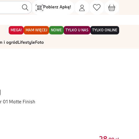
Pobierz Apkę!
MEGA!
MAM WIĘCEJ
NOWE
TYLKO U NAS
TYLKO ONLINE
 i ogród
Lifestyle
Foto
y
r 01 Matte Finish