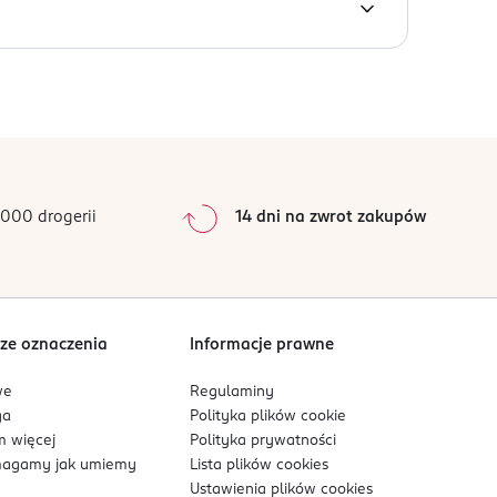
0
%
0
%
0
%
0
%
000 drogerii
14 dni na zwrot zakupów
0
%
Sortowanie wg
data: od najnowszej
ze oznaczenia
Informacje prawne
we
Regulaminy
ga
Polityka plików
cookie
 więcej
Polityka prywatności
agamy jak umiemy
Lista plików
cookies
Ustawienia plików
cookies