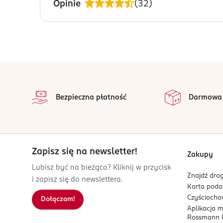
Opinie
(
32
)
OSTRZEŻENIA DOTYCZĄCE BEZPIECZEŃSTWA
Ostrzeżenie: Łatwopalne. Unikać kontaktu z oczam
PRODUCENT/PODMIOT ODPOWIEDZIALNY
L'Oréal Polska sp. z o.o.
stopka
ul. Grzybowska 62
na 
00-844 Warszawa
Wszystkie op
Bezpieczna płatność
Darmowa
Kod EAN
0 800897 813710
Zapisz się na newsletter!
Zakupy
Lubisz być na bieżąco? Kliknij w przycisk
Znajdź drog
i zapisz się do newslettera.
Karta pod
Czyścioch
Dołączam!
Aplikacja 
Rossmann P