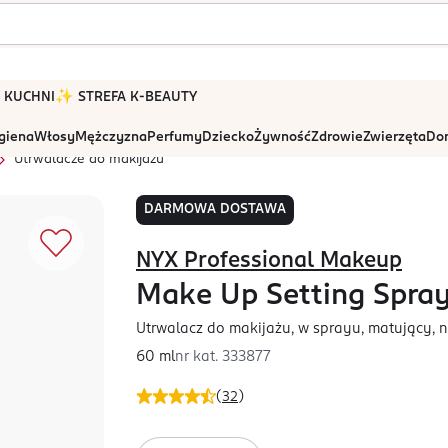
 W KUCHNI
✨ STREFA K-BEAUTY
igiena
Włosy
Mężczyzna
Perfumy
Dziecko
Żywność
Zdrowie
Zwierzęta
Dom
Utrwalacze do makijażu
DARMOWA DOSTAWA
NYX Professional Makeup
Make Up Setting Spra
Utrwalacz do makijażu, w sprayu, matujący, n
60 ml
nr kat.
333877
(
32
)