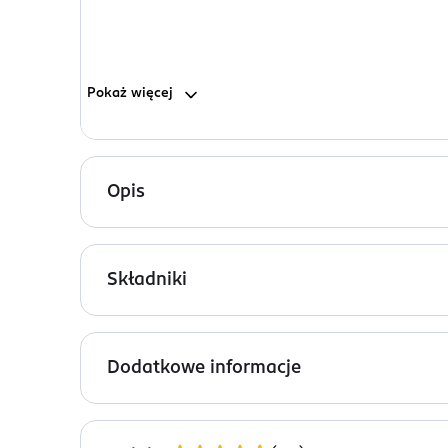
Pokaż
więcej
Opis
Domagaj się perfekcji! Aby świeży wygląd makijaż
makijaż MAKE UP SETTING SPRAY. Wystarczy szybka
Składniki
Matte Finish / Long Lasting, Water / Aqua / Eau,
Leaf Extract, Mahonia Aquifolium Flower/Leaf/St
Dodatkowe informacje
PRZYGOTOWANIE I STOSOWANIE
Wstrząśnij, a następnie rozpyl spray na gotowy m