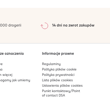
0
%
0
%
0
%
0
%
000 drogerii
14 dni na zwrot zakupów
0
%
Sortowanie wg
data: od najnowszej
ze oznaczenia
Informacje prawne
we
Regulaminy
ga
Polityka plików
cookie
 więcej
Polityka prywatności
agamy jak umiemy
Lista plików
cookies
Ustawienia plików
cookies
Punkt kontaktowy/
Point
of contact DSA