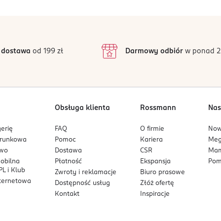
5
4,5
/5
4
3
33 opinii
podstawie
inie są zweryfikowane zakupem.
2
 dostawa
od 199 zł
Darmowy odbiór
w ponad 2
1
Obsługa klienta
Rossmann
Nas
erię
FAQ
O firmie
No
arunkowa
Pomoc
Kariera
Me
owo
Dostawa
CSR
Mam
mobilna
Płatność
Ekspansja
Pom
L i Klub
Zwroty i reklamacje
Biuro prasowe
nternetowa
Dostępność usług
Złóż ofertę
Kontakt
Inspiracje