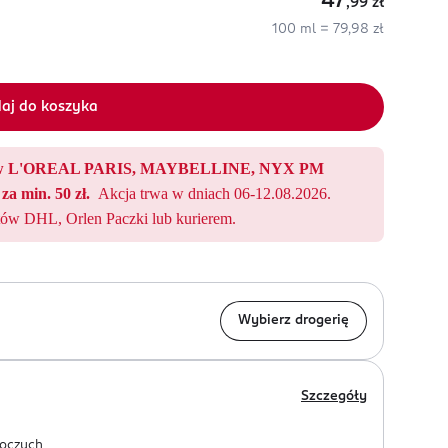
47
,99
zł
100 ml = 79,98 zł
aj do koszyka
któw L'OREAL PARIS, MAYBELLINE, NYX PM
za min. 50 zł.
Akcja trwa w dniach 06-12.08.2026.
ów DHL, Orlen Paczki lub kurierem.
Wybierz drogerię
Szczegóły
oczych