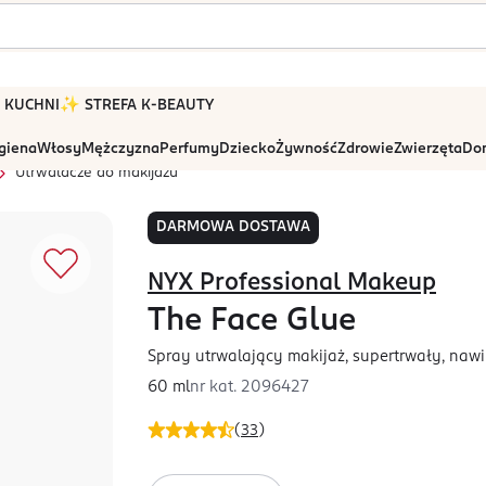
 W KUCHNI
✨ STREFA K-BEAUTY
igiena
Włosy
Mężczyzna
Perfumy
Dziecko
Żywność
Zdrowie
Zwierzęta
Dom
Utrwalacze do makijażu
DARMOWA DOSTAWA
NYX Professional Makeup
The Face Glue
Spray utrwalający makijaż, supertrwały, nawi
60 ml
nr kat.
2096427
(
33
)