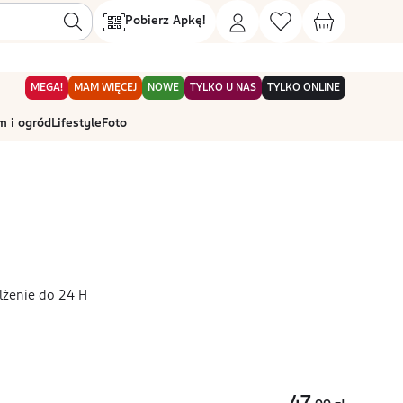
Pobierz Apkę!
MEGA!
MAM WIĘCEJ
NOWE
TYLKO U NAS
TYLKO ONLINE
 i ogród
Lifestyle
Foto
lżenie do 24 H