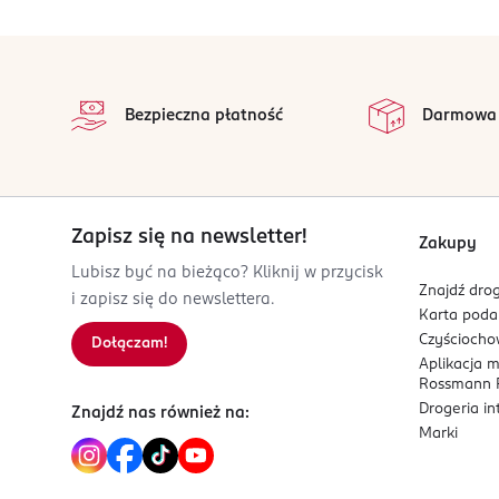
92110
Clichy
stopka
serwis.konsumencki@loreal.com
na 
Wszystkie op
226760100
Bezpieczna płatność
Darmowa
FR-Francja
Kod EAN
0 800897 261764
Zapisz się na newsletter!
Zakupy
Lubisz być na bieżąco? Kliknij w przycisk
Znajdź drog
i zapisz się do newslettera.
Karta pod
Czyścioch
Dołączam!
Aplikacja 
Rossmann P
Drogeria i
Znajdź nas również na:
Marki