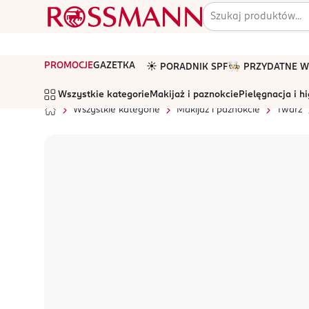
PROMOCJE
GAZETKA
☀️ PORADNIK SPF
🧑🏻‍🍳 PRZYDATNE
Wszystkie kategorie
Makijaż i paznokcie
Pielęgnacja i h
Wszystkie kategorie
Makijaż i paznokcie
Twarz