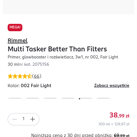
MEGA!
Rimmel
Multi Tasker Better Than Filters
Primer, glowbooster i rozświetlacz, 3w1, nr 002, Fair Light
30 ml
nr kat.
2075156
(
66
)
Kolor:
002 Fair Light
Zobacz wszystkie
38
,99
zł
100 ml = 129,97 zł
Najniższa cena z 30 dni
przed obniżką:
69
,99
zł