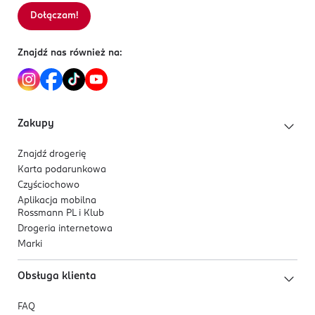
Lekka, łatwo rozprowadzająca się konsystencja
Dołączam!
Sortowanie wg
data: od najnowszej
zapewniająca komfort noszenia.
Formuła wzbogacona naturalnymi biopeptydami
Znajdź nas również na:
oraz witaminami C i E.
Duży, miękki aplikator umożliwia szybką,
precyzyjną i przyjemną aplikację.
Dostępny w odcieniach dopasowujących się do
Zakupy
karnacji.
Wegański kosmetyk, certyfikowany znakiem
Znajdź drogerię
Leaping Bunny Cruelty Free - nietestowany na
Karta podarunkowa
zwierzętach.
Czyściochowo
Aplikacja mobilna
Rossmann PL i Klub
Drogeria internetowa
Marki
Obsługa klienta
FAQ