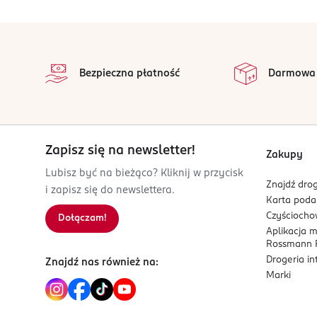
OSOBA/PODMIOT ODPOWIEDZIALNY
L'Oréal Polska sp. z o.o.
stopka
ul. Grzybowska 62
na 
00-844 Warszawa
Wszystkie op
Bezpieczna płatność
Darmowa
Kod EAN
0 800897 266004
Zapisz się na newsletter!
Zakupy
Lubisz być na bieżąco? Kliknij w przycisk
Znajdź drog
i zapisz się do newslettera.
Karta pod
Czyścioch
Dołączam!
Aplikacja 
Rossmann P
Drogeria i
Znajdź nas również na:
Marki