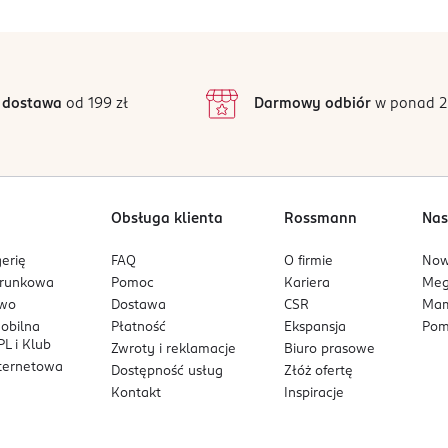
5
4,6
/5
4
3
44 opinii
podstawie
inie są zweryfikowane zakupem.
2
 dostawa
od 199 zł
Darmowy odbiór
w ponad 2
1
Obsługa klienta
Rossmann
Nas
erię
FAQ
O firmie
No
arunkowa
Pomoc
Kariera
Me
owo
Dostawa
CSR
Mam
mobilna
Płatność
Ekspansja
Pom
L i Klub
Zwroty i reklamacje
Biuro prasowe
nternetowa
Dostępność usług
Złóż ofertę
Kontakt
Inspiracje