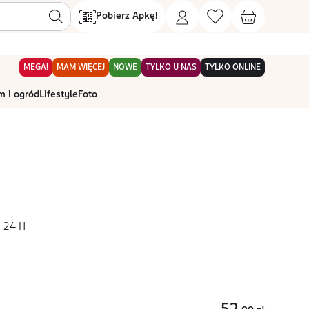
Pobierz Apkę!
MEGA!
MAM WIĘCEJ
NOWE
TYLKO U NAS
TYLKO ONLINE
 i ogród
Lifestyle
Foto
o 24 H