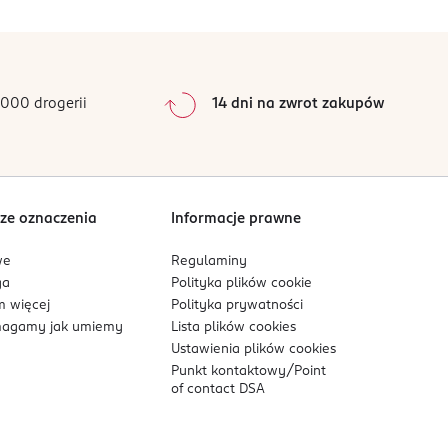
0
%
0
%
0
%
0
%
000 drogerii
14 dni na zwrot zakupów
0
%
Sortowanie wg
data: od najnowszej
ze oznaczenia
Informacje prawne
we
Regulaminy
ga
Polityka plików
cookie
 więcej
Polityka prywatności
agamy jak umiemy
Lista plików
cookies
Ustawienia plików
cookies
Punkt kontaktowy/
Point
of contact DSA