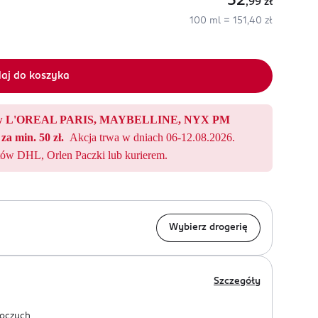
52
,99
zł
100 ml = 151,40 zł
aj do koszyka
któw L'OREAL PARIS, MAYBELLINE, NYX PM
za min. 50 zł.
Akcja trwa w dniach 06-12.08.2026.
ów DHL, Orlen Paczki lub kurierem.
Wybierz drogerię
Szczegóły
oczych