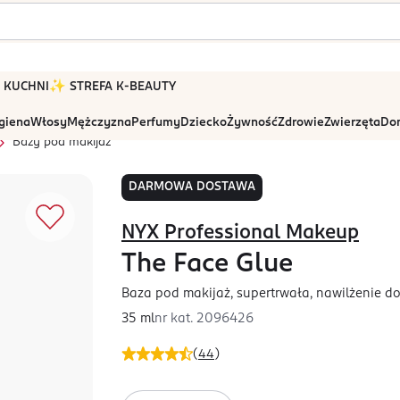
 W KUCHNI
✨ STREFA K-BEAUTY
igiena
Włosy
Mężczyzna
Perfumy
Dziecko
Żywność
Zdrowie
Zwierzęta
Dom
Bazy pod makijaż
DARMOWA DOSTAWA
NYX Professional Makeup
The Face Glue
Baza pod makijaż, supertrwała, nawilżenie d
35 ml
nr kat.
2096426
(
44
)