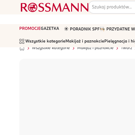
PROMOCJE
GAZETKA
☀️ PORADNIK SPF
🧑🏻‍🍳 PRZYDATNE
Wszystkie kategorie
Makijaż i paznokcie
Pielęgnacja i h
Wszystkie kategorie
Makijaż i paznokcie
Twarz