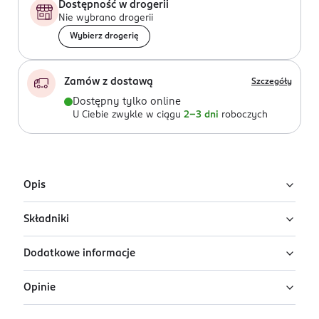
Dostępność w drogerii
Nie wybrano drogerii
Wybierz drogerię
Zamów z dostawą
Szczegóły
Dostępny tylko online
U Ciebie zwykle w ciągu
2-3 dni
roboczych
Opis
Składniki
Zestaw błyszczyków do ust w różnych odcieniach różu i
nude o błyszczącym wykończeniu. Błyszczyki do ust od
Dodatkowe informacje
Profusion odżywiają i nawilżają, jednocześnie nadając
Polyisobutene,mineral Oil, Ethylhexyl Palmitate, Coco-
ustom odrobinę koloru.
Caprylate/Caprate, Hydrogenated Styrene/Isoprene
Opinie
Copolymer, Caprylyl Glycol, Ethylhexylglycerin, Parfum
PRZYGOTOWANIE I STOSOWANIE
nieklejąca się konsystencja
May Contain: Titanium Dioxide (CI 77891), Iron Oxides
Nanoszenie jest proste – po prostu nałóż błyszczyk na