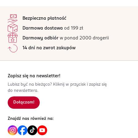
pozostawiają soczyste, świetliste usta
(CI 77492), Iron Oxides (CI 77491), Iron Oxides (CI
usta, zaczynając od nasady i prowadząc ku końcom.
lekka, długotrwała i wegańska formuła
stopka
77499), D&C Red no.6 (CI 15850:2), Mica (CI 77019)
Możesz dodatkowo warstwować, aby uzyskać
Ten produkt nie ma jeszcze opinii.
intensywniejszy efekt.
Bezpieczna płatność
Trio błyszczyków nude oferuje odcienie, które
Jak działają opinie?
podkreślają wszystkie odcienie skóry.
Darmowa dostawa
od 199 zł
PRODUCENT/PODMIOT ODPOWIEDZIALNY
Orbico Sp. z o.o.
Darmowy odbiór
w ponad 2000 drogerii
Salsy 2
14 dni na zwrot zakupów
02-823
Warszawa
katarzyna.damiecka@orbico.com
882788610
Zapisz się na newsletter!
PL-Polska
Lubisz być na bieżąco? Kliknij w przycisk i zapisz się
do newslettera.
Kod EAN
0 656497 630499
Dołączam!
Znajdź nas również na: