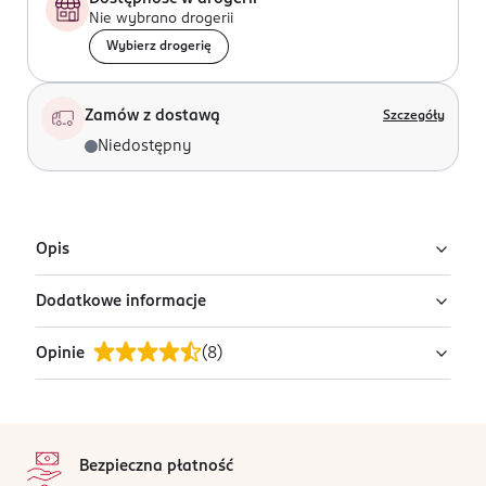
Nie wybrano drogerii
Wybierz drogerię
Zamów z dostawą
Szczegóły
Niedostępny
Opis
Dodatkowe informacje
Bransoleta.
Opinie
(
8
)
PRODUCENT/PODMIOT ODPOWIEDZIALNY
Avanti - Marczyk Sp.J.
Morgowa 2B
4,5
stopka
91-223
/5
Łódź
Bezpieczna płatność
8 opinii
na podstawie