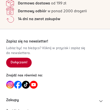
avanti@avantifashion.com
Darmowa dostawa
od 199 zł
Wszystkie opinie są zweryfikowane zakupem.
426407210
Darmowy odbiór
w ponad 2000 drogerii
CN-Chiny
Jak działają opinie?
14 dni na zwrot zakupów
Kod EAN
5
0
%
5 902143 712336
4
0
%
3
0
%
2
0
%
Zapisz się na newsletter!
1
0
%
Lubisz być na bieżąco? Kliknij w przycisk i zapisz się
do newslettera.
Dołączam!
Sortowanie wg
data: od najnowszej
Znajdź nas również na:
Zakupy