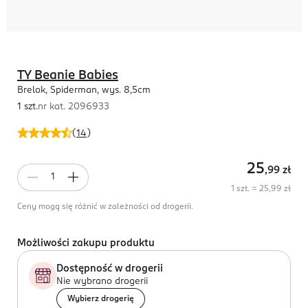
TY Beanie Babies
Brelok, Spiderman, wys. 8,5cm
1 szt.
nr kat.
2096933
(
14
)
25
,99
zł
1 szt. = 25,99 zł
Ceny mogą się różnić w zależności od drogerii.
Możliwości zakupu produktu
Dostępność w drogerii
Nie wybrano drogerii
Wybierz drogerię