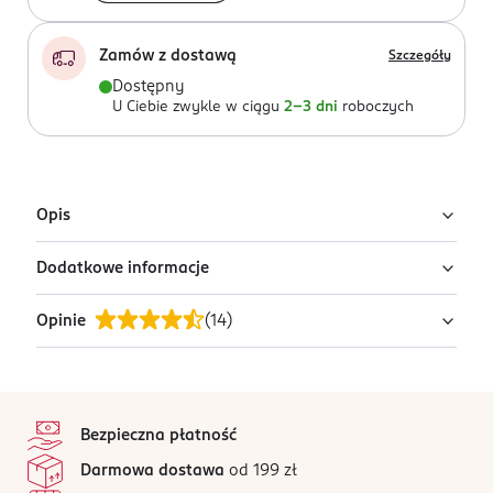
Zamów z dostawą
Szczegóły
Dostępny
U Ciebie zwykle w ciągu
2-3 dni
roboczych
Opis
Dodatkowe informacje
Pluszowy brelok Ty Beanie Babies z motywem
superbohatera znanego z filmów Marvela -
Opinie
(
14
)
Spidermana.
PRODUCENT/PODMIOT ODPOWIEDZIALNY
Meteor CEE Kft
Pacsirtamező u. 2.
4,9
stopka
2461 Tárnok
/5
Bezpieczna płatność
Kod EAN
14 opinii
na podstawie
Darmowa dostawa
od 199 zł
0 008421 340101
Wszystkie opinie są zweryfikowane zakupem.