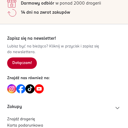
Darmowy odbiór
w ponad 2000 drogerii
Jak działają opinie?
14 dni na zwrot zakupów
5
0
%
4
0
%
3
0
%
2
0
%
Zapisz się na newsletter!
1
0
%
Lubisz być na bieżąco? Kliknij w przycisk i zapisz się
do newslettera.
Dołączam!
Sortowanie wg
data: od najnowszej
Znajdź nas również na:
Zakupy
Znajdź drogerię
Karta podarunkowa