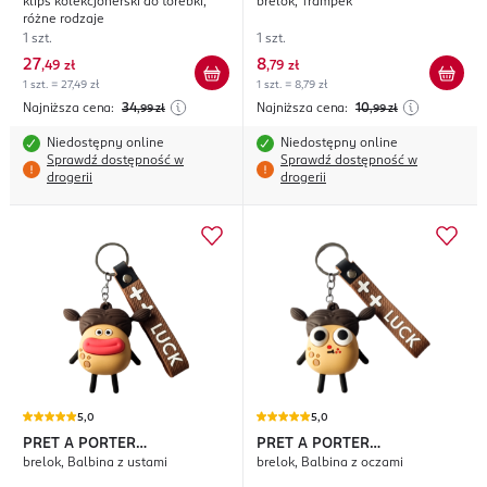
klips kolekcjonerski do torebki,
brelok, Trampek
ACCESSORIES
różne rodzaje
1 szt.
1 szt.
27
8
,
49 zł
,
79 zł
1 szt. = 27,49 zł
1 szt. = 8,79 zł
Najniższa cena:
34
Najniższa cena:
10
,99
zł
,99
zł
Niedostępny online
Niedostępny online
Sprawdź dostępność w
Sprawdź dostępność w
drogerii
drogerii
5,0
5,0
PRET A PORTER
PRET A PORTER
brelok, Balbina z ustami
brelok, Balbina z oczami
ACCESSORIES
ACCESSORIES