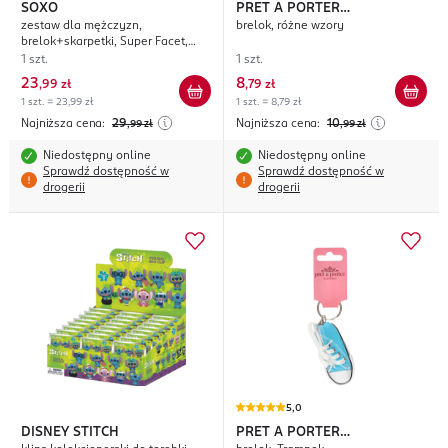
SOXO
PRET A PORTER
zestaw dla mężczyzn,
brelok, różne wzory
ACCESSORIES
brelok+skarpetki, Super Facet,
rozm. 40-45
1 szt.
1 szt.
23
8
,
99 zł
,
79 zł
1 szt. = 23,99 zł
1 szt. = 8,79 zł
Najniższa cena:
29
Najniższa cena:
10
,99
zł
,99
zł
Niedostępny online
Niedostępny online
Sprawdź dostępność w
Sprawdź dostępność w
drogerii
drogerii
5,0
DISNEY STITCH
PRET A PORTER