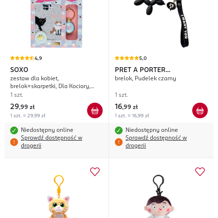
4,9
5,0
SOXO
PRET A PORTER
zestaw dla kobiet,
brelok, Pudelek czarny
ACCESSORIES
brelok+skarpetki, Dla Kociary,
rozm. 35-40
1 szt.
1 szt.
29
16
,
99 zł
,
99 zł
1 szt. = 29,99 zł
1 szt. = 16,99 zł
Niedostępny online
Niedostępny online
Sprawdź dostępność w
Sprawdź dostępność w
drogerii
drogerii