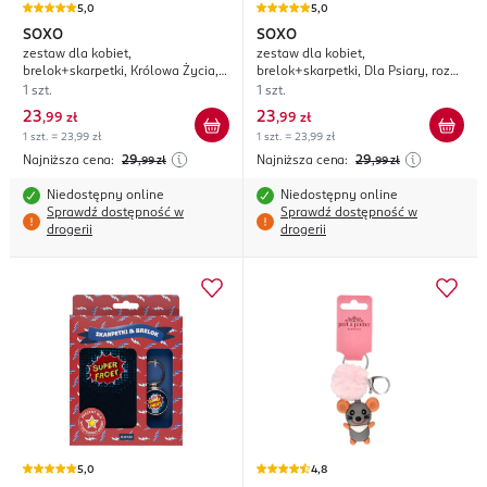
5,0
5,0
SOXO
SOXO
zestaw dla kobiet,
zestaw dla kobiet,
brelok+skarpetki, Królowa Życia,
brelok+skarpetki, Dla Psiary, rozm.
rozm. 35-40
35-40
1 szt.
1 szt.
23
23
,
99 zł
,
99 zł
1 szt. = 23,99 zł
1 szt. = 23,99 zł
Najniższa cena:
29
Najniższa cena:
29
,99
zł
,99
zł
Niedostępny online
Niedostępny online
Sprawdź dostępność w
Sprawdź dostępność w
drogerii
drogerii
5,0
4,8