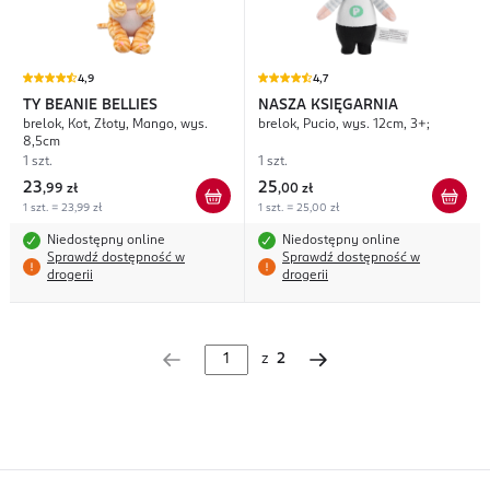
4,9
4,7
TY BEANIE BELLIES
NASZA KSIĘGARNIA
brelok, Kot, Złoty, Mango, wys.
brelok, Pucio, wys. 12cm, 3+;
8,5cm
1 szt.
1 szt.
23
25
,
99 zł
,
00 zł
1 szt. = 23,99 zł
1 szt. = 25,00 zł
Niedostępny online
Niedostępny online
Sprawdź dostępność w
Sprawdź dostępność w
drogerii
drogerii
z
2