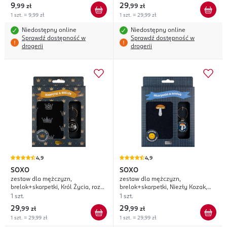
9
29
,
99 zł
,
99 zł
1 szt. = 9,99 zł
1 szt. = 29,99 zł
Niedostępny online
Niedostępny online
Sprawdź dostępność w
Sprawdź dostępność w
drogerii
drogerii
4,9
4,9
SOXO
SOXO
zestaw dla mężczyzn,
zestaw dla mężczyzn,
brelok+skarpetki, Król Życia, rozm.
brelok+skarpetki, Niezły Kozak,
40-45
rozm. 40-45
1 szt.
1 szt.
29
29
,
99 zł
,
99 zł
1 szt. = 29,99 zł
1 szt. = 29,99 zł