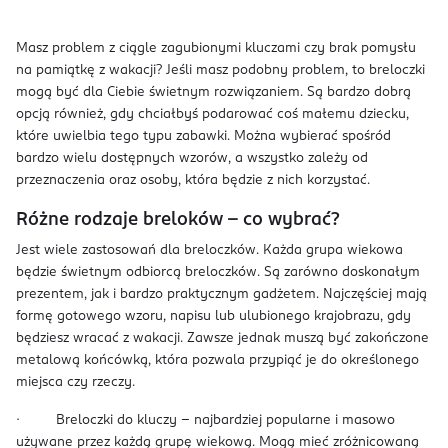
Masz problem z ciągle zagubionymi kluczami czy brak pomysłu
na pamiątkę z wakacji? Jeśli masz podobny problem, to breloczki
mogą być dla Ciebie świetnym rozwiązaniem. Są bardzo dobrą
opcją również, gdy chciałbyś podarować coś małemu dziecku,
które uwielbia tego typu zabawki. Można wybierać spośród
bardzo wielu dostępnych wzorów, a wszystko zależy od
przeznaczenia oraz osoby, która będzie z nich korzystać.
Różne rodzaje breloków – co wybrać?
Jest wiele zastosowań dla breloczków. Każda grupa wiekowa
będzie świetnym odbiorcą breloczków. Są zarówno doskonałym
prezentem, jak i bardzo praktycznym gadżetem. Najczęściej mają
formę gotowego wzoru, napisu lub ulubionego krajobrazu, gdy
będziesz wracać z wakacji. Zawsze jednak muszą być zakończone
metalową końcówką, która pozwala przypiąć je do określonego
miejsca czy rzeczy.
· Breloczki do kluczy – najbardziej popularne i masowo
używane przez każdą grupę wiekową. Mogą mieć zróżnicowaną