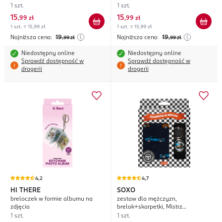
1 szt.
1 szt.
15
15
,
99 zł
,
99 zł
1 szt. = 15,99 zł
1 szt. = 15,99 zł
Najniższa cena:
19
Najniższa cena:
19
,99
zł
,99
zł
Niedostępny online
Niedostępny online
Sprawdź dostępność w
Sprawdź dostępność w
drogerii
drogerii
4,2
4,7
HI THERE
SOXO
breloczek w formie albumu na
zestaw dla mężczyzn,
zdjęcia
brelok+skarpetki, Mistrz
Kierownicy, rozm. 40-45
1 szt.
1 szt.