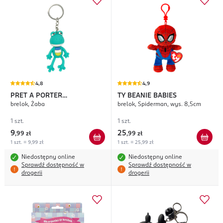
4,8
4,9
PRET A PORTER
TY BEANIE BABIES
brelok, Żaba
brelok, Spiderman, wys. 8,5cm
ACCESSORIES
1 szt.
1 szt.
9
25
,
99 zł
,
99 zł
1 szt. = 9,99 zł
1 szt. = 25,99 zł
Niedostępny online
Niedostępny online
Sprawdź dostępność w
Sprawdź dostępność w
drogerii
drogerii