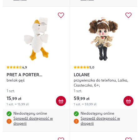
4,9
5,0
PRET A PORTER
LOLANE
brelok gęś
przywieszka do telefonu, Lalka,
ACCESSORIES
Ciasteczko, 6+;
1 szt.
1 szt.
15
59
,
99 zł
,
99 zł
1 szt. = 15,99 zł
1 szt. = 59,99 zł
Niedostępny online
Niedostępny online
Sprawdź dostępność w
Sprawdź dostępność w
drogerii
drogerii