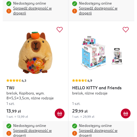
Niedostępny online
Niedostępny online
Sprawdź dostępność w
Sprawdź dostępność w
drogerii
drogerii
4,3
4,9
TWJ
HELLO KITTY
and Friends
brelok, Kapibara, wym.
brelok, różne rodzaje
8x5,5x3,5cm, różne rodzaje
1 szt.
1 szt.
13
29
,
99 zł
,
99 zł
1 szt. = 13,99 zł
1 szt. = 29,99 zł
Niedostępny online
Niedostępny online
Sprawdź dostępność w
Sprawdź dostępność w
drogerii
drogerii