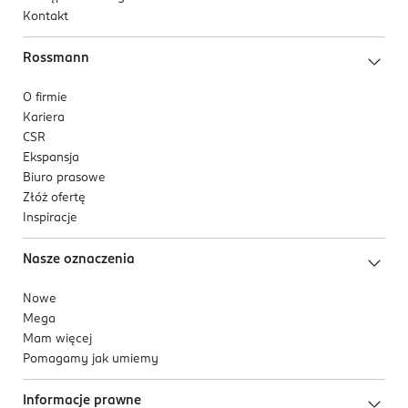
Wyrzucić przy pierwszych oznakach uszkodzenia lub
Kontakt
zużycia.
Nieużywanie części przechowywać w miejscu
Rossmann
niedostępnym dla dzieci.
O firmie
PRODUCENT/PODMIOT ODPOWIEDZIALNY
Kariera
Canpol Spółka z ograniczoną odpowiedzialnością
CSR
ul. Puławska 430
Ekspansja
02-884 Warszawa
Biuro prasowe
Złóż ofertę
Kod EAN
Inspiracje
5 901691 861015
Nasze oznaczenia
Nowe
Mega
Mam więcej
Pomagamy jak umiemy
Informacje prawne