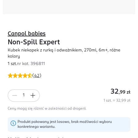
Canpol babies
Non-Spill Expert
Kubek niekapek z rurką i odważnikiem, 270ml, 6m+, różne
kolory
1 szt.
nr kat.
396811
(
42
)
32
,99
zł
1 szt. = 32,99 zł
Ceny mogą się różnić w zależności od drogerii.
Produkt pakowany jest losowo, brak możliwości wyboru
konkretnego wariantu.