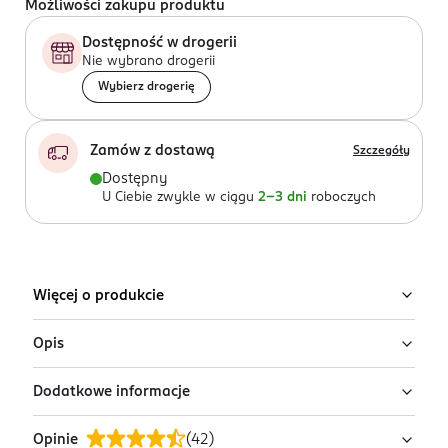
Możliwości zakupu produktu
Dostępność w drogerii
Nie wybrano drogerii
Wybierz drogerię
Zamów z dostawą
Szczegóły
Dostępny
U Ciebie zwykle w ciągu
2-3 dni
roboczych
Więcej o produkcie
Opis
Dodatkowe informacje
Uwaga: wysyłamy losowy wariant!
Produkt występuje w różnych wariantach i pakowany
Opinie
(
42
)
PRZYGOTOWANIE I STOSOWANIE