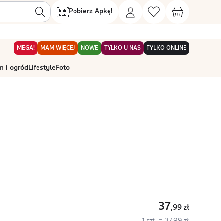
Pobierz Apkę!
MEGA!
MAM WIĘCEJ
NOWE
TYLKO U NAS
TYLKO ONLINE
 i ogród
Lifestyle
Foto
37
,99
zł
1 szt. = 37,99 zł