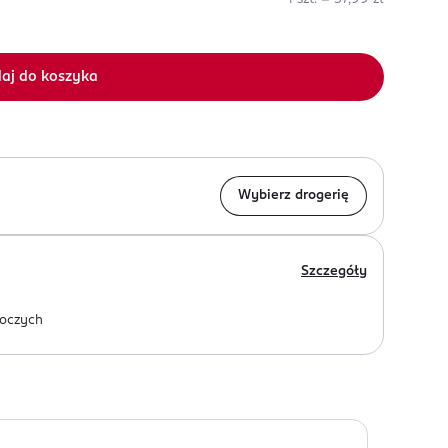
aj do koszyka
Wybierz drogerię
Szczegóły
oczych