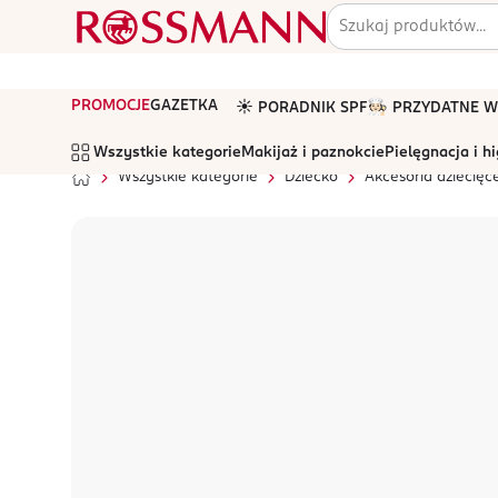
PROMOCJE
GAZETKA
☀️ PORADNIK SPF
🧑🏻‍🍳 PRZYDATNE
Wszystkie kategorie
Makijaż i paznokcie
Pielęgnacja i h
Wszystkie kategorie
Dziecko
Akcesoria dziecięc