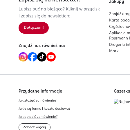
Zapisz się na newsletter!
Zakupy
Lubisz być na bieżąco? Kliknij w przycisk
Znajdź drog
i zapisz się do newslettera.
Karta pod
Czyścioch
Dołączam!
Aplikacja 
Rossmann P
Drogeria i
Znajdź nas również na:
Marki
Przydatne informacje
Gazetk
Jak złożyć zamówienie?
Jakie są formy i koszty dostawy?
Jak opłacić zamówienie?
Zobacz więcej