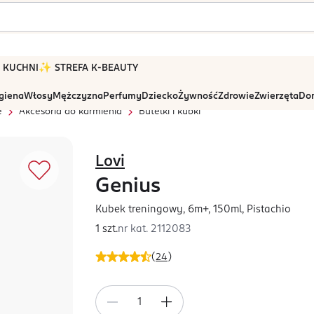
 W KUCHNI
✨ STREFA K-BEAUTY
igiena
Włosy
Mężczyzna
Perfumy
Dziecko
Żywność
Zdrowie
Zwierzęta
Dom
e
Akcesoria do karmienia
Butelki i kubki
Lovi
Genius
Kubek treningowy, 6m+, 150ml, Pistachio
1 szt.
nr kat.
2112083
(
24
)