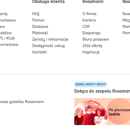
Obsługa klienta
Rossmann
Nas
erię
FAQ
O firmie
No
arunkowa
Pomoc
Kariera
Me
owo
Dostawa
CSR
Mam
mobilna
Płatność
Ekspansja
Pom
L i Klub
Zwroty i reklamacje
Biuro prasowe
nternetowa
Dostępność usług
Złóż ofertę
Kontakt
Inspiracje
NOWE OFERTY PRACY
a
Dołącz do zespołu Rossma