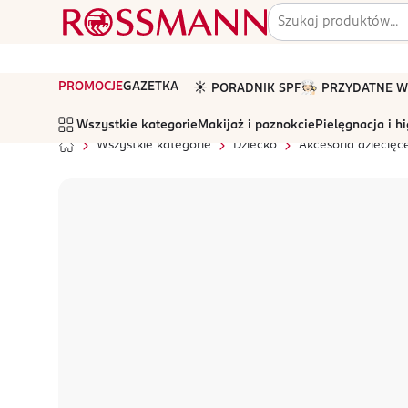
PROMOCJE
GAZETKA
☀️ PORADNIK SPF
🧑🏻‍🍳 PRZYDATNE
Wszystkie kategorie
Makijaż i paznokcie
Pielęgnacja i h
Wszystkie kategorie
Dziecko
Akcesoria dziecięc