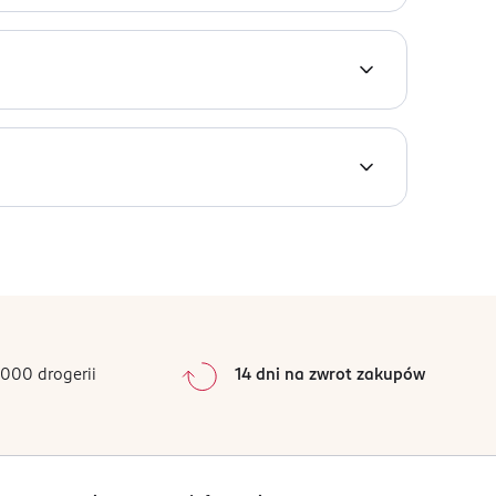
kane go powietrza.
0
%
0
%
0
%
0
%
000 drogerii
14 dni na zwrot zakupów
0
%
Sortowanie wg
data: od najnowszej