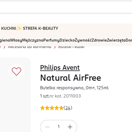
 W KUCHNI
✨ STREFA K-BEAUTY
igiena
Włosy
Mężczyzna
Perfumy
Dziecko
Żywność
Zdrowie
Zwierzęta
Dom
e
Akcesoria do karmienia
Butelki i kubki
Philips Avent
Natural AirFree
Butelka responsywna, 0m+, 125ml
1 szt.
nr kat.
2011003
(
24
)