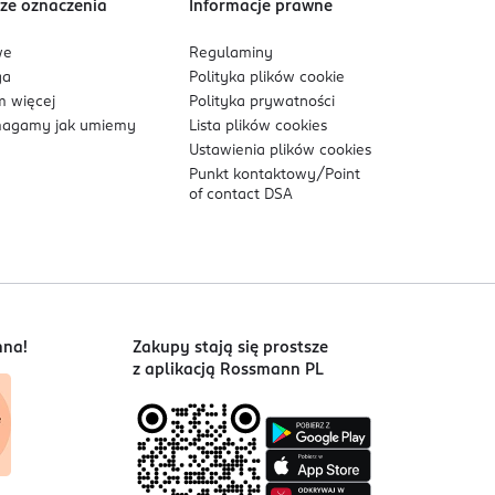
ze oznaczenia
Informacje prawne
we
Regulaminy
ga
Polityka plików
cookie
 więcej
Polityka prywatności
agamy jak umiemy
Lista plików
cookies
Ustawienia plików
cookies
Punkt kontaktowy/
Point
of contact DSA
nna!
Zakupy stają się prostsze
z aplikacją Rossmann PL