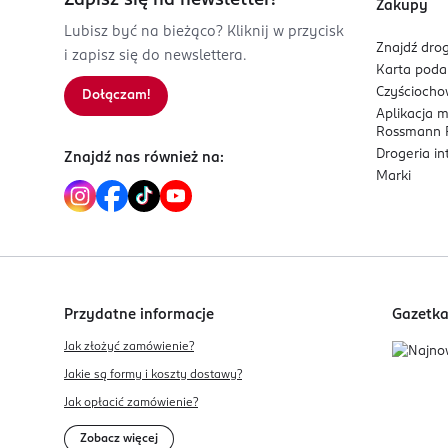
Zapisz się na newsletter!
Zakupy
Lubisz być na bieżąco? Kliknij w przycisk
Znajdź drog
i zapisz się do newslettera.
Karta pod
Czyścioch
Dołączam!
Aplikacja 
Rossmann P
Drogeria i
Znajdź nas również na:
Marki
Przydatne informacje
Gazetk
Jak złożyć zamówienie?
Jakie są formy i koszty dostawy?
Jak opłacić zamówienie?
Zobacz więcej