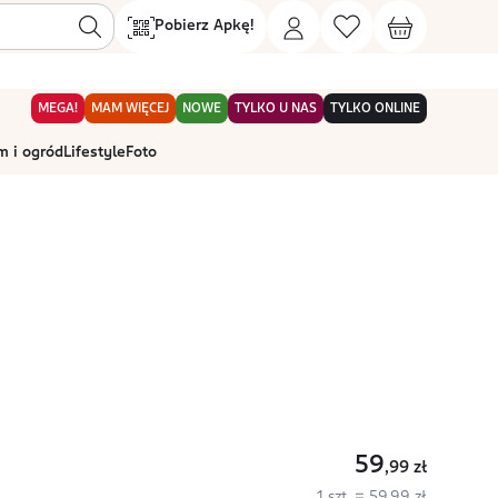
Pobierz Apkę!
MEGA!
MAM WIĘCEJ
NOWE
TYLKO U NAS
TYLKO ONLINE
 i ogród
Lifestyle
Foto
59
,99
zł
1 szt. = 59,99 zł