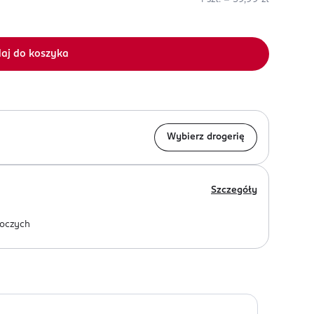
aj do koszyka
Wybierz drogerię
Szczegóły
oczych