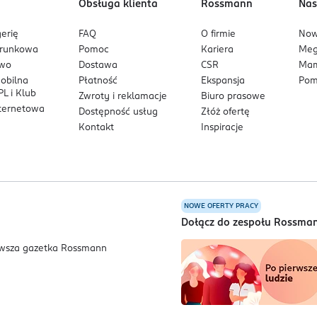
Obsługa klienta
Rossmann
Nas
erię
FAQ
O firmie
No
arunkowa
Pomoc
Kariera
Me
owo
Dostawa
CSR
Mam
mobilna
Płatność
Ekspansja
Pom
L i Klub
Zwroty i reklamacje
Biuro prasowe
nternetowa
Dostępność usług
Złóż ofertę
Kontakt
Inspiracje
NOWE OFERTY PRACY
a
Dołącz do zespołu Rossma