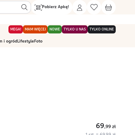
Pobierz Apkę!
MEGA!
MAM WIĘCEJ
NOWE
TYLKO U NAS
TYLKO ONLINE
 i ogród
Lifestyle
Foto
69
,99
zł
1 szt. = 69,99 zł