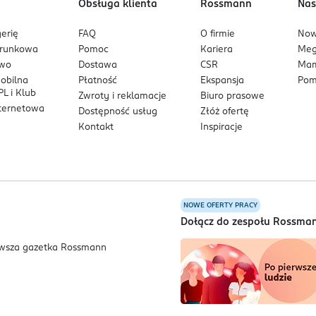
Obsługa klienta
Rossmann
Nas
erię
FAQ
O firmie
No
arunkowa
Pomoc
Kariera
Me
owo
Dostawa
CSR
Mam
mobilna
Płatność
Ekspansja
Pom
L i Klub
Zwroty i reklamacje
Biuro prasowe
nternetowa
Dostępność usług
Złóż ofertę
Kontakt
Inspiracje
NOWE OFERTY PRACY
a
Dołącz do zespołu Rossma