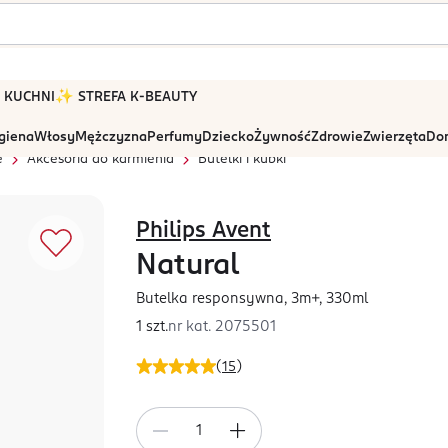
 W KUCHNI
✨ STREFA K-BEAUTY
igiena
Włosy
Mężczyzna
Perfumy
Dziecko
Żywność
Zdrowie
Zwierzęta
Dom
e
Akcesoria do karmienia
Butelki i kubki
Philips Avent
Natural
Butelka responsywna, 3m+, 330ml
1 szt.
nr kat.
2075501
(
15
)