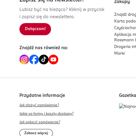
Zapisz się na newsletter!
Zakupy
*0% BPA, zgodnie z dyrektywą UE 10/2011.
Lubisz być na bieżąco? Kliknij w przycisk
Znajdź drog
i zapisz się do newslettera.
Karta pod
Czyścioch
Dołączam!
Aplikacja 
Rossmann P
Drogeria i
Znajdź nas również na:
Marki
Przydatne informacje
Gazetk
Jak złożyć zamówienie?
Jakie są formy i koszty dostawy?
Jak opłacić zamówienie?
Zobacz więcej