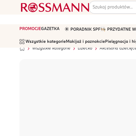
PROMOCJE
GAZETKA
☀️ PORADNIK SPF
🧑🏻‍🍳 PRZYDATNE
Wszystkie kategorie
Makijaż i paznokcie
Pielęgnacja i h
Wszystkie kategorie
Dziecko
Akcesoria dziecięc