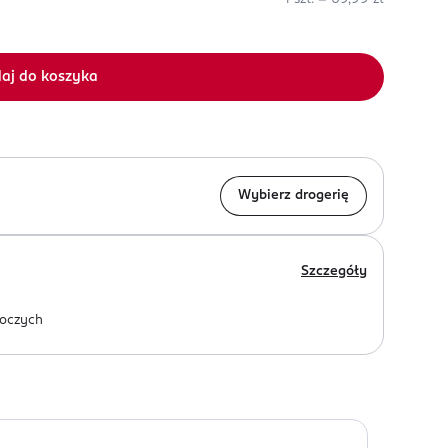
aj do koszyka
Wybierz drogerię
Szczegóły
oczych