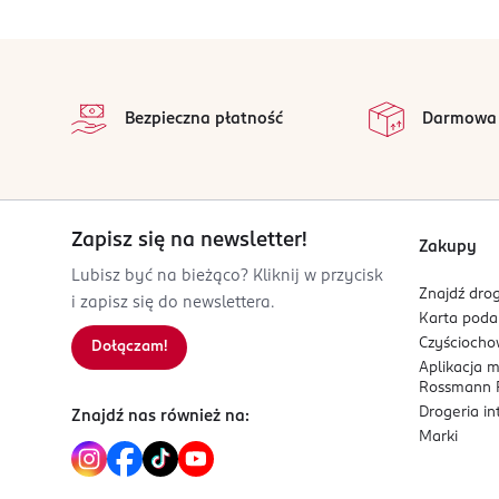
damian@popcrop.com
Białko:
13 g
3,
885040777
stopka
PL-Polska
Sól:
1,5 g
0,
na 
Wszystkie op
Kod EAN
Bezpieczna płatność
Darmowa
** Referencyjna wartość spożycia dla przeciętnej osoby dorosłej (8400
5 904730 218139
Zapisz się na newsletter!
Zakupy
Lubisz być na bieżąco? Kliknij w przycisk
Znajdź drog
i zapisz się do newslettera.
Karta pod
Czyścioch
Dołączam!
Aplikacja 
Rossmann P
Drogeria i
Znajdź nas również na:
Marki