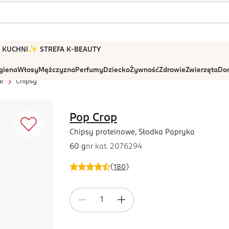
 W KUCHNI
✨ STREFA K-BEAUTY
igiena
Włosy
Mężczyzna
Perfumy
Dziecko
Żywność
Zdrowie
Zwierzęta
Dom
e
Chipsy
Pop Crop
Chipsy proteinowe, Słodka Papryka
60 g
nr kat.
2076294
(
180
)