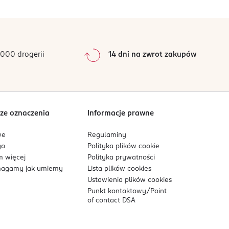
0
%
0
%
0
%
0
%
000 drogerii
14 dni na zwrot zakupów
0
%
Sortowanie wg
data: od najnowszej
ze oznaczenia
Informacje prawne
we
Regulaminy
ga
Polityka plików
cookie
 więcej
Polityka prywatności
agamy jak umiemy
Lista plików
cookies
Ustawienia plików
cookies
Punkt kontaktowy/
Point
of contact DSA