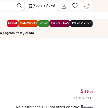
Pobierz Apkę!
MEGA!
MAM WIĘCEJ
NOWE
TYLKO U NAS
TYLKO ONLINE
 i ogród
Lifestyle
Foto
5
,39
zł
100 g = 8,98 zł
5
Najniższa cena z 30 dni
przed obniżką:
,99
zł