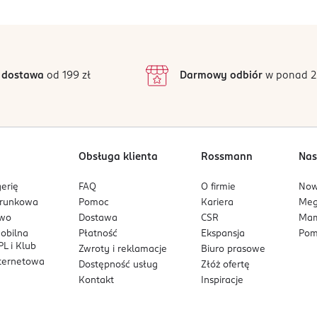
5
4,8
9 g
8%
/5
4
5 g
8%
3
180 opinii
podstawie
inie są zweryfikowane zakupem.
2
 dostawa
od 199 zł
Darmowy odbiór
w ponad 2
 kJ/2000 kcal)
1
Obsługa klienta
Rossmann
Nas
erię
FAQ
O firmie
No
arunkowa
Pomoc
Kariera
Me
owo
Dostawa
CSR
Mam
mobilna
Płatność
Ekspansja
Pom
L i Klub
Zwroty i reklamacje
Biuro prasowe
nternetowa
Dostępność usług
Złóż ofertę
Kontakt
Inspiracje