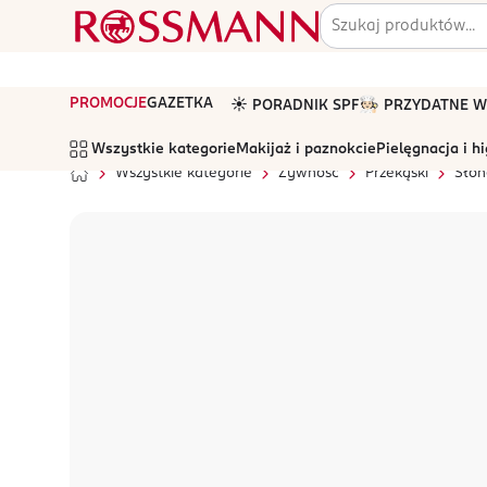
PROMOCJE
GAZETKA
☀️ PORADNIK SPF
🧑🏻‍🍳 PRZYDATNE
Wszystkie kategorie
Makijaż i paznokcie
Pielęgnacja i h
Wszystkie kategorie
Żywność
Przekąski
Słon