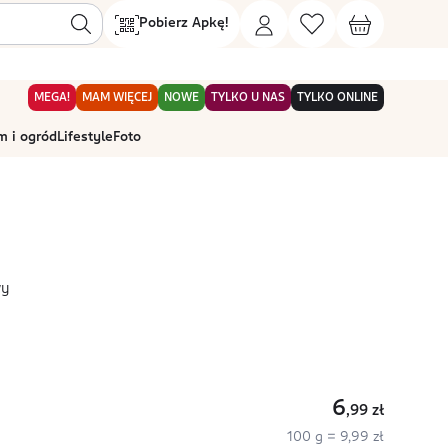
Pobierz Apkę!
MEGA!
MAM WIĘCEJ
NOWE
TYLKO U NAS
TYLKO ONLINE
 i ogród
Lifestyle
Foto
wy
6
,99
zł
100 g = 9,99 zł