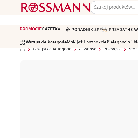
PROMOCJE
GAZETKA
☀️ PORADNIK SPF
🧑🏻‍🍳 PRZYDATNE
Wszystkie kategorie
Makijaż i paznokcie
Pielęgnacja i h
Wszystkie kategorie
Żywność
Przekąski
Słon