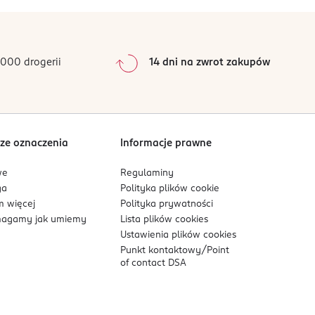
0
%
0
%
0
%
0
%
000 drogerii
14 dni na zwrot zakupów
0
%
Sortowanie wg
data: od najnowszej
ze oznaczenia
Informacje prawne
we
Regulaminy
ga
Polityka plików
cookie
 więcej
Polityka prywatności
agamy jak umiemy
Lista plików
cookies
Ustawienia plików
cookies
Punkt kontaktowy/
Point
of contact DSA