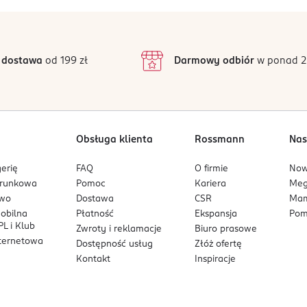
5
4,6
/5
4
3
24 opinii
podstawie
inie są zweryfikowane zakupem.
2
 dostawa
od 199 zł
Darmowy odbiór
w ponad 2
1
Obsługa klienta
Rossmann
Nas
erię
FAQ
O firmie
No
arunkowa
Pomoc
Kariera
Me
owo
Dostawa
CSR
Mam
mobilna
Płatność
Ekspansja
Pom
L i Klub
Zwroty i reklamacje
Biuro prasowe
nternetowa
Dostępność usług
Złóż ofertę
Kontakt
Inspiracje