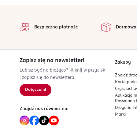
Sól:
2 g
Plonmar sp. z o.o.
stopka
ul. Stanisława Duboisa 5
na 
07-300 Ostrów Mazowiecka
Wszystkie op
Bezpieczna płatność
Darmowa
Kod EAN
5 902431 725642
Zapisz się na newsletter!
Zakupy
Lubisz być na bieżąco? Kliknij w przycisk
Znajdź drog
i zapisz się do newslettera.
Karta pod
Czyścioch
Dołączam!
Aplikacja 
Rossmann P
Drogeria i
Znajdź nas również na:
Marki