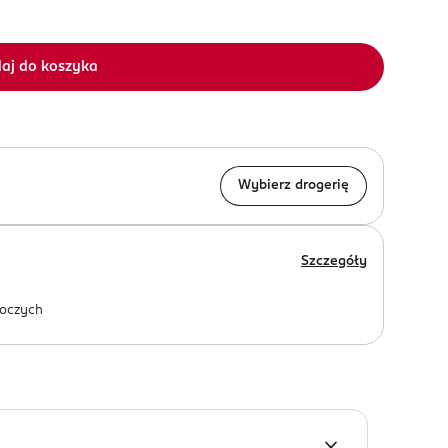
aj do koszyka
Wybierz drogerię
Szczegóły
oczych