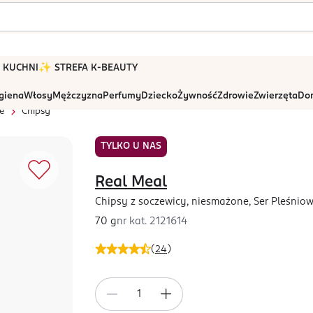
 W KUCHNI
✨ STREFA K-BEAUTY
igiena
Włosy
Mężczyzna
Perfumy
Dziecko
Żywność
Zdrowie
Zwierzęta
Dom
e
Chipsy
TYLKO U NAS
Real Meal
Chipsy z soczewicy, niesmażone, Ser Pleśnio
70 g
nr kat.
2121614
(
24
)