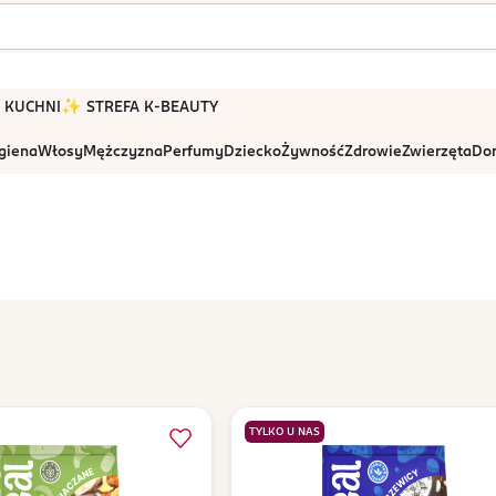
 W KUCHNI
✨ STREFA K-BEAUTY
igiena
Włosy
Mężczyzna
Perfumy
Dziecko
Żywność
Zdrowie
Zwierzęta
Dom
TYLKO U NAS