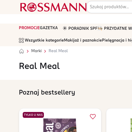
PROMOCJE
GAZETKA
☀️ PORADNIK SPF
🧑🏻‍🍳 PRZYDATNE
Wszystkie kategorie
Makijaż i paznokcie
Pielęgnacja i h
Marki
Real Meal
Real Meal
Poznaj bestsellery
TYLKO U NAS