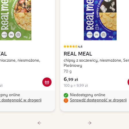
4,6
EAL
REAL MEAL
niaczane, niesmażone,
chipsy z soczewicy, niesmażone, Se
Pleśniowy
70 g
6
,
99 zł
zł
100 g = 9,99 zł
ępny online
Niedostępny online
 dostępność w drogerii
Sprawdź dostępność w drogerii