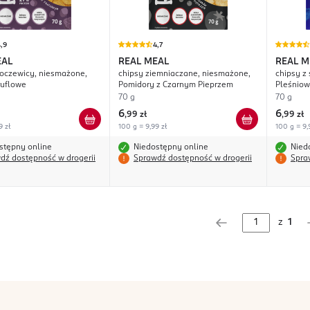
,9
4,7
EAL
REAL MEAL
REAL M
soczewicy, niesmażone,
chipsy ziemniaczane, niesmażone,
chipsy z
ruflowe
Pomidory z Czarnym Pieprzem
Pleśnio
70 g
70 g
6
6
,
99 zł
,
99 zł
9 zł
100 g = 9,99 zł
100 g = 9,
stępny online
Niedostępny online
Nied
dź dostępność w drogerii
Sprawdź dostępność w drogerii
Spra
z
1