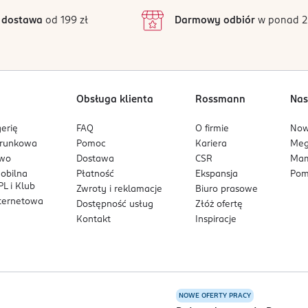
 dostawa
od 199 zł
Darmowy odbiór
w ponad 2
Obsługa klienta
Rossmann
Nas
erię
FAQ
O firmie
No
arunkowa
Pomoc
Kariera
Me
owo
Dostawa
CSR
Mam
mobilna
Płatność
Ekspansja
Pom
L i Klub
Zwroty i reklamacje
Biuro prasowe
nternetowa
Dostępność usług
Złóż ofertę
Kontakt
Inspiracje
NOWE OFERTY PRACY