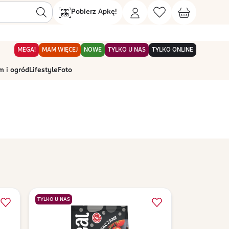
Pobierz Apkę!
MEGA!
MAM WIĘCEJ
NOWE
TYLKO U NAS
TYLKO ONLINE
 i ogród
Lifestyle
Foto
TYLKO U NAS