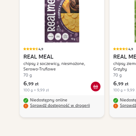
4,9
4,9
REAL MEAL
REAL M
chipsy z soczewicy, niesmażone,
chipsy ziem
Serowo-Truflowe
Grzyby
70 g
70 g
6
6
,
99 zł
,
99 zł
100 g = 9,99 zł
100 g = 9,99 
Niedostępny online
Niedost
Sprawdź dostępność w drogerii
Sprawdź