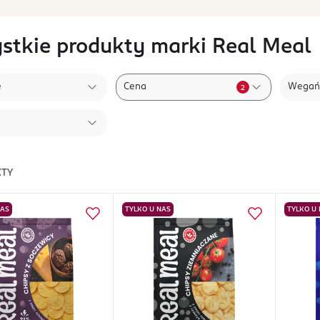
stkie produkty marki Real Meal
e
Cena
Wegań
2
TY
NAS
TYLKO U NAS
TYLKO U