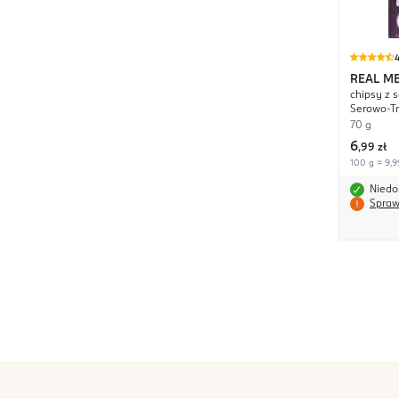
4
REAL M
chipsy z 
Serowo-T
70 g
6
,
99 zł
100 g = 9,9
Niedo
Spraw
stopka