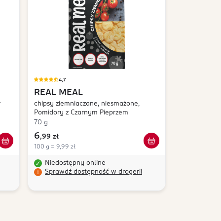
4,7
REAL MEAL
r
chipsy ziemniaczane, niesmażone,
Pomidory z Czarnym Pieprzem
70 g
6
,
99 zł
100 g = 9,99 zł
Niedostępny online
Sprawdź dostępność w drogerii