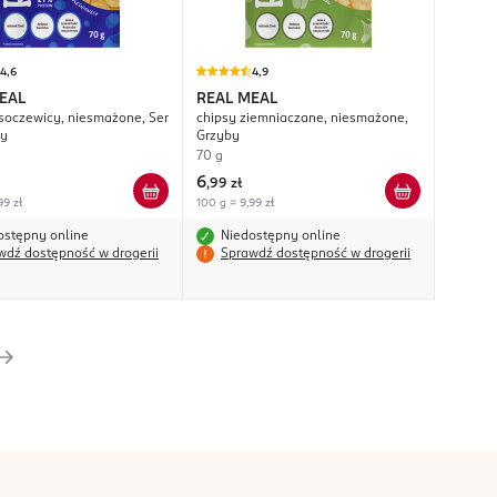
4,6
4,9
EAL
REAL MEAL
 soczewicy, niesmażone, Ser
chipsy ziemniaczane, niesmażone,
wy
Grzyby
70 g
6
,
99 zł
99 zł
100 g = 9,99 zł
ostępny online
Niedostępny online
wdź dostępność w drogerii
Sprawdź dostępność w drogerii