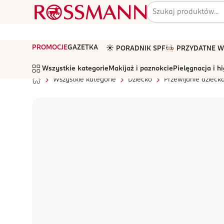
PROMOCJE
GAZETKA
☀️ PORADNIK SPF
🧑🏻‍🍳 PRZYDATNE
Wszystkie kategorie
Makijaż i paznokcie
Pielęgnacja i h
Wszystkie kategorie
Dziecko
Przewijanie dzieck