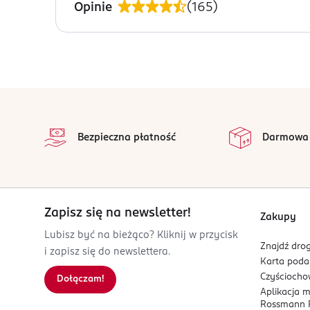
Opinie
(
165
)
OSTRZEŻENIA DOTYCZĄCE BEZPIECZEŃSTWA
Uwaga! Produkt nie nadaje się do stosowania w
PRODUCENT/PODMIOT ODPOWIEDZIALNY
ROSSMANN SDP SP. z o.o.
stopka
św. Teresy 109
na 
91-222 Łódź
Wszystkie op
Bezpieczna płatność
Darmowa
Kod EAN
4 068134 208415
Zapisz się na newsletter!
Zakupy
Lubisz być na bieżąco? Kliknij w przycisk
Znajdź drog
i zapisz się do newslettera.
Karta pod
Czyścioch
Dołączam!
Aplikacja 
Rossmann P