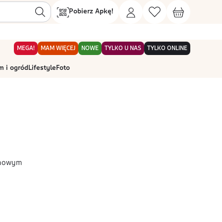
Pobierz Apkę!
MEGA!
MAM WIĘCEJ
NOWE
TYLKO U NAS
TYLKO ONLINE
 i ogród
Lifestyle
Foto
onowym