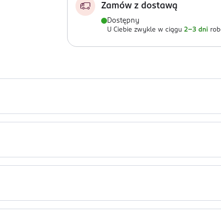
Zamów z dostawą
Dostępny
U Ciebie zwykle w ciągu
2-3 dni
rob
ny jest losowo. Zdjęcia pokazują przykładowe warianty. Szukas
is Leaf Juice, Glycerin, Ethylhexylglycerin, Caprylyl/Capryl Gluco
hu sezonowym.
sium Sorbate, Parfum.
czek.