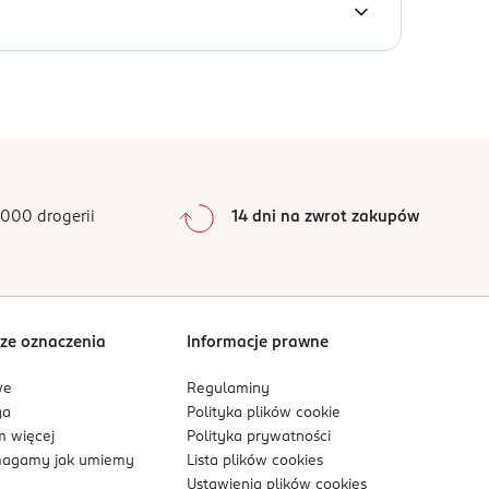
ach.
0
%
0
%
0
%
0
%
000 drogerii
14 dni na zwrot zakupów
0
%
Sortowanie wg
data: od najnowszej
ze oznaczenia
Informacje prawne
we
Regulaminy
ga
Polityka plików
cookie
 więcej
Polityka prywatności
agamy jak umiemy
Lista plików
cookies
Ustawienia plików
cookies