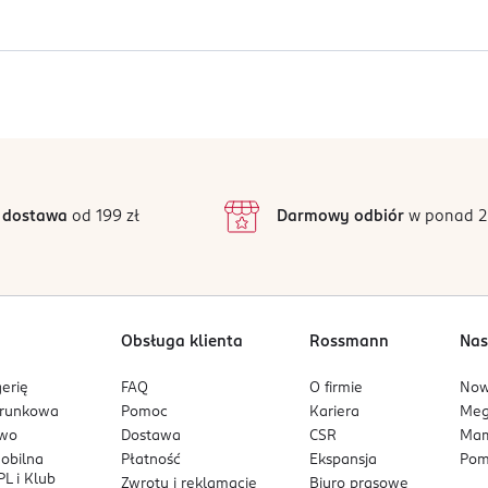
 kompaktach z wbudowaną pompą i rozdrabniaczem oraz w szamb
Jak działają opinie?
5
4,8
/5
4
3
165 opinii
podstawie
inie są zweryfikowane zakupem.
2
 dostawa
od 199 zł
Darmowy odbiór
w ponad 2
1
Obsługa klienta
Rossmann
Nas
erię
FAQ
O firmie
No
arunkowa
Pomoc
Kariera
Me
owo
Dostawa
CSR
Mam
mobilna
Płatność
Ekspansja
Pom
L i Klub
Zwroty i reklamacje
Biuro prasowe