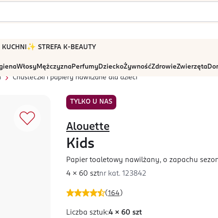
 W KUCHNI
✨ STREFA K-BEAUTY
igiena
Włosy
Mężczyzna
Perfumy
Dziecko
Żywność
Zdrowie
Zwierzęta
Dom
a
Chusteczki i papiery nawilżane dla dzieci
TYLKO U NAS
Alouette
Kids
Papier toaletowy nawilżany, o zapachu sez
4 x 60 szt
nr kat.
123842
(
164
)
Liczba sztuk
:
4 x 60 szt