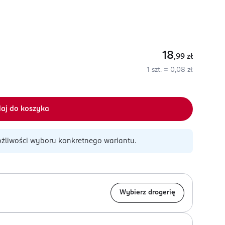
18
,99
zł
1 szt. = 0,08 zł
aj do koszyka
żliwości wyboru konkretnego wariantu.
Wybierz drogerię